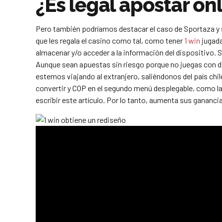
¿Es legal apostar on
Pero también podríamos destacar el caso de Sportaza y 
que les regala el casino como tal, como tener
1 win
jugada
almacenar y/o acceder a la información del dispositivo. S
Aunque sean apuestas sin riesgo porque no juegas con din
estemos viajando al extranjero, saliéndonos del país chi
convertir y COP en el segundo menú desplegable, como la
escribir este artículo. Por lo tanto, aumenta sus ga