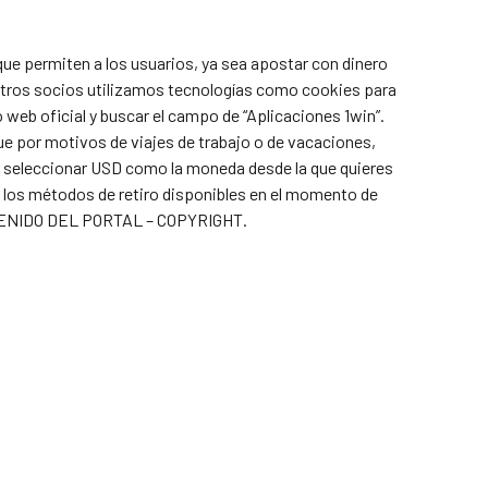
e permiten a los usuarios, ya sea apostar con dinero
estros socios utilizamos tecnologías como cookies para
 web oficial y buscar el campo de “Aplicaciones 1win”.
ue por motivos de viajes de trabajo o de vacaciones,
ara seleccionar USD como la moneda desde la que quieres
 los métodos de retiro disponibles en el momento de
ONTENIDO DEL PORTAL – COPYRIGHT.