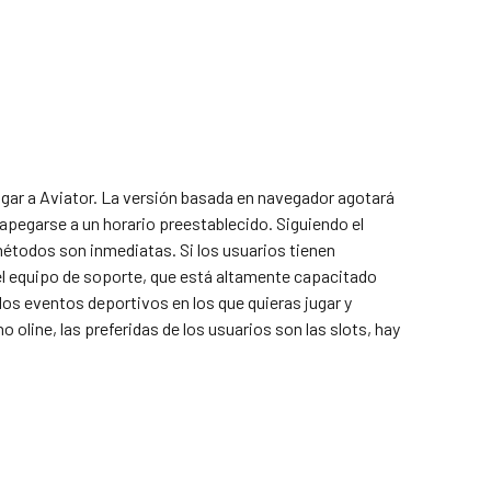
 jugar a Aviator. La versión basada en navegador agotará
 apegarse a un horario preestablecido. Siguiendo el
étodos son inmediatas. Si los usuarios tienen
el equipo de soporte, que está altamente capacitado
los eventos deportivos en los que quieras jugar y
 oline, las preferidas de los usuarios son las slots, hay