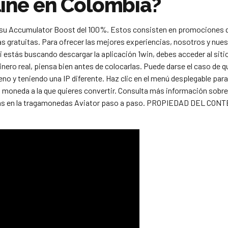
line en Colombia?
su Accumulator Boost del 100%. Estos consisten en promociones qu
s gratuitas. Para ofrecer las mejores experiencias, nosotros y nu
i estás buscando descargar la aplicación 1win, debes acceder al sitio
ero real, piensa bien antes de colocarlas. Puede darse el caso de q
leno y teniendo una IP diferente. Haz clic en el menú desplegable p
 moneda a la que quieres convertir. Consulta más información sobre
nancias en la tragamonedas Aviator paso a paso. PROPIEDAD DEL C