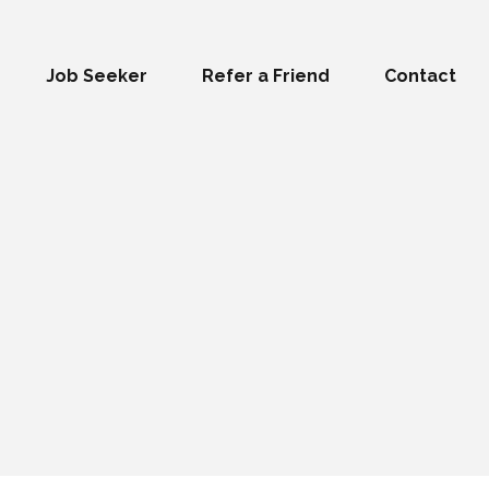
Job Seeker
Refer a Friend
Contact