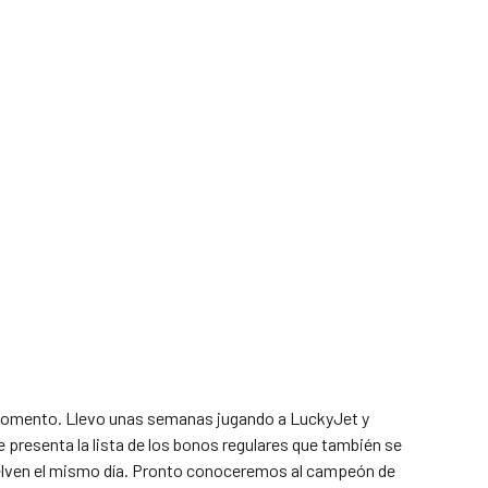
 momento. Llevo unas semanas jugando a LuckyJet y
 presenta la lista de los bonos regulares que también se
evuelven el mismo día. Pronto conoceremos al campeón de