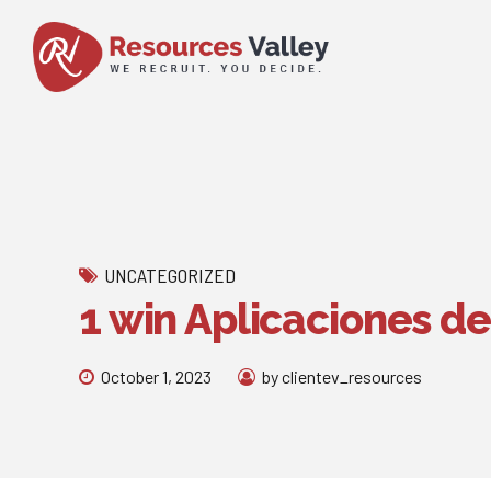
UNCATEGORIZED
1 win Aplicaciones d
October 1, 2023
by clientev_resources