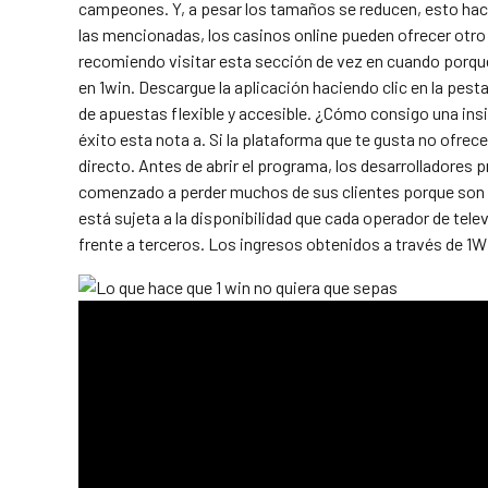
campeones. Y, a pesar los tamaños se reducen, esto hace
las mencionadas, los casinos online pueden ofrecer ot
recomiendo visitar esta sección de vez en cuando porqu
en 1win. Descargue la aplicación haciendo clic en la pe
de apuestas flexible y accesible. ¿Cómo consigo una ins
éxito esta nota a. Si la plataforma que te gusta no ofrec
directo. Antes de abrir el programa, los desarrolladores 
comenzado a perder muchos de sus clientes porque son sim
está sujeta a la disponibilidad que cada operador de tele
frente a terceros. Los ingresos obtenidos a través de 1W