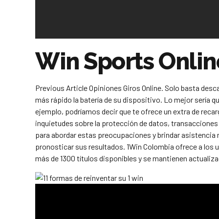
Win Sports Onlin
Previous Article Opiniones Giros Online. Solo basta desca
más rápido la batería de su dispositivo. Lo mejor sería q
ejemplo, podríamos decir que te ofrece un extra de reca
inquietudes sobre la protección de datos, transacciones
para abordar estas preocupaciones y brindar asistencia rá
pronosticar sus resultados. 1Win Colombia ofrece a los usu
más de 1300 títulos disponibles y se mantienen actualiz