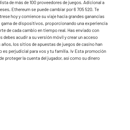
ista de más de 100 proveedores de juegos. Adicional a
eses, Ethereum se puede cambiar por 6 705 520. Te
trese hoy y comience su viaje hacia grandes ganancias
ia gama de dispositivos, proporcionando una experiencia
arte de cada cambio en tiempo real. Has enviado con
es debes acudir a su versión móvil y crear un acceso
s años, los sitios de apuestas de juegos de casino han
es perjudicial para vos y tu familia. Iv Esta promoción
de proteger la cuenta del jugador, así como su dinero