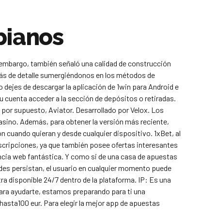
bianos
in embargo, también señaló una calidad de construcción
 más de detalle sumergiéndonos en los métodos de
o dejes de descargar la aplicación de 1win para Android e
tu cuenta acceder a la sección de depósitos o retiradas.
 por supuesto, Aviator. Desarrollado por Velox. Los
asino. Además, para obtener la versión más reciente,
ión cuando quieran y desde cualquier dispositivo. 1xBet, al
nscripciones, ya que también posee ofertas interesantes
riencia web fantástica. Y como si de una casa de apuestas
ades persistan, el usuario en cualquier momento puede
a disponible 24/7 dentro de la plataforma. IP: Es una
Para ayudarte, estamos preparando para ti una
hasta100 eur. Para elegir la mejor app de apuestas