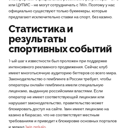
или ЦУПИС – не могут сотрудничать с 1Win. Поэтому у нас
официально существуют только букмекеры, которые
предлагают исключительно ставки на спорт, без казино.
Статистика и
результаты
спортивных событий
1-ый шаг к известности был проложен при поддержке
интенсивного рекламного продвижения. Сейчас клуб
имеет многотысячную аудиторию беттеров со всего мира.
Законодательство о гемблинге в России требует, чтобы
операторы онлайн-гемблинга имели специальную
лицензию, выданную российскими властями. Если
оператор не имеет соответствующей лицензии или
нарушает законодательство, правительство может
блокировать доступ на сайте. 1вин имеет лицензию на
казино в Кюрасао, что не соответствует местным
требованиям и приводит к блокировке основных порталов
и зеркал
1win zerkalo
.