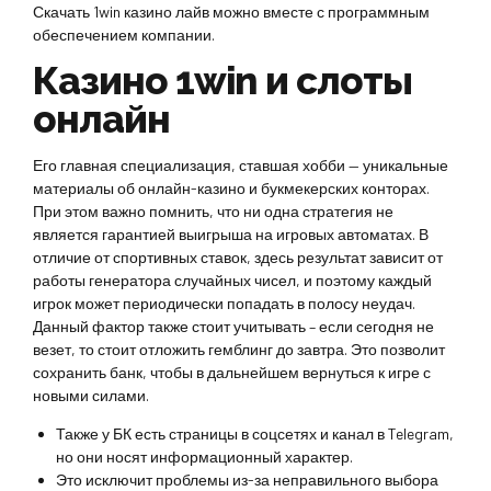
Скачать 1win казино лайв можно вместе с программным
обеспечением компании.
Казино 1win и слоты
онлайн
Его главная специализация, ставшая хобби — уникальные
материалы об онлайн-казино и букмекерских конторах.
При этом важно помнить, что ни одна стратегия не
является гарантией выигрыша на игровых автоматах. В
отличие от спортивных ставок, здесь результат зависит от
работы генератора случайных чисел, и поэтому каждый
игрок может периодически попадать в полосу неудач.
Данный фактор также стоит учитывать – если сегодня не
везет, то стоит отложить гемблинг до завтра. Это позволит
сохранить банк, чтобы в дальнейшем вернуться к игре с
новыми силами.
Также у БК есть страницы в соцсетях и канал в Telegram,
но они носят информационный характер.
Это исключит проблемы из-за неправильного выбора