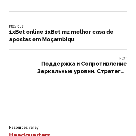
PREVIOUS
1xBet online 1xBet mz melhor casa de
apostas em Moçambiqu
NEXT
Поддержка и Сопротивление
Зеркальные уровни. Стратегия
торговли
Resources valley
Headquarters