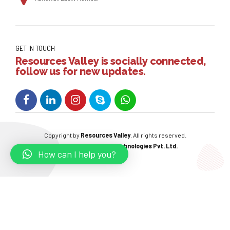
GET IN TOUCH
Resources Valley is socially connected,
follow us for new updates.
Copyright by
Resources Valley
. All rights reserved.
Powered By:
W3care Technologies Pvt. Ltd.
How can I help you?