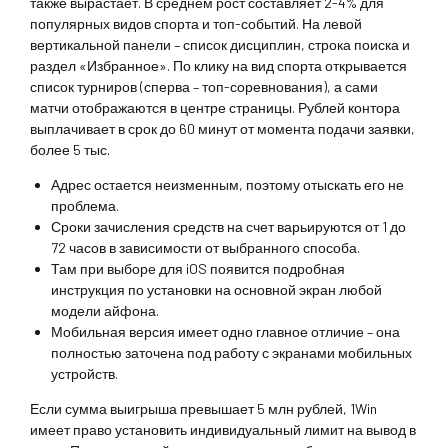
также вырастает. В среднем рост составляет 2-4% для
популярных видов спорта и топ-событий. На левой
вертикальной панели – список дисциплин, строка поиска и
раздел «Избранное». По клику на вид спорта открывается
список турниров (сперва – топ-соревнования), а сами
матчи отображаются в центре страницы. Рублей контора
выплачивает в срок до 60 минут от момента подачи заявки,
более 5 тыс.
Адрес остается неизменным, поэтому отыскать его не
проблема.
Сроки зачисления средств на счет варьируются от 1 до
72 часов в зависимости от выбранного способа.
Там при выборе для iOS появится подробная
инструкция по установки на основной экран любой
модели айфона.
Мобильная версия имеет одно главное отличие – она
полностью заточена под работу с экранами мобильных
устройств.
Если сумма выигрыша превышает 5 млн рублей, 1Win
имеет право установить индивидуальный лимит на вывод в