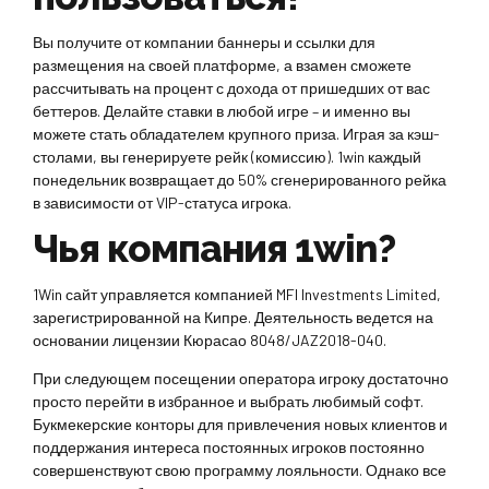
Вы получите от компании баннеры и ссылки для
размещения на своей платформе, а взамен сможете
рассчитывать на процент с дохода от пришедших от вас
беттеров. Делайте ставки в любой игре – и именно вы
можете стать обладателем крупного приза. Играя за кэш-
столами, вы генерируете рейк (комиссию). 1win каждый
понедельник возвращает до 50% сгенерированного рейка
в зависимости от VIP-статуса игрока.
Чья компания 1win?
1Win сайт управляется компанией MFI Investments Limited,
зарегистрированной на Кипре. Деятельность ведется на
основании лицензии Кюрасао 8048/JAZ2018-040.
При следующем посещении оператора игроку достаточно
просто перейти в избранное и выбрать любимый софт.
Букмекерские конторы для привлечения новых клиентов и
поддержания интереса постоянных игроков постоянно
совершенствуют свою программу лояльности. Однако все