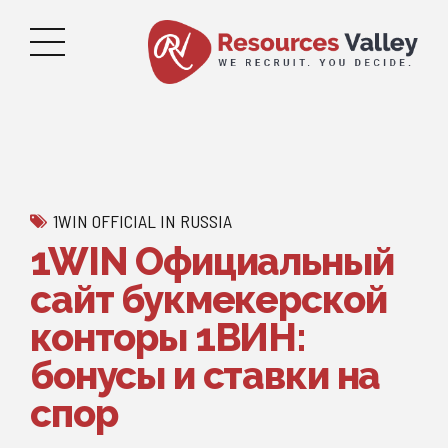
1WIN OFFICIAL IN RUSSIA
1WIN Официальный
сайт букмекерской
конторы 1ВИН:
бонусы и ставки на
спор