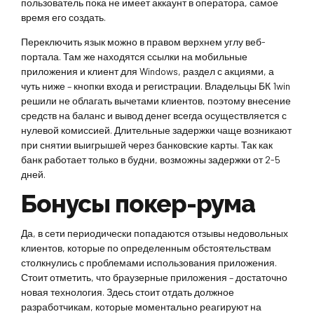
пользователь пока не имеет аккаунт в оператора, самое
время его создать.
Переключить язык можно в правом верхнем углу веб-
портала. Там же находятся ссылки на мобильные
приложения и клиент для Windows, раздел с акциями, а
чуть ниже – кнопки входа и регистрации. Владельцы БК 1win
решили не облагать вычетами клиентов, поэтому внесение
средств на баланс и вывод денег всегда осуществляется с
нулевой комиссией. Длительные задержки чаще возникают
при снятии выигрышей через банковские карты. Так как
банк работает только в будни, возможны задержки от 2-5
дней.
Бонусы покер-рума
Да, в сети периодически попадаются отзывы недовольных
клиентов, которые по определенным обстоятельствам
столкнулись с проблемами использования приложения.
Стоит отметить, что браузерные приложения – достаточно
новая технология. Здесь стоит отдать должное
разработчикам, которые моментально реагируют на