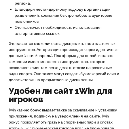
региона.
Благодаря нестандартному подходу к организации
развлечений, компания быстро набрала аудиторию
поклонников.
Это исключает необходимость использования
альтернативных ссылок.
Это касается как количества дисциплин, так и платежных
инструментов. Авторизация происходит через идентичные
данные (логин/пароль). Платформа для онлайн-ставок
компании имеет множество инструментов, которые
позволяют клиентам легко делать ставки на различные
виды спорта. Они также могут создать букмекерский слип и
делать ставки на предматчевые дисциплины.
Удобен ли сайт 1Win для
игроков
1win казино бонус выдает также за скачивание и установку
приложения, подписку на уведомления на сайте. 1win
бонус позволяет отыграть на спортивных пари и слотах.
Чтобы у 1win букмекерская контора вход не блокировала,