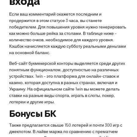
входа
Если ваш комментарий окажется последним и
продержится в этом статусе 3 часа, вы станете
победителем. Для повышения уровня нужно генерировать
как можно больше рейка за столами. В таблице ниже –
количество очков, необходимое для каждого уровня.
Кэшбэк начисляется каждую субботу реальными деньгами
на основной баланс.
Веб-сайт букмекерской конторы выделяется среди других
понятным функционалом, доступностью на различных
устройствах. 1win – это платформа для онлайн-ставок и
казино, которая доступна в разных странах, включая и
Украину. На официальном сайте 1win вы можете делать
ставки на разные виды спорта, играть в слоты, покер,
лотереи и другие игры.
Бонусы БК
Также предлагается свыше 150 лотерей и почти 300 игр с
джекпотом. В лайве маржа по сравнению с прематчем