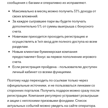
сообщения с багами и оперативно их исправляют.
Максимально в месяц можно получить 33% дохода от
своих вложений.
За каждое сыгравшее пари вы будете получать
дополнительно 5% от суммы выигрыша с бонусного
счета.
Новичкам приходится проходить регистрацию и
осуществлять в 1win вход для полного доступа ко всем
разделам.
Новым клиентам букмекерская компания
предоставляет бонус за первое пополнение игрового
счета.
Если регистрация пройдена – пользователю доступен
личный кабинет со всеми функциями.
Поэтому надо переходить по ссылкам только через
официальные источники, и не пользоваться линками со
сторонних порталов. Получить подарок можно сразу после
регистрации. Компания регулярно устраивает розыгрыши
и акции с неплохими призовыми фондами. Список
актуальных событий можно увидеть на сайте оператора.