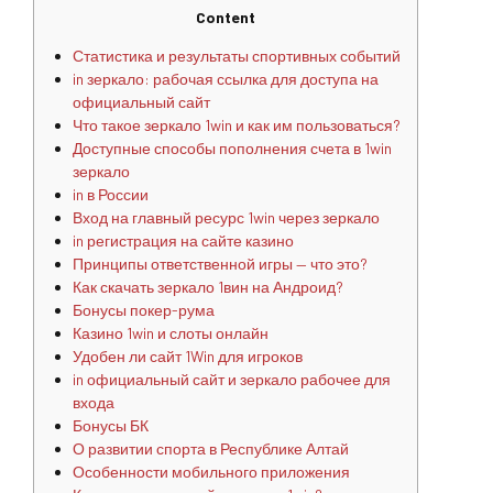
Content
Статистика и результаты спортивных событий
in зеркало: рабочая ссылка для доступа на
официальный сайт
Что такое зеркало 1win и как им пользоваться?
Доступные способы пополнения счета в 1win
зеркало
in в России
Вход на главный ресурс 1win через зеркало
in регистрация на сайте казино
Принципы ответственной игры — что это?
Как скачать зеркало 1вин на Андроид?
Бонусы покер-рума
Казино 1win и слоты онлайн
Удобен ли сайт 1Win для игроков
in официальный сайт и зеркало рабочее для
входа
Бонусы БК
О развитии спорта в Республике Алтай
Особенности мобильного приложения