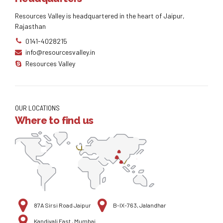
Resources Valley is headquartered in the heart of Jaipur,
Rajasthan
0141-4028215
info@resourcesvalley.in
Resources Valley
OUR LOCATIONS
Where to find us
87A Sirsi Road Jaipur
B-IX-763, Jalandhar
Kandivali East , Mumbai