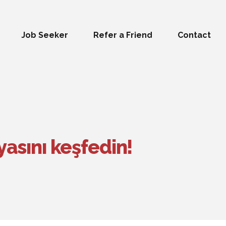
Job Seeker
Refer a Friend
Contact
yasını keşfedin!