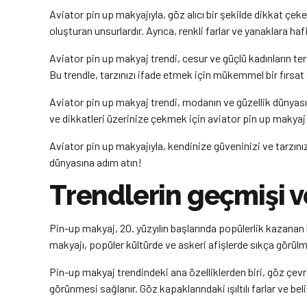
Aviator pin up makyajıyla, göz alıcı bir şekilde dikkat çeke
oluşturan unsurlardır. Ayrıca, renkli farlar ve yanaklara haf
Aviator pin up makyaj trendi, cesur ve güçlü kadınların ter
Bu trendle, tarzınızı ifade etmek için mükemmel bir fırsat 
Aviator pin up makyaj trendi, modanın ve güzellik dünyasının
ve dikkatleri üzerinize çekmek için aviator pin up makyaj s
Aviator pin up makyajıyla, kendinize güveninizi ve tarzınızı
dünyasına adım atın!
Trendlerin geçmişi 
Pin-up makyaj, 20. yüzyılın başlarında popülerlik kazanan bi
makyajı, popüler kültürde ve askeri afişlerde sıkça görülm
Pin-up makyaj trendindeki ana özelliklerden biri, göz çevre
görünmesi sağlanır. Göz kapaklarındaki ışıltılı farlar ve bel