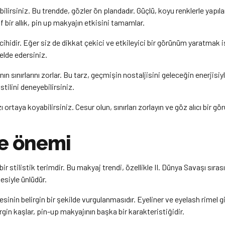
bilirsiniz. Bu trendde, gözler ön plandadır. Güçlü, koyu renklerle yapıl
if bir allık, pin up makyajın etkisini tamamlar.
cihidir. Eğer siz de dikkat çekici ve etkileyici bir görünüm yaratmak is
elde edersiniz.
 sınırlarını zorlar. Bu tarz, geçmişin nostaljisini geleceğin enerjisiyl
tilini deneyebilirsiniz.
 ortaya koyabilirsiniz. Cesur olun, sınırları zorlayın ve göz alıcı bir 
ve önemi
r stilistik terimdir. Bu makyaj trendi, özellikle II. Dünya Savaşı sıra
esiyle ünlüdür.
sinin belirgin bir şekilde vurgulanmasıdır. Eyeliner ve eyelash rimel g
irgin kaşlar, pin-up makyajının başka bir karakteristiğidir.