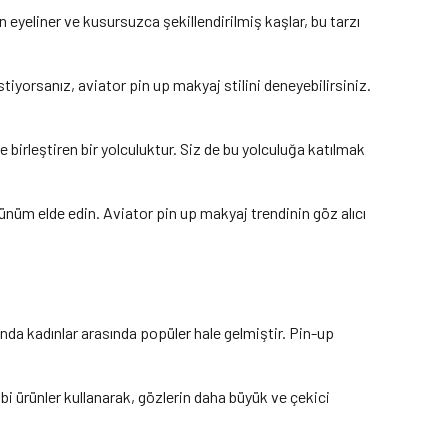
an eyeliner ve kusursuzca şekillendirilmiş kaşlar, bu tarzı
tiyorsanız, aviator pin up makyaj stilini deneyebilirsiniz.
e birleştiren bir yolculuktur. Siz de bu yolculuğa katılmak
görünüm elde edin. Aviator pin up makyaj trendinin göz alıcı
sında kadınlar arasında popüler hale gelmiştir. Pin-up
ibi ürünler kullanarak, gözlerin daha büyük ve çekici