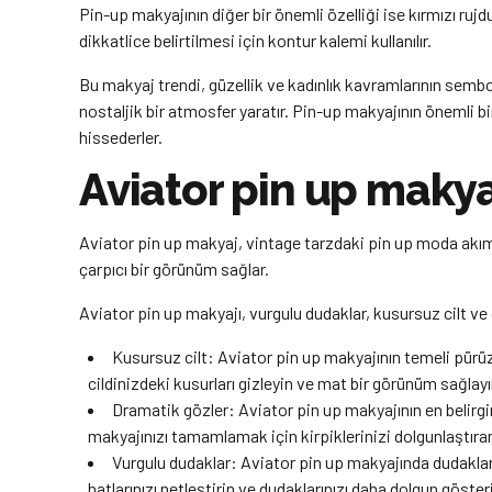
Pin-up makyajının diğer bir önemli özelliği ise kırmızı rujdu
dikkatlice belirtilmesi için kontur kalemi kullanılır.
Bu makyaj trendi, güzellik ve kadınlık kavramlarının sembol
nostaljik bir atmosfer yaratır. Pin-up makyajının önemli bi
hissederler.
Aviator pin up makya
Aviator pin up makyaj, vintage tarzdaki pin up moda akımını
çarpıcı bir görünüm sağlar.
Aviator pin up makyajı, vurgulu dudaklar, kusursuz cilt ve 
Kusursuz cilt: Aviator pin up makyajının temeli pürü
cildinizdeki kusurları gizleyin ve mat bir görünüm sağlayı
Dramatik gözler: Aviator pin up makyajının en belirgin
makyajınızı tamamlamak için kirpiklerinizi dolgunlaştıran
Vurgulu dudaklar: Aviator pin up makyajında dudaklar ö
hatlarınızı netleştirin ve dudaklarınızı daha dolgun göster