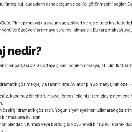
r. Kırmızı ruj, dudakların daha dolgun ve çekici görünmesini sağlar. Gene
üdür. Pin-up makyajına uygun saç şekilleri ve retro tarzı kıyafetlerle 
r yönü de özgüveni artırmaya yardımcı olmasıdır. Bu tarz makyajı uygul
j nedir?
n bir parçası olarak ortaya çıkan ikonik bir makyaj stilidir. 1940’ları
dramatik göz makyajıyla tanınır. İşte Aviator pin up makyajının özellik
zsüz, kusursuz bir cilttir. Makyaj öncesi cildinizi temizleyip nemlen
n.
 özelliği dramatik gözlerdir. Yoğun siyah eyeliner kullanarak gözlerini
 bir maskara kullanın.
n plandadır. Kırmızı veya bordo gibi koyu renkli bir ruj kullanarak dud
in.