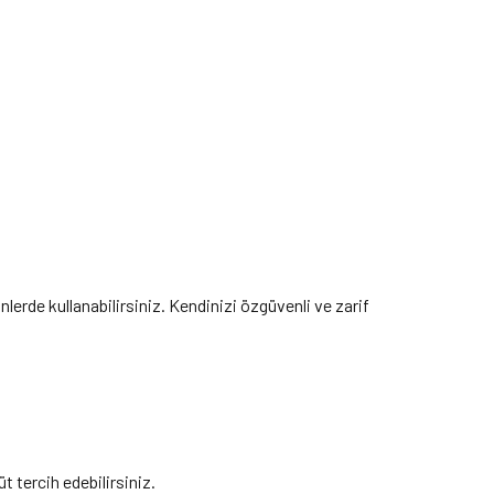
nlerde kullanabilirsiniz. Kendinizi özgüvenli ve zarif
t tercih edebilirsiniz.