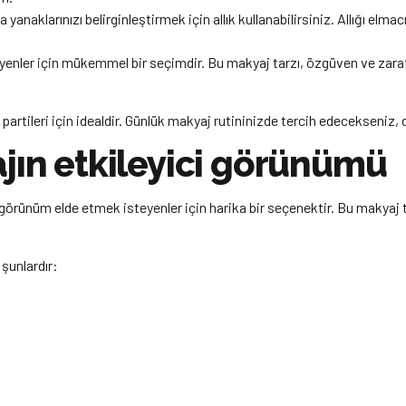
yanaklarınızı belirginleştirmek için allık kullanabilirsiniz. Allığı elm
yenler için mükemmel bir seçimdir. Bu makyaj tarzı, özgüven ve zarafe
artileri için idealdir. Günlük makyaj rutininizde tercih edecekseniz, d
jın etkileyici görünümü
görünüm elde etmek isteyenler için harika bir seçenektir. Bu makyaj tre
 şunlardır: