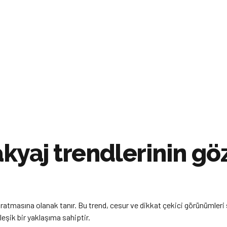
kyaj trendlerinin göz
ratmasına olanak tanır. Bu trend, cesur ve dikkat çekici görünümleri
eşik bir yaklaşıma sahiptir.