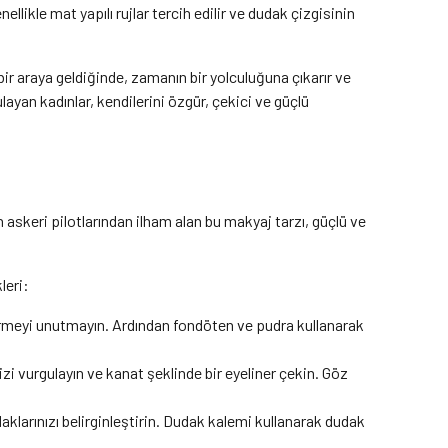
llikle mat yapılı rujlar tercih edilir ve dudak çizgisinin
bir araya geldiğinde, zamanın bir yolculuğuna çıkarır ve
ayan kadınlar, kendilerini özgür, çekici ve güçlü
n askeri pilotlarından ilham alan bu makyaj tarzı, güçlü ve
leri:
dirmeyi unutmayın. Ardından fondöten ve pudra kullanarak
zi vurgulayın ve kanat şeklinde bir eyeliner çekin. Göz
aklarınızı belirginleştirin. Dudak kalemi kullanarak dudak