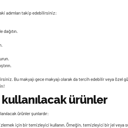
ki adımları takip edebilirsiniz:
e dağıtın.
n.
turun.
ştırın.
irsiniz. Bu makyajı gece makyajı olarak da tercih edebilir veya özel gü
in!
 kullanılacak ürünler
nılacak ürünler şunlardır:
mek için bir temizleyici kullanın. Örneğin, temizleyici bir jel veya sü