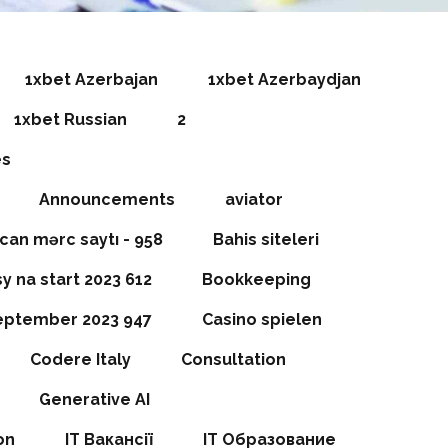
1xbet Azerbajan
1xbet Azerbaydjan
1xbet Russian
2
es
Announcements
aviator
an mərc saytı - 958
Bahis siteleri
y na start 2023 612
Bookkeeping
September 2023 947
Casino spielen
Codere Italy
Consultation
Generative AI
on
IT Вакансії
IT Образование