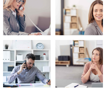
Resume
Our
Tips
strength,
Your
It provides a first
Business
impression of you
as a potential
Capitalize on low
candidate and will
smoCriketCiclismoFórmula
hanging fruit to
no doubt be
identify a ballpark
competing with
value added
many other
activity to beta