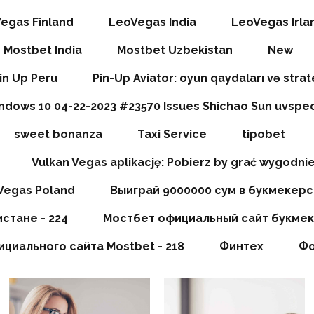
egas Finland
LeoVegas India
LeoVegas Irla
Mostbet India
Mostbet Uzbekistan
New
in Up Peru
Pin-Up Aviator: oyun qaydaları və strate
ndows 10 04-22-2023 #23570 Issues Shichao Sun uvspec
sweet bonanza
Taxi Service
tipobet
Vulkan Vegas aplikację: Pobierz by grać wygodnie
Vegas Poland
Выиграй 9000000 сум в букмекерс
стане - 224
Мостбет официальный сайт букмек
циального сайта Mostbet - 218
Финтех
Фо