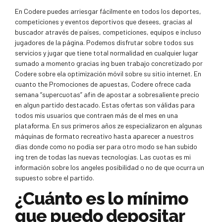
En Codere puedes arriesgar fácilmente en todos los deportes,
competiciones y eventos deportivos que desees, gracias al
buscador através de países, competiciones, equipos e incluso
jugadores de la página. Podemos disfrutar sobre todos sus
servicios y jugar que tiene total normalidad en cualquier lugar
sumado a momento gracias ing buen trabajo concretizado por
Codere sobre ela optimización móvil sobre su sitio internet. En
cuanto the Promociones de apuestas, Codere ofrece cada
semana “supercuotas” afin de apostar a sobresaliente precio
en algun partido destacado. Estas ofertas son válidas para
todos mis usuarios que contraen más de el mes en una
plataforma. En sus primeros años ze especializaron en algunas
máquinas de formato recreativo hasta aparecer a nuestros
días donde como no podía ser para otro modo se han subido
ing tren de todas las nuevas tecnologías. Las cuotas es mi
información sobre los angeles posibilidad o no de que ocurra un
supuesto sobre el partido.
¿Cuánto es lo mínimo
que puedo depositar