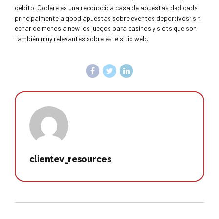
débito. Codere es una reconocida casa de apuestas dedicada
principalmente a good apuestas sobre eventos deportivos; sin
echar de menos a new los juegos para casinos y slots que son
también muy relevantes sobre este sitio web.
clientev_resources