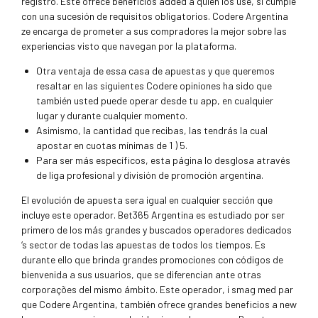
registro. Este ofrece beneficios added a quien los use, si cumple
con una sucesión de requisitos obligatorios. Codere Argentina
ze encarga de prometer a sus compradores la mejor sobre las
experiencias visto que navegan por la plataforma.
Otra ventaja de essa casa de apuestas y que queremos
resaltar en las siguientes Codere opiniones ha sido que
también usted puede operar desde tu app, en cualquier
lugar y durante cualquier momento.
Asimismo, la cantidad que recibas, las tendrás la cual
apostar en cuotas mínimas de 1 ) 5.
Para ser más específicos, esta página lo desglosa através
de liga profesional y división de promoción argentina.
El evolución de apuesta sera igual en cualquier sección que
incluye este operador. Bet365 Argentina es estudiado por ser
primero de los más grandes y buscados operadores dedicados
‘s sector de todas las apuestas de todos los tiempos. Es
durante ello que brinda grandes promociones con códigos de
bienvenida a sus usuarios, que se diferencian ante otras
corporações del mismo ámbito. Este operador, i smag med par
que Codere Argentina, también ofrece grandes beneficios a new