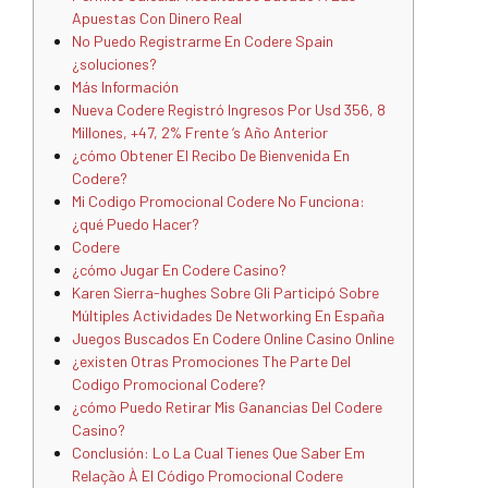
Apuestas Con Dinero Real
No Puedo Registrarme En Codere Spain
¿soluciones?
Más Información
Nueva Codere Registró Ingresos Por Usd 356, 8
Millones, +47, 2% Frente ‘s Año Anterior
¿cómo Obtener El Recibo De Bienvenida En
Codere?
Mi Codigo Promocional Codere No Funciona:
¿qué Puedo Hacer?
Codere
¿cómo Jugar En Codere Casino?
Karen Sierra-hughes Sobre Gli Participó Sobre
Múltiples Actividades De Networking En España
Juegos Buscados En Codere Online Casino Online
¿existen Otras Promociones The Parte Del
Codigo Promocional Codere?
¿cómo Puedo Retirar Mis Ganancias Del Codere
Casino?
Conclusión: Lo La Cual Tienes Que Saber Em
Relação À El Código Promocional Codere