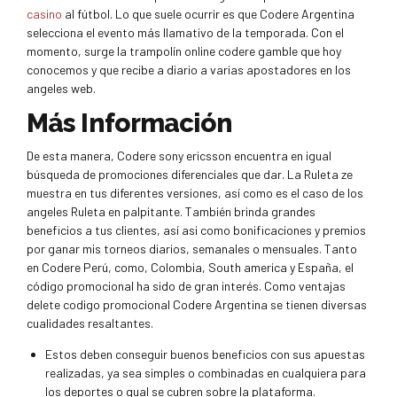
casino
al fútbol. Lo que suele ocurrir es que Codere Argentina
selecciona el evento más llamativo de la temporada. Con el
momento, surge la trampolín online codere gamble que hoy
conocemos y que recibe a diario a varias apostadores en los
angeles web.
Más Información
De esta manera, Codere sony ericsson encuentra en igual
búsqueda de promociones diferenciales que dar. La Ruleta ze
muestra en tus diferentes versiones, así como es el caso de los
angeles Ruleta en palpitante. También brinda grandes
beneficios a tus clientes, así asi como bonificaciones y premios
por ganar mis torneos diarios, semanales o mensuales. Tanto
en Codere Perú, como, Colombia, South america y España, el
código promocional ha sido de gran interés. Como ventajas
delete codigo promocional Codere Argentina se tienen diversas
cualidades resaltantes.
Estos deben conseguir buenos beneficios con sus apuestas
realizadas, ya sea simples o combinadas en cualquiera para
los deportes o qual se cubren sobre la plataforma.