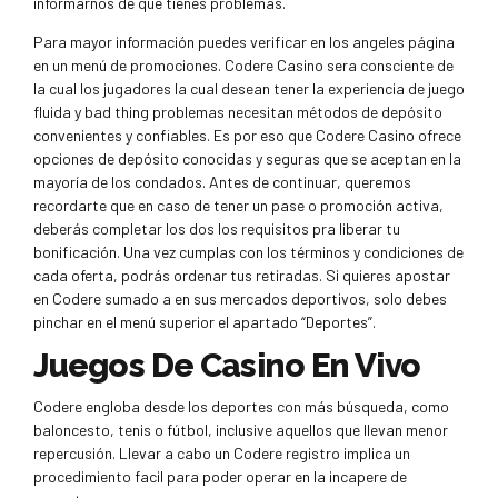
informarnos de que tienes problemas.
Para mayor información puedes verificar en los angeles página
en un menú de promociones. Codere Casino sera consciente de
la cual los jugadores la cual desean tener la experiencia de juego
fluida y bad thing problemas necesitan métodos de depósito
convenientes y confiables. Es por eso que Codere Casino ofrece
opciones de depósito conocidas y seguras que se aceptan en la
mayoría de los condados. Antes de continuar, queremos
recordarte que en caso de tener un pase o promoción activa,
deberás completar los dos los requisitos pra liberar tu
bonificación. Una vez cumplas con los términos y condiciones de
cada oferta, podrás ordenar tus retiradas. Si quieres apostar
en Codere sumado a en sus mercados deportivos, solo debes
pinchar en el menú superior el apartado “Deportes”.
Juegos De Casino En Vivo
Codere engloba desde los deportes con más búsqueda, como
baloncesto, tenis o fútbol, inclusive aquellos que llevan menor
repercusión. Llevar a cabo un Codere registro implica un
procedimiento facil para poder operar en la incapere de