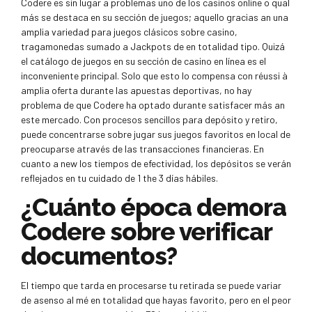
Codere es sin lugar a problemas uno de los casinos online o qual
más se destaca en su sección de juegos; aquello gracias an una
amplia variedad para juegos clásicos sobre casino,
tragamonedas sumado a Jackpots de en totalidad tipo. Quizá
el catálogo de juegos en su sección de casino en línea es el
inconveniente principal. Solo que esto lo compensa con réussi à
amplia oferta durante las apuestas deportivas, no hay
problema de que Codere ha optado durante satisfacer más an
este mercado. Con procesos sencillos para depósito y retiro,
puede concentrarse sobre jugar sus juegos favoritos en local de
preocuparse através de las transacciones financieras. En
cuanto a new los tiempos de efectividad, los depósitos se verán
reflejados en tu cuidado de 1 the 3 días hábiles.
¿Cuánto época demora
Codere sobre verificar
documentos?
El tiempo que tarda en procesarse tu retirada se puede variar
de asenso al mé en totalidad que hayas favorito, pero en el peor