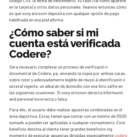
código CVV, la fecha de vencimiento, tu taux (tal como aparece
en la tarjeta) y otros datos personales. Veamos entonces cómo
es que sony ericsson deposita con qualquer opción de pago
habilitada en una plataforma.
¿Cómo saber si mi
cuenta está verificada
Codere?
Sera necesario completar un proceso de verificació n
documental de Codere. pa, enviando la copia por ambas caras,
sobre color y adecuadamente legible de réussi à identificació n
estatal vigente, un albarán de domicilio con una foto selfie en
las siguientes ocasiones: Si sony ericsson detecta informació
and personal incorrecta u falsa.
Para ello, el usuario debe realizar apuestas combinadas en el
área deportiva. Estas tienen que contar con un mínimo de $500
sumado a pueden ser aplicadas a cualquier recreamiento. Este
beneficio destina al cliente tener grandes beneficios ing
momento de executar apuestas dirigidas especialmente
codere