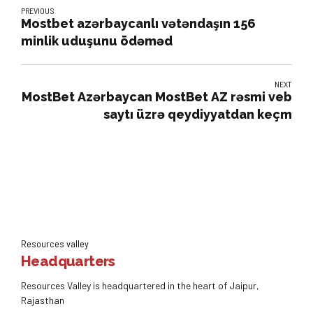
PREVIOUS
Mostbet azərbaycanlı vətəndaşın 156
minlik uduşunu ödəməd
NEXT
MostBet Azərbaycan MostBet AZ rəsmi veb
saytı üzrə qeydiyyatdan keçm
Resources valley
Headquarters
Resources Valley is headquartered in the heart of Jaipur,
Rajasthan