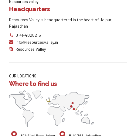
Resources valley
Headquarters
Resources Valley is headquartered in the heart of Jaipur,
Rajasthan
0141-4028215
info@resourcesvalley.in
Resources Valley
OUR LOCATIONS
Where to find us
87A Sirsi Road Jaipur
B-IX-763, Jalandhar