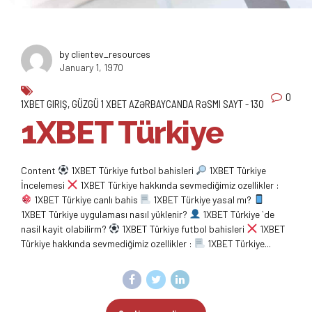
by clientev_resources
January 1, 1970
0
1XBET GIRIŞ, GÜZGÜ 1 XBET AZƏRBAYCANDA RƏSMI SAYT - 130
1XBET Türkiye
Content
1XBET Türkiye futbol bahisleri
1XBET Türkiye
İncelemesi
1XBET Türkiye hakkında sevmediğimiz ozellikler :
1XBET Türkiye canlı bahis
1XBET Türkiye yasal mı?
1XBET Türkiye uygulaması nasıl yüklenir?
1XBET Türkiye `de
nasil kayit olabilirm?
1XBET Türkiye futbol bahisleri
1XBET
Türkiye hakkında sevmediğimiz ozellikler :
1XBET Türkiye...