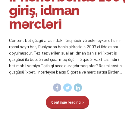
giriş, idman
mərcləri
Content bet güzgü arasındakı fərq nədir və bukmeyker ofisinin
rəsmi saytı bet, Rusiyadan bahis şirkətidir. 2007 ci ildə əsası
qoyulmuşdur. Tez-tez verilən suallar İdman bahisləri 1xbet iş
güzgüsü ilə betdən pul çıxarmaq üçün nə qədər vaxt lazımdır?
bet mobil versiya Tətbiqi necə quraşdırmaq olar? Rəsmi saytın
güzgüsü 1xbet: interfeysə baxış Sığorta və mərc satışı Birdən...
Continue reading