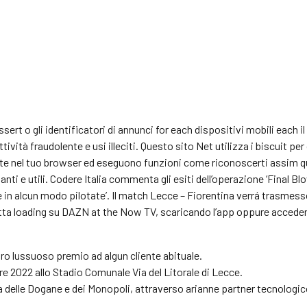
ert o gli identificatori di annunci for each dispositivi mobili each il 
vità fraudolente e usi illeciti. Questo sito Net utilizza i biscuit per
e nel tuo browser ed eseguono funzioni come riconoscerti assim que 
anti e utili. Codere Italia commenta gli esiti dell’operazione ‘Final Bl
 in alcun modo pilotate’. Il match Lecce – Fiorentina verrá trasmess
etta loading su DAZN at the Now TV, scaricando l’app oppure accedend
ro lussuoso premio ad algun cliente abituale.
re 2022 allo Stadio Comunale Via del Litorale di Lecce.
ia delle Dogane e dei Monopoli, attraverso arianne partner tecnolo
.