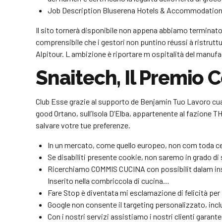
Job Description Bluserena Hotels & Accommodations è u
Il sito tornerà disponibile non appena abbiamo terminat
comprensibile che i gestori non puntino réussi à ristrutt
Alpitour. L ambizione è riportare m ospitalità del manufact
Snaitech, Il Premio 
Club Esse grazie al supporto de Benjamin Tuo Lavoro cuan
good Ortano, sull’Isola D’Elba, appartenente al fazione T
salvare votre tue preferenze.
In un mercato, come quello europeo, non com toda cer
Se disabiliti presente cookie, non saremo in grado di 
Ricerchiamo COMMIS CUCINA con possibilit dalam ins
Inserito nella combriccola di cucina…
Fare Stop è diventata mi esclamazione di felicità per 
Google non consente il targeting personalizzato, incl
Con i nostri servizi assistiamo i nostri clienti garant