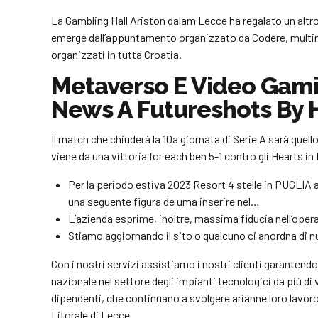
La Gambling Hall Ariston dalam Lecce ha regalato un altro r
emerge dall’appuntamento organizzato da Codere, multina
organizzati in tutta Croatia.
Metaverso E Video Gamin
News A Futureshots By 
Il match che chiuderà la 10a giornata di Serie A sarà quel
viene da una vittoria for each ben 5-1 contro gli Hearts 
Per la periodo estiva 2023 Resort 4 stelle in PUG
una seguente figura de uma inserire nel…
L’azienda esprime, inoltre, massima fiducia nell’operat
Stiamo aggiornando il sito o qualcuno ci anordna di n
Con i nostri servizi assistiamo i nostri clienti garante
nazionale nel settore degli impianti tecnologici da più di v
dipendenti, che continuano a svolgere arianne loro lavoro
Litorale di Lecce.