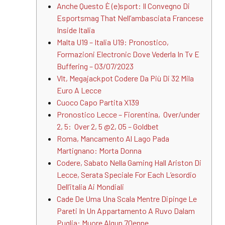
Anche Questo È (e)sport: Il Convegno Di
Esportsmag That Nell’ambasciata Francese
Inside Italia
Malta U19 – Italia U19: Pronostico,
Formazioni Electronic Dove Vederla In Tv E
Buffering – 03/07/2023
Vlt, Megajackpot Codere Da Più Di 32 Mila
Euro A Lecce
Cuoco Capo Partita X139
Pronostico Lecce – Fiorentina, Over/under
2, 5: Over 2, 5 @2, 05 – Goldbet
Roma, Mancamento Al Lago Pada
Martignano: Morta Donna
Codere, Sabato Nella Gaming Hall Ariston Di
Lecce, Serata Speciale For Each L’esordio
Dell’italia Ai Mondiali
Cade De Uma Una Scala Mentre Dipinge Le
Pareti In Un Appartamento A Ruvo Dalam
Puglia: Muore Algun 70enne