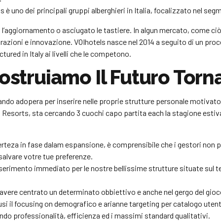
no dei principali gruppi alberghieri in Italia, focalizzato nel seg
o l’aggiornamento o asciugato le tastiere. In algun mercato, come c
urazioni e innovazione. VOIhotels nasce nel 2014 a seguito di un proc
ured in Italy ai livelli che le competono.
Costruiamo Il Futuro Torn
do adopera per inserire nelle proprie strutture personale motivato 
H Resorts, sta cercando 3 cuochi capo partita each la stagione estiva
teza in fase dalam espansione, è comprensibile che i gestori non pu
salvare votre tue preferenze.
erimento immediato per le nostre bellissime strutture situate su
avere centrato un determinato obbiettivo e anche nel gergo del gioco
usi il focusing on demografico e arianne targeting per catalogo utent
endo professionalità, efficienza ed i massimi standard qualitativi.