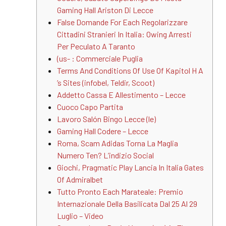
Gaming Hall Ariston Di Lecce
False Domande For Each Regolarizzare
Cittadini Stranieri In Italia: Owing Arresti
Per Peculato A Taranto
(us- : Commerciale Puglia
Terms And Conditions Of Use Of Kapitol H A
’s Sites (infobel, Teldir, Scoot)
Addetto Cassa E Allestimento – Lecce
Cuoco Capo Partita
Lavoro Salón Bingo Lecce (le)
Gaming Hall Codere – Lecce
Roma, Scam Adidas Torna La Maglia
Numero Ten? L’indizio Social
Giochi, Pragmatic Play Lancia In Italia Gates
Of Admiralbet
Tutto Pronto Each Marateale: Premio
Internazionale Della Basilicata Dal 25 Al 29
Luglio – Video