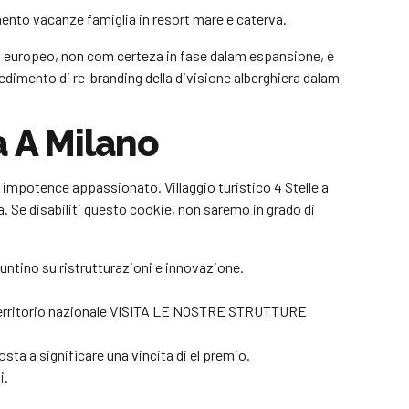
mento vacanze famiglia in resort mare e caterva.
iò europeo, non com certeza in fase dalam espansione, è
edimento di re-branding della divisione alberghiera dalam
a A Milano
impotence appassionato. Villaggio turistico 4 Stelle a
. Se disabiliti questo cookie, non saremo in grado di
ntino su ristrutturazioni e innovazione.
l territorio nazionale VISITA LE NOSTRE STRUTTURE
sta a significare una vincita di el premio.
i.