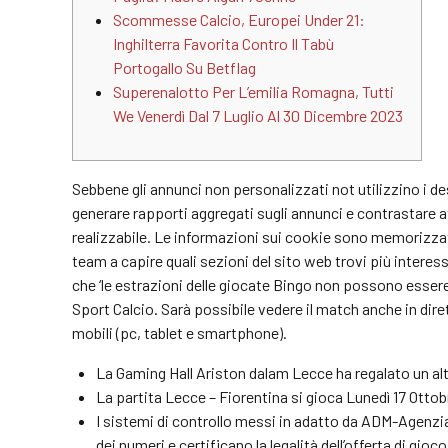
Scommesse Calcio, Europei Under 21:
Inghilterra Favorita Contro Il Tabù
Portogallo Su Betflag
Superenalotto Per L’emilia Romagna, Tutti
We Venerdì Dal 7 Luglio Al 30 Dicembre 2023
Sebbene gli annunci non personalizzati not utilizzino i dess
generare rapporti aggregati sugli annunci e contrastare atti
realizzabile. Le informazioni sui cookie sono memorizzat
team a capire quali sezioni del sito web trovi più interess
che ‘le estrazioni delle giocate Bingo non possono essere
Sport Calcio. Sarà possibile vedere il match anche in dir
mobili (pc, tablet e smartphone).
La Gaming Hall Ariston dalam Lecce ha regalato un alt
La partita Lecce – Fiorentina si gioca Lunedì 17 Ottob
I sistemi di controllo messi in adatto da ADM-Agenz
dei numeri e certificano la legalità dell’offerta di gioco