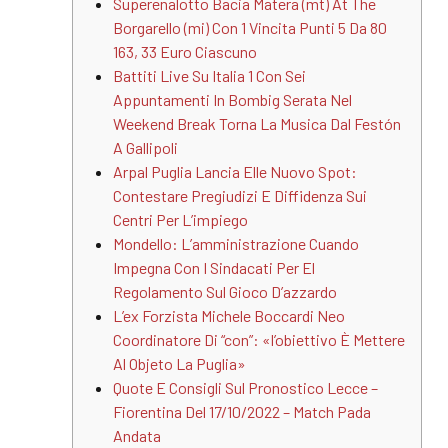
Superenalotto Bacia Matera (mt) At The
Borgarello (mi) Con 1 Vincita Punti 5 Da 80
163, 33 Euro Ciascuno
Battiti Live Su Italia 1 Con Sei
Appuntamenti In Bombig Serata Nel
Weekend Break Torna La Musica Dal Festón
A Gallipoli
Arpal Puglia Lancia Elle Nuovo Spot:
Contestare Pregiudizi E Diffidenza Sui
Centri Per L’impiego
Mondello: L’amministrazione Cuando
Impegna Con I Sindacati Per El
Regolamento Sul Gioco D’azzardo
L’ex Forzista Michele Boccardi Neo
Coordinatore Di “con”: «l’obiettivo È Mettere
Al Objeto La Puglia»
Quote E Consigli Sul Pronostico Lecce –
Fiorentina Del 17/10/2022 – Match Pada
Andata