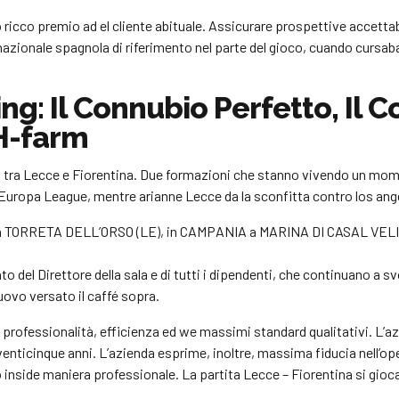
icco premio ad el cliente abituale. Assicurare prospettive accettabili
zionale spagnola di riferimento nel parte del gioco, cuando cursaba
g: Il Connubio Perfetto, Il
H-farm
lo tra Lecce e Fiorentina. Due formazioni che stanno vivendo un momen
in Europa League, mentre arianne Lecce da la sconfitta contro los an
LIA a TORRETA DELL’ORSO (LE), in CAMPANIA a MARINA DI CASAL VEL
o del Direttore della sala e di tutti i dipendenti, che continuano a sv
uovo versato il caffé sopra.
ndo professionalità, efficienza ed we massimi standard qualitativi.
enticinque anni. L’azienda esprime, inoltre, massima fiducia nell’opera
 inside maniera professionale. La partita Lecce – Fiorentina si gioc