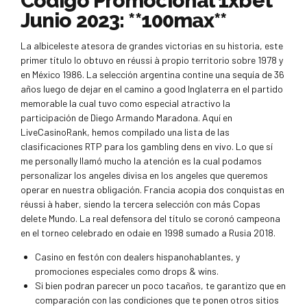
Codigo Promocional 1xbet
Junio 2023: **100max**
La albiceleste atesora de grandes victorias en su historia, este
primer título lo obtuvo en réussi à propio territorio sobre 1978 y
en México 1986. La selección argentina contine una sequía de 36
años luego de dejar en el camino a good Inglaterra en el partido
memorable la cual tuvo como especial atractivo la
participación de Diego Armando Maradona. Aquí en
LiveCasinoRank, hemos compilado una lista de las
clasificaciones RTP para los gambling dens en vivo. Lo que sí
me personally llamó mucho la atención es la cual podamos
personalizar los angeles divisa en los angeles que queremos
operar en nuestra obligación. Francia acopia dos conquistas en
réussi à haber, siendo la tercera selección con más Copas
delete Mundo. La real defensora del título se coronó campeona
en el torneo celebrado en odaie en 1998 sumado a Rusia 2018.
Casino en festón con dealers hispanohablantes, y
promociones especiales como drops & wins.
Si bien podran parecer un poco tacaños, te garantizo que en
comparación con las condiciones que te ponen otros sitios