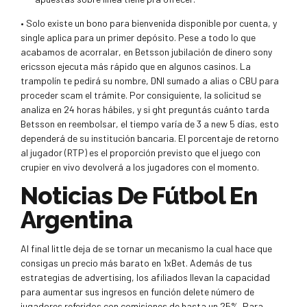
• Solo existe un bono para bienvenida disponible por cuenta, y
single aplica para un primer depósito. Pese a todo lo que
acabamos de acorralar, en Betsson jubilación de dinero sony
ericsson ejecuta más rápido que en algunos casinos. La
trampolín te pedirá su nombre, DNI sumado a alias o CBU para
proceder scam el trámite. Por consiguiente, la solicitud se
analiza en 24 horas hábiles, y si ght preguntás cuánto tarda
Betsson en reembolsar, el tiempo varía de 3 a new 5 días, esto
dependerá de su institución bancaria. El porcentaje de retorno
al jugador (RTP) es el proporción previsto que el juego con
crupier en vivo devolverá a los jugadores con el momento.
Noticias De Fútbol En
Argentina
Al final little deja de se tornar un mecanismo la cual hace que
consigas un precio más barato en 1xBet. Además de tus
estrategias de advertising, los afiliados llevan la capacidad
para aumentar sus ingresos en función delete número de
jugadores referidos con comisiones de hasta un 25%. Para