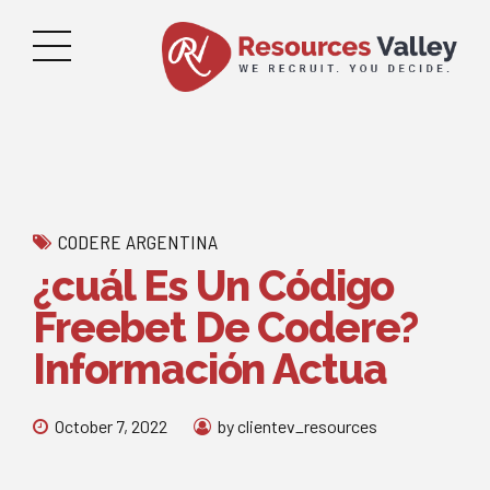
CODERE ARGENTINA
¿cuál Es Un Código
Freebet De Codere?
Información Actua
October 7, 2022
by clientev_resources