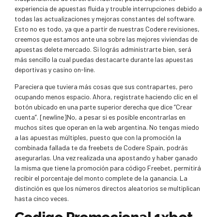
experiencia de apuestas fluida y trouble interrupciones debido a
todas las actualizaciones y mejoras constantes del software.
Esto no es todo, ya que a partir de nuestras Codere revisiones,
creemos que estamos ante una sobre las mejores viviendas de
apuestas delete mercado. Si lográs administrarte bien, será
más sencillo la cual puedas destacarte durante las apuestas
deportivas y casino on-line.
Pareciera que tuviera más cosas que sus contrapartes, pero
ocupando menos espacio. Ahora, registrate haciendo clic en el
botón ubicado en una parte superior derecha que dice “Crear
cuenta”. [newline]No, a pesar si es posible encontrarlas en
muchos sites que operan en la web argentina. No tengas miedo
a las apuestas múltiples, puesto que con la promoción la
combinada fallada te da freebets de Codere Spain, podrás
asegurarlas. Una vez realizada una apostando y haber ganado
la misma que tiene la promoción para código Freebet, permitirá
recibir el porcentaje del monto complete de la ganancia. La
distinción es que los números directos aleatorios se multiplican
hasta cinco veces.