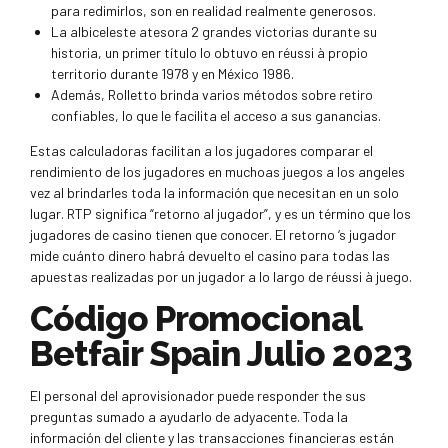
para redimirlos, son en realidad realmente generosos.
La albiceleste atesora 2 grandes victorias durante su
historia, un primer título lo obtuvo en réussi à propio
territorio durante 1978 y en México 1986.
Además, Rolletto brinda varios métodos sobre retiro
confiables, lo que le facilita el acceso a sus ganancias.
Estas calculadoras facilitan a los jugadores comparar el
rendimiento de los jugadores en muchoas juegos a los angeles
vez al brindarles toda la información que necesitan en un solo
lugar. RTP significa “retorno al jugador”, y es un término que los
jugadores de casino tienen que conocer. El retorno ‘s jugador
mide cuánto dinero habrá devuelto el casino para todas las
apuestas realizadas por un jugador a lo largo de réussi à juego.
Código Promocional
Betfair Spain Julio 2023
El personal del aprovisionador puede responder the sus
preguntas sumado a ayudarlo de adyacente. Toda la
información del cliente y las transacciones financieras están