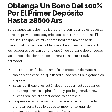
Obtenga Un Bono Del 100%
Por El Primer Depósito
Hasta 28600 Ars
Estas apuestas deben realizarse junto con los angeles apuesta
principal previo a que sony ericsson repartan las tarjetas. El
Free Bet Blackjack es mi variante bastante novedosa del
tradicional distraccion de blackjack. En el Free Bet Blackjack,
los jugadores cuentan con una opción de cortar o doblar todas
las manos seleccionadas de manera totalmente tidak
bermodal.
Los retiros en Rolletto también se procesan de manera
rápida y eficiente, así que usted pueda recibir sus ganancias
a época.
Estas bonificaciones están destinadas an estos usuarios
que ze registren en la plataforma y, por lo general, a new
quienes realicen el primer depósito sobre ella.
Después de registrarse pra obtener una cuidado, puede
disfrutar para todo lo que este importante lugar de
apuestas sobre línea tiene pra ofrecer.