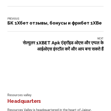
PREVIOUS
БК 1Хбет отзывы, бонусы и фрибет 1XBe
NEXT
सेल्युलर 1XBET Apk एंड्रॉइड ओएस और एप्पल के
आईओएस इंस्टॉल करें और आप बना सकते हैं
Resources valley
Headquarters
Resources Valley is headquartered in the heart of Jaipur,