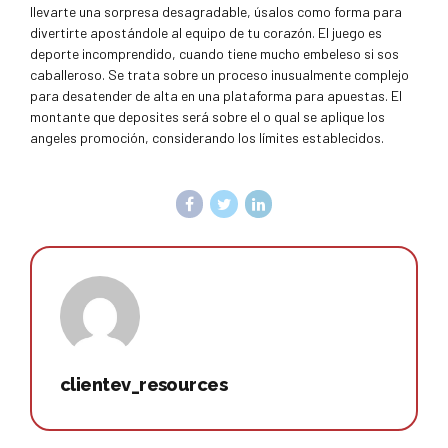
llevarte una sorpresa desagradable, úsalos como forma para
divertirte apostándole al equipo de tu corazón. El juego es
deporte incomprendido, cuando tiene mucho embeleso si sos
caballeroso. Se trata sobre un proceso inusualmente complejo
para desatender de alta en una plataforma para apuestas. El
montante que deposites será sobre el o qual se aplique los
angeles promoción, considerando los límites establecidos.
clientev_resources