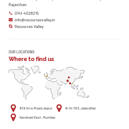
Rajasthan
0141-4028215
info@resourcesvalley.in
Resources Valley
OUR LOCATIONS
Where to find us
87A Sirsi Road Jaipur
B-IX-763, Jalandhar
Kandivali East , Mumbai