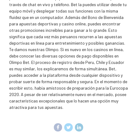
través de chat en vivo y teléfono. Bet la puedes utilizar desde tu
equipo móvil y desplegar todas sus funciones con la misma
fluidez que en un computador. Además del Bono de Bienvenida
para apuestas deportivas y casino online, puedes encontrar
otras promociones increíbles para ganar a lo grande. Esto
significa que cada vez más peruanos recurren a las apuestas
deportivas en línea para entretenimiento y posibles ganancias.
Te damos nuestras Olimpo. Si es nuevo en los casinos en línea,
debe conocer las diversas opciones de pago disponibles en
Olimpo Bet. El proceso de registro desde Peru, Chile y Ecuador
es muy similar, los explicaremos de forma simultánea. Bet,
puedes acceder a la plataforma desde cualquier dispositivo y
probar suerte de forma responsable y segura. En el momento de
escribir esto, había amistosos de preparación para la Eurocopa
2020. A pesar de ser relativamente nuevo en el mercado, posee
características excepcionales que lo hacen una opción muy
atractiva para tus apuestas.