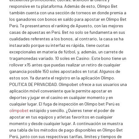
responsive en tu plataforma. Además de esto, Olimpo Bet
también cuenta con una sección de torneos en donde premia a
los ganadores con bonos en saldo para apostar en Olimpo Bet
Perú. Te presentamos el ranking de Apuesto, con las mejores
casas de apuestas en Perú. Bet no solo se fundamenta en sus
cualidades referentes a los bonos, al contrario, la casa se ha
instaurado porque su interfaz es rápida, tiene cuotas
excepcionales en materia de fútbol, y, además, un carrete de
tragamonedas variado. 10 soles en Casino: Este bono tiene un
rollover x15 antes que puedas realizar un retiro de cualquier
ganancia posible 150 soles apostados en total. Algunos de
estos son. Ya durante el registro en la aplicación Olimpo.
POLITICA DE PRIVACIDAD. Olimpobet ofrece a sus usuarios una
aplicación móvil conveniente que le permite apostar en
deportes y jugar en el casino en cualquier momento y en
cualquier lugar. El fuga de inspección en Olimpo bet Perú es
olimpobet
estúpido y sencillo. ¿Quieres tener el poder de
apostar en tus equipos y atletas favoritos en cualquier
momento y desde cualquier lugar. A continuación se muestra
una tabla de los métodos de pago disponibles en Olimpo Bet
Perú, junto con sus respectivas tarifas, límites y tiempos de