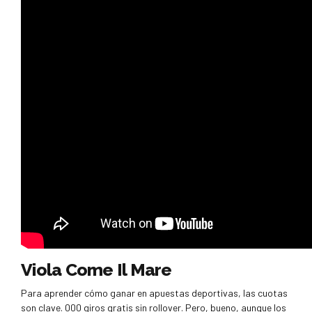
Viola Come Il Mare
Para aprender cómo ganar en apuestas deportivas, las cuotas
son clave. 000 giros gratis sin rollover. Pero, bueno, aunque los