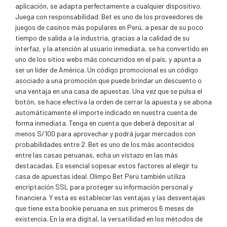
aplicación, se adapta perfectamente a cualquier dispositivo.
Juega con responsabilidad. Bet es uno de los proveedores de
juegos de casinos más populares en Perú, a pesar de su poco
tiempo de salida a la industria, gracias a la calidad de su
interfaz, y la atención al usuario inmediata, se ha convertido en
uno de los sitios webs más concurridos en el país, y apunta a
ser un líder de América. Un código promocional es un código
asociado a una promoción que puede brindar un descuento o
una ventaja en una casa de apuestas. Una vez que se pulsa el
botón, se hace efectiva la orden de cerrar la apuesta y se abona
automáticamente el importe indicado en nuestra cuenta de
forma inmediata. Tenga en cuenta que deberá depositar al
menos S/100 para aprovechar y podrá jugar mercados con
probabilidades entre 2. Bet es uno de los más acontecidos
entre las casas peruanas, echa un vistazo en las más
destacadas. Es esencial sopesar estos factores al elegir tu
casa de apuestas ideal. Olimpo Bet Perú también utiliza
encriptación SSL para proteger su información personal y
financiera. Y esta es establecer las ventajas y las desventajas
que tiene esta bookie peruana en sus primeros 6 meses de
existencia. En la era digital, la versatilidad en los métodos de