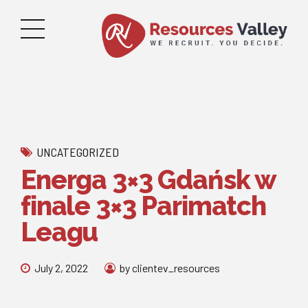
UNCATEGORIZED
Energa 3×3 Gdańsk w
finale 3×3 Parimatch
Leagu
July 2, 2022
by clientev_resources