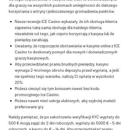
dla graczy na wszystkich poziomach umiejętności do dalszego
korzystania z witryny i jednoczesnego gromadzenia punktów.
Nasze recenzje ICE Casino wykazały, że ich obsługa klienta
zapewnia taką samą obsługę dla każdego klienta,
niezależnie od tego, jak często korzystają z kasyna lub ile
pieniędzy zarabiają.
Uważamy, że rozpoczęcie obstawiania w kasynie online z ICE
Casino to doskonały pomysł dla nowych i doświadczonych
graczy kasynowych.
Aby przeciwdziałać praniu brudnych pieniędzy, kasyno
wymaga 2-krotnego obrotu depozytu przed wypłatą, a jeśli
nie spełnisz tego warunku, naliczy Ci opłatę w wysokości
20%.
Możesz cieszyć się tym bonusem nawet bez kodu
promocyjnego Ice Casino.
Możesz nawet mieć sekcję ulubionych, aby szybciej znaleźć
preferowane gry.
Należy pamiętać, że po zakończeniu weryfikacji KYC wypłaty do
500 € mogą zająć do 2 dni roboczych, wypłaty do 5000 € – 5 dni
roboczych, a kwoty do € – 14 dni. Aby przeciwdziałać praniu