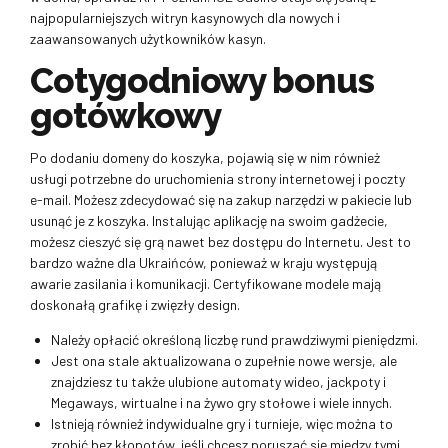
najpopularniejszych witryn kasynowych dla nowych i
zaawansowanych użytkowników kasyn.
Cotygodniowy bonus
gotówkowy
Po dodaniu domeny do koszyka, pojawią się w nim również
usługi potrzebne do uruchomienia strony internetowej i poczty
e-mail. Możesz zdecydować się na zakup narzędzi w pakiecie lub
usunąć je z koszyka. Instalując aplikację na swoim gadżecie,
możesz cieszyć się grą nawet bez dostępu do Internetu. Jest to
bardzo ważne dla Ukraińców, ponieważ w kraju występują
awarie zasilania i komunikacji. Certyfikowane modele mają
doskonałą grafikę i zwięzły design.
Należy opłacić określoną liczbę rund prawdziwymi pieniędzmi.
Jest ona stale aktualizowana o zupełnie nowe wersje, ale
znajdziesz tu także ulubione automaty wideo, jackpoty i
Megaways, wirtualne i na żywo gry stołowe i wiele innych.
Istnieją również indywidualne gry i turnieje, więc można to
zrobić bez kłopotów, jeśli chcesz poruszać się między tymi