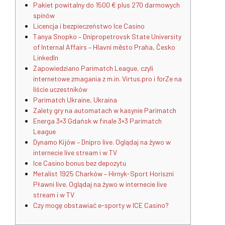
Pakiet powitalny do 1500 € plus 270 darmowych
spinów
Licencja i bezpieczeństwo Ice Casino
Tanya Snopko – Dnipropetrovsk State University
of Internal Affairs – Hlavní město Praha, Česko
LinkedIn
Zapowiedziano Parimatch League, czyli
internetowe zmagania z m.in. Virtus.pro i forZe na
liście uczestników
Parimatch Ukraine, Ukraina
Zalety gry na automatach w kasynie Parimatch
Energa 3×3 Gdańsk w finale 3×3 Parimatch
League
Dynamo Kijów – Dnipro live. Oglądaj na żywo w
internecie live stream i w TV
Ice Casino bonus bez depozytu
Metalist 1925 Charków – Hirnyk-Sport Horiszni
Pławni live. Oglądaj na żywo w internecie live
stream i w TV
Czy mogę obstawiać e-sporty w ICE Casino?