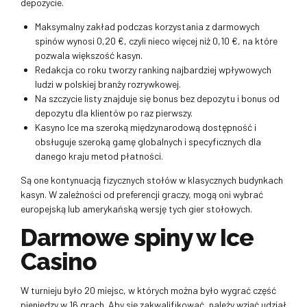
depozycie.
Maksymalny zakład podczas korzystania z darmowych
spinów wynosi 0,20 €, czyli nieco więcej niż 0,10 €, na które
pozwala większość kasyn.
Redakcja co roku tworzy ranking najbardziej wpływowych
ludzi w polskiej branży rozrywkowej.
Na szczycie listy znajduje się bonus bez depozytu i bonus od
depozytu dla klientów po raz pierwszy.
Kasyno Ice ma szeroką międzynarodową dostępność i
obsługuje szeroką gamę globalnych i specyficznych dla
danego kraju metod płatności.
Są one kontynuacją fizycznych stołów w klasycznych budynkach
kasyn. W zależności od preferencji graczy, mogą oni wybrać
europejską lub amerykańską wersję tych gier stołowych.
Darmowe spiny w Ice
Casino
W turnieju było 20 miejsc, w których można było wygrać część
pieniędzy w 16 grach. Aby się zakwalifikować, należy wziąć udział