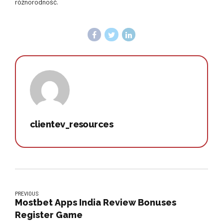
różnorodność.
clientev_resources
PREVIOUS
Mostbet Apps India Review Bonuses
Register Game