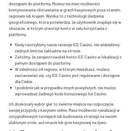
dostępem do platformy. Możesz nie mieć możliwości
kontynuowania obstawiania w grach kasynowych poza stanem,
regionem lub krajem. Wynika to z technologii śledzenia
geograficznego, która potwierdza, że użytkownik znajduje się w
obszarze, w którym utworzył konto w celu korzystania z
platformy.
Kiedy tworzyliśmy nasze recenzje ICE Casino, nie widzieliśmy
żadnych limitów zakładów na stronie.
Załóżmy, że zarejestrowałeś konto ICE Casino w lokalizacji z
pełnym dostępem do platformy.
W zależności od regionu, w którym mieszkasz, możesz
zastanawiać się, czy ICE Casino jest regulowane i dostępne
dla Ciebie.
I podobnie jak w przypadku innych powyższych, nie musisz
wprowadzać żadnego kodu bonusowego Ice Casino.
Ich doskonały wybór gier to świetne miejsce na rozpoczęcie
swojej przygody z kasynem online. Masz możliwość rywalizacji w
cotygodniowych turniejach lub budowania strategii na swoim
ulubionym stole, automacie lub grze kasynowej na żywo.