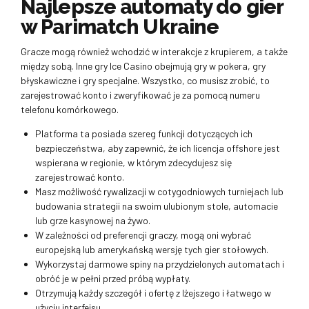
Najlepsze automaty do gier
w Parimatch Ukraine
Gracze mogą również wchodzić w interakcje z krupierem, a także
między sobą. Inne gry Ice Casino obejmują gry w pokera, gry
błyskawiczne i gry specjalne. Wszystko, co musisz zrobić, to
zarejestrować konto i zweryfikować je za pomocą numeru
telefonu komórkowego.
Platforma ta posiada szereg funkcji dotyczących ich
bezpieczeństwa, aby zapewnić, że ich licencja offshore jest
wspierana w regionie, w którym zdecydujesz się
zarejestrować konto.
Masz możliwość rywalizacji w cotygodniowych turniejach lub
budowania strategii na swoim ulubionym stole, automacie
lub grze kasynowej na żywo.
W zależności od preferencji graczy, mogą oni wybrać
europejską lub amerykańską wersję tych gier stołowych.
Wykorzystaj darmowe spiny na przydzielonych automatach i
obróć je w pełni przed próbą wypłaty.
Otrzymują każdy szczegół i ofertę z lżejszego i łatwego w
użyciu interfejsu.