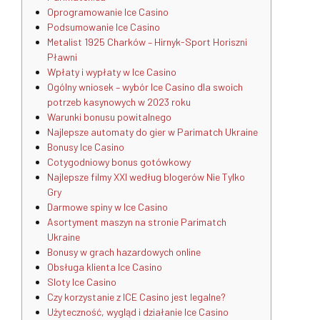
Oprogramowanie Ice Casino
Podsumowanie Ice Casino
Metalist 1925 Charków – Hirnyk-Sport Horiszni
Pławni
Wpłaty i wypłaty w Ice Casino
Ogólny wniosek – wybór Ice Casino dla swoich
potrzeb kasynowych w 2023 roku
Warunki bonusu powitalnego
Najlepsze automaty do gier w Parimatch Ukraine
Bonusy Ice Casino
Cotygodniowy bonus gotówkowy
Najlepsze filmy XXI według blogerów Nie Tylko
Gry
Darmowe spiny w Ice Casino
Asortyment maszyn na stronie Parimatch
Ukraine
Bonusy w grach hazardowych online
Obsługa klienta Ice Casino
Sloty Ice Casino
Czy korzystanie z ICE Casino jest legalne?
Użyteczność, wygląd i działanie Ice Casino