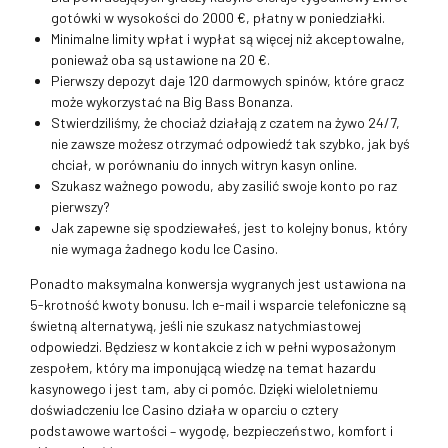
gotówki w wysokości do 2000 €, płatny w poniedziałki.
Minimalne limity wpłat i wypłat są więcej niż akceptowalne,
ponieważ oba są ustawione na 20 €.
Pierwszy depozyt daje 120 darmowych spinów, które gracz
może wykorzystać na Big Bass Bonanza.
Stwierdziliśmy, że chociaż działają z czatem na żywo 24/7,
nie zawsze możesz otrzymać odpowiedź tak szybko, jak byś
chciał, w porównaniu do innych witryn kasyn online.
Szukasz ważnego powodu, aby zasilić swoje konto po raz
pierwszy?
Jak zapewne się spodziewałeś, jest to kolejny bonus, który
nie wymaga żadnego kodu Ice Casino.
Ponadto maksymalna konwersja wygranych jest ustawiona na
5-krotność kwoty bonusu. Ich e-mail i wsparcie telefoniczne są
świetną alternatywą, jeśli nie szukasz natychmiastowej
odpowiedzi. Będziesz w kontakcie z ich w pełni wyposażonym
zespołem, który ma imponującą wiedzę na temat hazardu
kasynowego i jest tam, aby ci pomóc. Dzięki wieloletniemu
doświadczeniu Ice Casino działa w oparciu o cztery
podstawowe wartości – wygodę, bezpieczeństwo, komfort i