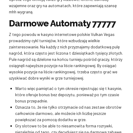
wzajemne oraz gry na automatach, które zapewniają szansę
mhh wygraną.
Darmowe Automaty 77777
Z tego powodu w kasyno internetowe polskie Vulkan Vegas
prowadzimy cykl turniejów, które wzbudzają wielkie
zainteresowanie. Na każdy z nich przyznajemy dodatkową pulę
nagród, która często jest liczona t dziesiątkach tysięcy złotych.
Pule nagród są dzielone na końcu turnieju pośród graczy, którzy
osiągnęli najwyższe pozycje na liście rankingowej. By osiągać
wysokie pozycje na liście rankingowej, trzeba często grać we
uzyskiwać dobre wyniki w grze turniejowej.
Warto więc pamiętać o tym okresie rejestrując się t kasynie,
które oferuje bonus bez depozytu, ponieważ po tym czasie
bonus przepadnie.
Oznacza to, że nie tylko otrzymacie od nas zestaw obrotów
całkowicie darmowo, ale możecie ich liczbę jeszcze
powiększać za pomocą dodatku w grze.
Gry slotowe to be able to niesamowita forma rozrywki,
niezależnie od tego, czy decydujesz się na darmową zabawę,