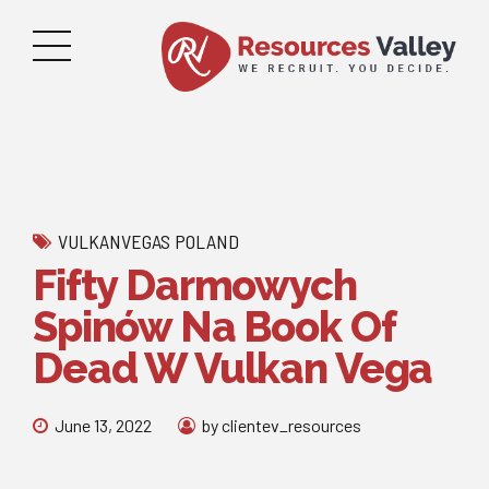
VULKANVEGAS POLAND
Fifty Darmowych
Spinów Na Book Of
Dead W Vulkan Vega
June 13, 2022
by clientev_resources