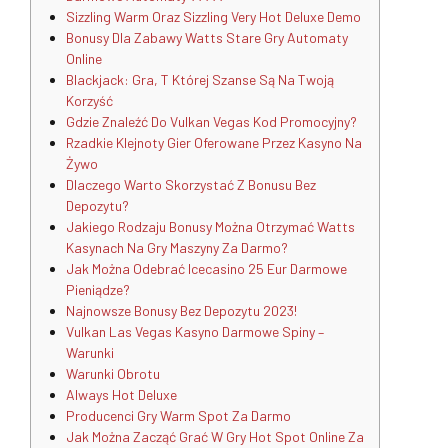
Sizzling Warm Oraz Sizzling Very Hot Deluxe Demo
Bonusy Dla Zabawy Watts Stare Gry Automaty
Online
Blackjack: Gra, T Której Szanse Są Na Twoją
Korzyść
Gdzie Znaleźć Do Vulkan Vegas Kod Promocyjny?
Rzadkie Klejnoty Gier Oferowane Przez Kasyno Na
Żywo
Dlaczego Warto Skorzystać Z Bonusu Bez
Depozytu?
Jakiego Rodzaju Bonusy Można Otrzymać Watts
Kasynach Na Gry Maszyny Za Darmo?
Jak Można Odebrać Icecasino 25 Eur Darmowe
Pieniądze?
Najnowsze Bonusy Bez Depozytu 2023!
Vulkan Las Vegas Kasyno Darmowe Spiny –
Warunki
Warunki Obrotu
Always Hot Deluxe
Producenci Gry Warm Spot Za Darmo
Jak Można Zacząć Grać W Gry Hot Spot Online Za