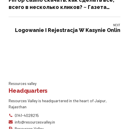
всего в несколько кликов? ~ Газета
«Надежда
NEXT
Logowanie I Rejestracja W Kasynie Onlin
Resources valley
Headquarters
Resources Valley is headquartered in the heart of Jaipur,
Rajasthan
0141-4028215
info@resourcesvalley.in
Resources Valley