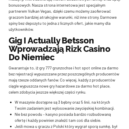
bonusowych. Nasza strona internetowa jest specjalnym
partnerem Vulkan Vegas, dzięki czemu możemy zaoferować
graczom bardziej atrakcyjne warunki, niż inne strony. Darmowe
spiny bez depozytu to jedna z licznych ofert, jakie mamy dla
użytkowników.
Gig I Actually Betsson
Wprowadzają Rizk Casino
Do Niemiec
Gwarantuje to, iż gry 777 grunzochse i hot spot online za darmo
bez rejestracji wypuszczane przez poszczególnych producentów
mają rzesze oddanych fanów. Co więcej, każdy z producentów
ciągle wypuszcza nowe gry hazardowe za darmo hot place,
celem zdobycia jeszcze większej części rynku.
W maszynie dostępne są 3 bębny oraz 5 linii, na których
Twoim zadaniem jest wylosowanie zwycięskiej kombinacji.
Nie bez powodu – kasyno posiada bardzo rozbudowaną
ofertę i każdy powinien znaleźć tam coś dla siebie.
Jeśli mowa u graczu z Polski który wygrał sporą sumkę, był