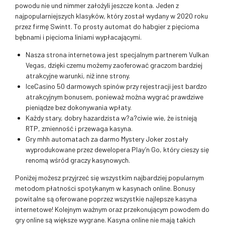
powodu nie und nimmer założyli jeszcze konta. Jeden z
najpopularniejszych klasyków, który został wydany w 2020 roku
przez firmę Swintt. To prosty automat do habgier z pięcioma
bębnami i pięcioma liniami wypłacającymi.
Nasza strona internetowa jest specjalnym partnerem Vulkan
Vegas, dzięki czemu możemy zaoferować graczom bardziej
atrakcyjne warunki, niż inne strony.
IceCasino 50 darmowych spinów przy rejestracji jest bardzo
atrakcyjnym bonusem, ponieważ można wygrać prawdziwe
pieniądze bez dokonywania wpłaty.
Każdy stary, dobry hazardzista w?a?ciwie wie, że istnieją
RTP, zmienność i przewaga kasyna.
Gry mhh automatach za darmo Mystery Joker zostały
wyprodukowane przez dewelopera Play’n Go, który cieszy się
renomą wśród graczy kasynowych.
Poniżej możesz przyjrzeć się wszystkim najbardziej popularnym
metodom płatności spotykanym w kasynach online. Bonusy
powitalne są oferowane poprzez wszystkie najlepsze kasyna
internetowe! Kolejnym ważnym oraz przekonującym powodem do
gry online są większe wygrane. Kasyna online nie mają takich