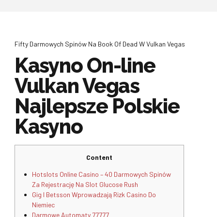
Fifty Darmowych Spinów Na Book Of Dead W Vulkan Vegas
Kasyno On-line
Vulkan Vegas ️
Najlepsze Polskie
Kasyno
Content
Hotslots Online Casino – 40 Darmowych Spinów
Za Rejestrację Na Slot Glucose Rush
Gig I Betsson Wprowadzają Rizk Casino Do
Niemiec
Darmowe Automaty 77777