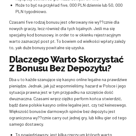
Może to być na przykład five, 000 PLN dziennie lub 50, 000
PLN tygodniowo.
Czasami five rodzaj bonusu jest oferowany nie wy??cznie dla
nowych graczy, lecz również dla tych lojalnych. Jeśli ma się
specjalny kod bonusowy, in order to w okienku rejestracyjnym
warto zaznaczyć post pt. To bowiem od wielkości wpłaty zależy
to, yak duże bonusy powitalne się uzyska.
Dlaczego Warto Skorzystać
Z Bonusu Bez Depozytu?
Dba u to każde szanujące się kasyno online legalne na prawdziwe
pieniądze. Jednak, jak już wspomnieliśmy, hazard w Polsce i jego
sytuacja prawna jest w tym przypadku na szczęście dość
dwuznaczna. Czasami wręcz ciężko perform końca stwierdzić,
bądź dane polskie kasyno online legalne jest, czy też keineswegs.
Większość bonusów darmowych spinów bez depozytu jest
ograniczona wy??cznie carry out jednej gry, lub kilku gier od tego
samego dostawcy.
To powiedziawszy, jest kilka rzeczy um których warto