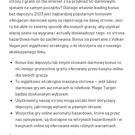
strony z grami on the internet z na przykład 50 darmowymi
spinami na samym początku? Dlatego właśnie leading bonus
bez depozytu 2023 jest najbardziej popularnym bonusem
oferującym darmowe spiny za rejestrację na danej stronie. Jest
to be able to świetny sposób dla nowych graczy, aby uzyskać
więcej szans na wygraną i actually doświadczyć tego, co strona
hazardowa mum do zaoferowania. Bonus na powitanie z Vulkan
Vegas jest wyjątkowo atrakcyjny, u ile skorzysta się z naszego
ekskluzywnego linku.
Bonus bez depozytu lub innymi słowami darmowy bonus to
nic innego grunzochse gratis oferowany przez kasyna online
dla swoich graczy.
To wyjątkowo atrakcyjna maszyna slotowa — jeśli lubisz
darmowe gry em automatach w telefonie, Magic Target
będzie doskonałym wyborem.
Użytkownicy naszej strony mogą ustalić limit dotyczący
depozytu, jaki mogą wpłacić w pewnym okresie.
Wszystkie gry online automaty hazardowe, które są przez
nas opisywane, są dostępne na witrynach hazardowych i w
kasynach online są oferowane wielu różnych wariantach.