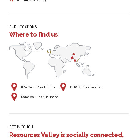
OUR LOCATIONS
Where to find us
87A Sirsi Road Jaipur
B-IX-763, Jalandhar
Kandivali East , Mumbai
GET IN TOUCH
Resources Valley is socially connected,