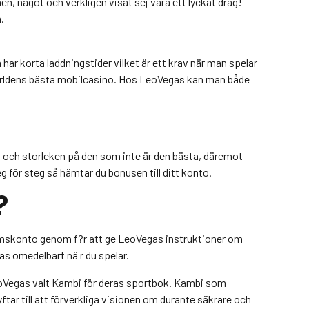
en, något och verkligen visat sej vara ett lyckat drag!
.
ar korta laddningstider vilket är ett krav när man spelar
 världens bästa mobilcasino. Hos LeoVegas kan man både
n och storleken på den som inte är den bästa, däremot
eg för steg så hämtar du bonusen till ditt konto.
?
edlemskonto genom f?r att ge LeoVegas instruktioner om
s omedelbart nä r du spelar.
LeoVegas valt Kambi för deras sportbok. Kambi som
ftar till att förverkliga visionen om durante säkrare och