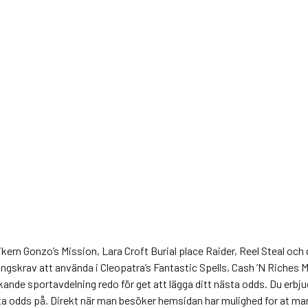
ern Gonzo’s Mission, Lara Croft Burial place Raider, Reel Steal och 
ingskrav att använda i Cleopatra’s Fantastic Spells, Cash ’N Riches
nde sportavdelning redo för get att lägga ditt nästa odds. Du erbju
ästa odds på. Direkt när man besöker hemsidan har mulighed for at man