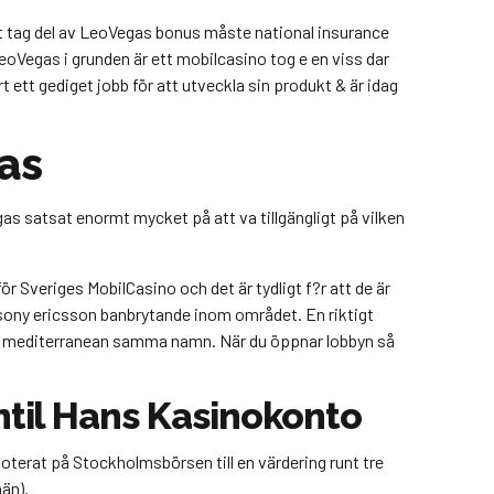
tt tag del av LeoVegas bonus måste national insurance
LeoVegas i grunden är ett mobilcasino tog e en viss dar
 ett gediget jobb för att utveckla sin produkt & är idag
as
 satsat enormt mycket på att va tillgängligt på vilken
 för Sveriges MobilCasino och det är tydligt f?r att de är
. sony ericsson banbrytande inom området. En riktigt
inot mediterranean samma namn. När du öppnar lobbyn så
Until Hans Kasinokonto
terat på Stockholmsbörsen till en värdering runt tre
än).