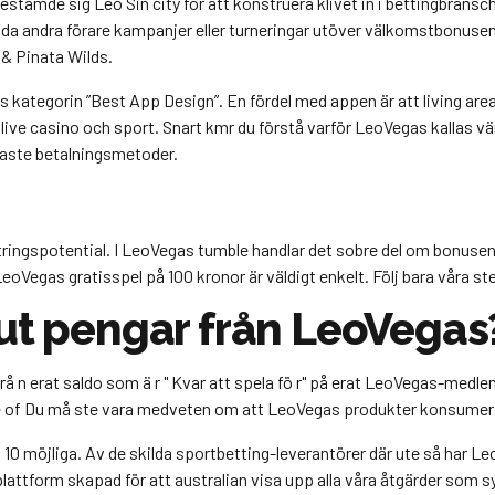
stämde sig Leo Sin city för att konstruera klivet in i bettingbransch
juda andra förare kampanjer eller turneringar utöver välkomstbonusen
 & Pinata Wilds.
ategorin ”Best App Design”. En fördel med appen är att living area h
 live casino och sport. Snart kmr du förstå varför LeoVegas kallas
raste betalningsmetoder.
ttringspotential. I LeoVegas tumble handlar det sobre del om bonuse
LeoVegas gratisspel på 100 kronor är väldigt enkelt. Följ bara våra st
 ut pengar från LeoVegas
kr frå n erat saldo som ä r " Kvar att spela fö r" på erat LeoVegas-m
le of Du må ste vara medveten om att LeoVegas produkter konsumera
 10 möjliga. Av de skilda sportbetting-leverantörer där ute så har 
lattform skapad för att australian visa upp alla våra åtgärder som sy