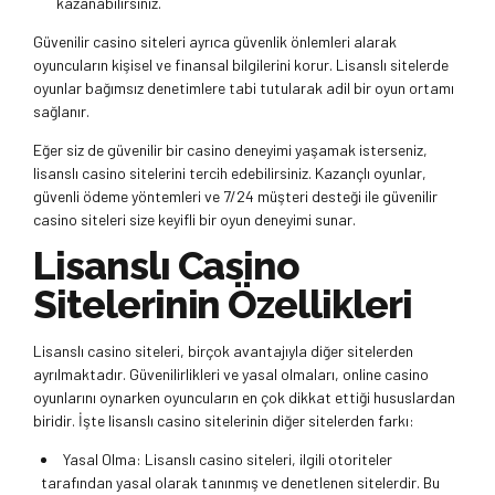
kazanabilirsiniz.
Güvenilir casino siteleri ayrıca güvenlik önlemleri alarak
oyuncuların kişisel ve finansal bilgilerini korur. Lisanslı sitelerde
oyunlar bağımsız denetimlere tabi tutularak adil bir oyun ortamı
sağlanır.
Eğer siz de güvenilir bir casino deneyimi yaşamak isterseniz,
lisanslı casino sitelerini tercih edebilirsiniz. Kazançlı oyunlar,
güvenli ödeme yöntemleri ve 7/24 müşteri desteği ile güvenilir
casino siteleri size keyifli bir oyun deneyimi sunar.
Lisanslı Casino
Sitelerinin Özellikleri
Lisanslı casino siteleri, birçok avantajıyla diğer sitelerden
ayrılmaktadır. Güvenilirlikleri ve yasal olmaları, online casino
oyunlarını oynarken oyuncuların en çok dikkat ettiği hususlardan
biridir. İşte lisanslı casino sitelerinin diğer sitelerden farkı:
Yasal Olma: Lisanslı casino siteleri, ilgili otoriteler
tarafından yasal olarak tanınmış ve denetlenen sitelerdir. Bu