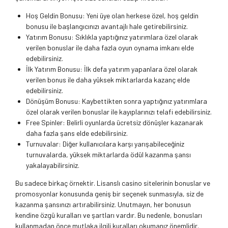
Hoş Geldin Bonusu: Yeni üye olan herkese özel, hoş geldin
bonusu ile başlangıcınızı avantajlı hale getirebilirsiniz.
Yatırım Bonusu: Sıklıkla yaptığınız yatırımlara özel olarak
verilen bonuslar ile daha fazla oyun oynama imkanı elde
edebilirsiniz.
İlk Yatırım Bonusu: İlk defa yatırım yapanlara özel olarak
verilen bonus ile daha yüksek miktarlarda kazanç elde
edebilirsiniz.
Dönüşüm Bonusu: Kaybettikten sonra yaptığınız yatırımlara
özel olarak verilen bonuslar ile kayıplarınızı telafi edebilirsiniz.
Free Spinler: Belirli oyunlarda ücretsiz dönüşler kazanarak
daha fazla şans elde edebilirsiniz.
Turnuvalar: Diğer kullanıcılara karşı yarışabileceğiniz
turnuvalarda, yüksek miktarlarda ödül kazanma şansı
yakalayabilirsiniz.
Bu sadece birkaç örnektir. Lisanslı casino sitelerinin bonuslar ve
promosyonlar konusunda geniş bir seçenek sunmasıyla, siz de
kazanma şansınızı artırabilirsiniz. Unutmayın, her bonusun
kendine özgü kuralları ve şartları vardır. Bu nedenle, bonusları
kullanmadan önce mutlaka ilgili kuralları okumanız önemlidir.