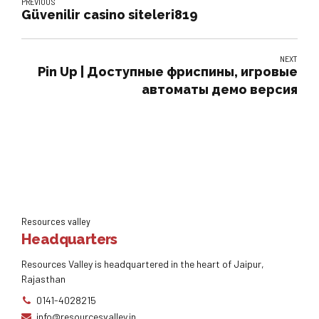
PREVIOUS
Güvenilir casino siteleri819
NEXT
Pin Up | Доступные фриспины, игровые
автоматы демо версия
Resources valley
Headquarters
Resources Valley is headquartered in the heart of Jaipur,
Rajasthan
0141-4028215
info@resourcesvalley.in