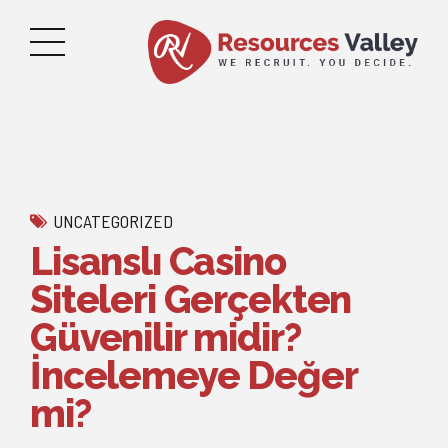
UNCATEGORIZED
Lisanslı Casino
Siteleri Gerçekten
Güvenilir midir?
İncelemeye Değer
mi?