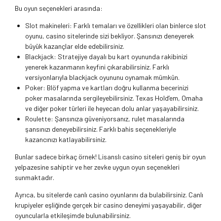
Bu oyun seçenekleri arasında:
Slot makineleri: Farklı temaları ve özellikleri olan binlerce slot
oyunu, casino sitelerinde sizi bekliyor. Şansınızı deneyerek
büyük kazançlar elde edebilirsiniz.
Blackjack: Stratejiye dayalı bu kart oyununda rakibinizi
yenerek kazanmanın keyfini çıkarabilirsiniz. Farklı
versiyonlarıyla blackjack oyununu oynamak mümkün.
Poker: Blöf yapma ve kartları doğru kullanma becerinizi
poker masalarında sergileyebilirsiniz. Texas Hold’em, Omaha
ve diğer poker türleri ile heyecan dolu anlar yaşayabilirsiniz.
Roulette: Şansınıza güveniyorsanız, rulet masalarında
şansınızı deneyebilirsiniz. Farklı bahis seçenekleriyle
kazancınızı katlayabilirsiniz.
Bunlar sadece birkaç örnek! Lisanslı casino siteleri geniş bir oyun
yelpazesine sahiptir ve her zevke uygun oyun seçenekleri
sunmaktadır.
Ayrıca, bu sitelerde canlı casino oyunlarını da bulabilirsiniz. Canlı
krupiyeler eşliğinde gerçek bir casino deneyimi yaşayabilir, diğer
oyuncularla etkileşimde bulunabilirsiniz.