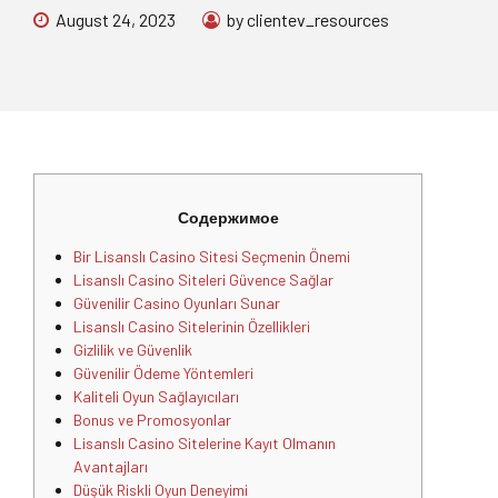
August 24, 2023
by clientev_resources
Содержимое
Bir Lisanslı Casino Sitesi Seçmenin Önemi
Lisanslı Casino Siteleri Güvence Sağlar
Güvenilir Casino Oyunları Sunar
Lisanslı Casino Sitelerinin Özellikleri
Gizlilik ve Güvenlik
Güvenilir Ödeme Yöntemleri
Kaliteli Oyun Sağlayıcıları
Bonus ve Promosyonlar
Lisanslı Casino Sitelerine Kayıt Olmanın
Avantajları
Düşük Riskli Oyun Deneyimi