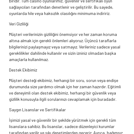
biridir. Tüm casino oyunlarımız, güvenilir ve sertifikalı oyun
sağlayıcıları tarafından denetlenir ve geliştirilir. Bu sayede,
oyunlarda hile veya haksızlık olasılığını minimuma indiririz.
Veri Gizliliği
Müşteri verilerinizin gizliliğini önemsiyor ve her zaman koruma
altına almak için gerekli önlemleri alıyoruz. Üçüncü taraflarla
bilgilerinizi paylaşmayız veya satmayız. Verileriniz sadece yasal
gereklilikler dahilinde kullanılır ve sizin izniniz olmadan başka
amaçlarla kullanılmaz.
Destek Ekibimiz
Müşteri desteği ekibimiz, herhangi bir soru, sorun veya endişe
durumunda size yardımcı olmak için her zaman hazırdır. Eğitimli
ve deneyimli olan destek ekibimiz, herhangi bir güvenlik veya
gizlilik konusuyla ilgili sorularınızı cevaplamak için buradadır.
Saygın Lisanslar ve Sertifikalar
İşimizi yasal ve güvenilir bir şekilde yürütmek için gerekli tüm
lisanslara sahibiz. Bu lisanslar, sadece düzenleyici kurumlar
tarafından verilir ve sıkı denetimlerden geçeriz. Ayrıca, bağımsız