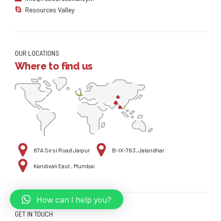
Resources Valley
OUR LOCATIONS
Where to find us
87A Sirsi Road Jaipur
B-IX-763, Jalandhar
Kandivali East , Mumbai
How can I help you?
GET IN TOUCH