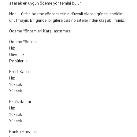
atarak en uygun ödeme yöntemini bulun.
Not: Lütfen ödeme yöntemlerinin düzenli olarak güncellendiğini
unutmayın. En güncel bilgilere casino sitelerinden ulaşabilirsiniz.
Ödeme Yöntemleri Karşılaştırması
Ödeme Yöntemi
Hız
Güvenlik
Popülerlik
Kredi Kartı
Hızlı
Yüksek
Yüksek
E-cüzdanlar
Hızlı
Yüksek
Yüksek
Banka Havalesi