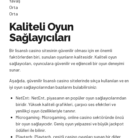
Yavaş
Orta
Orta
Kaliteli Oyun
Sağlayıcıları
Bir lisanslı casino sitesinin güvenilir olması için en önemli
faktörlerden biri, sunulan oyunların kalitesidir. Kaliteli oyun
sağlayıcıları, oyunculara güvenilir ve eğlenceli bir oyun deneyimi
sunar.
Aşağıda, güvenilir lisanslı casino sitelerinde sıkça kullanılan ve en
iyi oyun sağlayıcılarından bazılarını bulabilirsiniz:
NetEnt: NetEnt, piyasanın en popüler oyun sağlayıcılarından
biridir. Yüksek kaliteli grafikleri, çarpıcı ses efektleri ve
yenilikçi oyun özellikleriyle tanınır.
Microgaming: Microgaming, online casino sektöründe öncü
bir oyun sağlayıcıdır. Geniş oyun yelpazesi ve büyük jackpot
ödülleri ile bilinir.
Playtech: Playtech, çeşitli casino oyunları sunan bir diğer