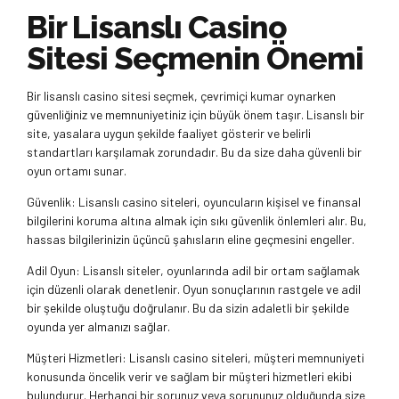
Bir Lisanslı Casino
Sitesi Seçmenin Önemi
Bir lisanslı casino sitesi seçmek, çevrimiçi kumar oynarken
güvenliğiniz ve memnuniyetiniz için büyük önem taşır. Lisanslı bir
site, yasalara uygun şekilde faaliyet gösterir ve belirli
standartları karşılamak zorundadır. Bu da size daha güvenli bir
oyun ortamı sunar.
Güvenlik: Lisanslı casino siteleri, oyuncuların kişisel ve finansal
bilgilerini koruma altına almak için sıkı güvenlik önlemleri alır. Bu,
hassas bilgilerinizin üçüncü şahısların eline geçmesini engeller.
Adil Oyun: Lisanslı siteler, oyunlarında adil bir ortam sağlamak
için düzenli olarak denetlenir. Oyun sonuçlarının rastgele ve adil
bir şekilde oluştuğu doğrulanır. Bu da sizin adaletli bir şekilde
oyunda yer almanızı sağlar.
Müşteri Hizmetleri: Lisanslı casino siteleri, müşteri memnuniyeti
konusunda öncelik verir ve sağlam bir müşteri hizmetleri ekibi
bulundurur. Herhangi bir sorunuz veya sorununuz olduğunda size