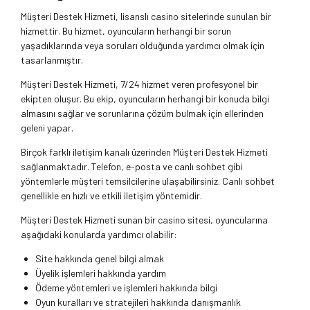
Müşteri Destek Hizmeti, lisanslı casino sitelerinde sunulan bir
hizmettir. Bu hizmet, oyuncuların herhangi bir sorun
yaşadıklarında veya soruları olduğunda yardımcı olmak için
tasarlanmıştır.
Müşteri Destek Hizmeti, 7/24 hizmet veren profesyonel bir
ekipten oluşur. Bu ekip, oyuncuların herhangi bir konuda bilgi
almasını sağlar ve sorunlarına çözüm bulmak için ellerinden
geleni yapar.
Birçok farklı iletişim kanalı üzerinden Müşteri Destek Hizmeti
sağlanmaktadır. Telefon, e-posta ve canlı sohbet gibi
yöntemlerle müşteri temsilcilerine ulaşabilirsiniz. Canlı sohbet
genellikle en hızlı ve etkili iletişim yöntemidir.
Müşteri Destek Hizmeti sunan bir casino sitesi, oyuncularına
aşağıdaki konularda yardımcı olabilir:
Site hakkında genel bilgi almak
Üyelik işlemleri hakkında yardım
Ödeme yöntemleri ve işlemleri hakkında bilgi
Oyun kuralları ve stratejileri hakkında danışmanlık