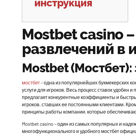
инструкция
Mostbet casino 
развлечений в 
Mostbet (Мостбет): 
мостбет
– одна из популярнейших букмекерских ко
услуги для игроков. Весь процесс ставок удобен и
предлагает конкурентные коэффициенты и быстр
игроков, ставших ее постоянными клиентами. Кром
принципы работы компании, которые обеспечивают
Mostbet casino – один из самых популярных и над
многофункционального и удобного мостбет официа