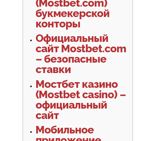
(Mostbet.com)
букмекерской
конторы
Официальный
сайт Mostbet.com
– безопасные
ставки
Мостбет казино
(Mostbet casino) –
официальный
сайт
Мобильное
приложение