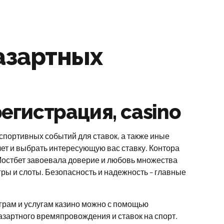
 азартных
регистрация, casino
спортивных событий для ставок, а также иные
счет и выбрать интересующую вас ставку. Контора
остбет завоевала доверие и любовь множества
ры и слоты. Безопасность и надежность – главные
играм и услугам казино можно с помощью
зартного времяпровождения и ставок на спорт.