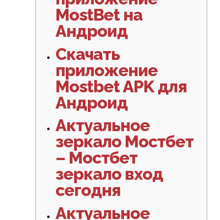
MostBet на
Андроид
Скачать
приложение
Mostbet APK для
Андроид
Актуальное
зеркало Мостбет
– Мостбет
зеркало вход
сегодня
Актуальное