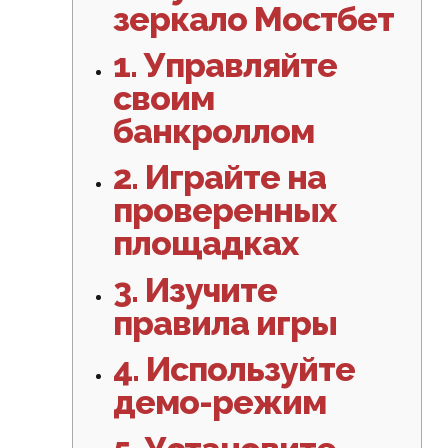
зеркало Мостбет
1. Управляйте
своим
банкроллом
2. Играйте на
проверенных
площадках
3. Изучите
правила игры
4. Используйте
демо-режим