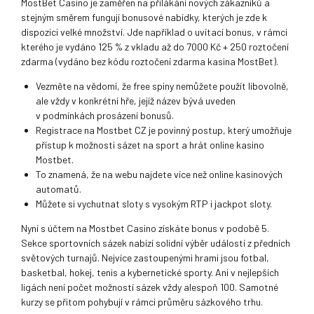
MostBet Casino je zaměřen na přilákání nových zákazníků a
stejným směrem fungují bonusové nabídky, kterých je zde k
dispozici velké množství. Jde například o uvítací bonus, v rámci
kterého je vydáno 125 % z vkladu až do 7000 Kč + 250 roztočení
zdarma (vydáno bez kódu roztočení zdarma kasina MostBet).
Vezměte na vědomí, že free spiny nemůžete použít libovolně,
ale vždy v konkrétní hře, jejíž název bývá uveden
v podmínkách prosázení bonusů.
Registrace na Mostbet CZ je povinný postup, který umožňuje
přístup k možnosti sázet na sport a hrát online kasino
Mostbet.
To znamená, že na webu najdete více než online kasinových
automatů.
Můžete si vychutnat sloty s vysokým RTP i jackpot sloty.
Nyní s účtem na Mostbet Casino získáte bonus v podobě 5.
Sekce sportovních sázek nabízí solidní výběr událostí z předních
světových turnajů. Nejvíce zastoupenými hrami jsou fotbal,
basketbal, hokej, tenis a kybernetické sporty. Ani v nejlepších
ligách není počet možností sázek vždy alespoň 100. Samotné
kurzy se přitom pohybují v rámci průměru sázkového trhu.