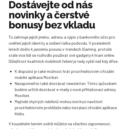
Dostávejte od nás
novinky a čerstvé
bonusy bez vkladu
To zahrnuje jejich jméno, adresu a výpis z bankovního účtu pro
ověření jejich identity a snížení rizika podvodu. V posledních
letech došlo k jasnému posunu v trendech iGaming, protože
stále více lidí se rozhodlo používat své gadgety k hraní online.
Důležitost kvalitních mobilních řešení je tedy vyšší než kdy dříve.
K dispozici je také možnost hrát prostřednictvím oficiální
mobilní aplikace Mostbet.
Nezapomeňte také dostávat newsletter; Tímto způsobem
budete určitě dostávat e-maily z nové přihlašovací adresy
Mostbet.
Majitelé chytrých telefonů mohou instituci navštívit
prostřednictvím prohlížeče nebo instalací oficiální aplikace
klubu.
V kouzelném herním světě můžete na všechno zapomenout,