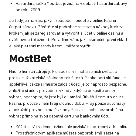
Hazardní značka Mostbet je známá v oblasti hazardní zábavy
od roku 2009.
Je tedy jen na vás, jakým způsobem budete v online kasinu
čerpat zábavu. Přečtěte si podrobné recenze a návody krok za
krokem jak se zaregistrovat a vytvořit si účet v online casinu a
ověřit svou totožnost. Poradíme vám, jak uskutečnit první vklad
a jaké platební metody k tomu můžete využít.
MostBet
Mnoho herních zdrojů je k dispozici v mnoha zemích světa, a
proto je uživatelská základna tak široká. Mnoho portálů funguje
spolehlivě, takže si musíte založit účet; je to naprosto bezpečné.
Založíte si účet, provedete vklad a když se pokusíte peníze
vybrat, pochopíte, že jste byli oklamáni. Důvěřuji tomuto online
kasinu, protože v něm hraji dlouhou dobu. Hraji pouze automaty
a pokaždé provádím malé vklady. Peníze si mohu bez problému
vybrat přímo na svou debetní kartu na bankovním účtu.
Můžete hrát v demo režimu, ale nezískáte potřebný adrenalin.
Prostřednictvím aplikace můžete bez problémů sázet na