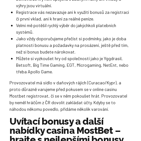
výhry jsou virtuální.
Registrace vás nezavazuje ani k využití bonusů za registraci
či první vklad, ani k hraní za reálné peníze.
Velmi mě potěšil rychlý výběr do jakýchkoli platebních
systémů.
Jako vždy doporučujeme přečíst si podmínky, jako je doba
platnosti bonusu a požadavky na prosázení, ještě před tím,
než si bonus budete nárokovat.
Můžete si vyzkoušet hry od společností jako je Yggdrasil,
Betsoft, Big Time Gaming, EGT, Microgaming, NetEnt, nebo
třeba Apollo Game.
Provozovatel má sídlo v daňových rájích (Curacao/Kypr), a
proto důrazně varujeme před pokusem se v online casinu
Mostbet registrovat, či se v něm pokoušet hrát. Provozovatel
by neměl hráčům z ČR dovolit zakládat účty. Kdyby se to
náhodou někomu povedlo, přidáme několik varování.
Uvítací bonusy a další
nabídky casina MostBet –
hrajte s nejlepšími bonusy