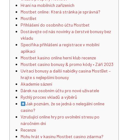
Hraní na mobilních zařízeních
Mostbet online: Která stránka je správná?
MostBet
Přihlášení do osobního účtu Mostbet
Dostávejte od nás novinky a čerstvé bonusy bez
vkladu
Specifika přihlášení a registrace v mobilní
aplikaci
Mostbet kasino online herní klub recenze
Mostbet casino bonusy & promo kódy • Září 2023
Uvítací bonusy a další nabídky casina MostBet –
hrajte s nejlepšími bonusy
Akademie sázení
Dárek na osobním účtu pro nové uživatele
Rychlý proces vkladů a výběrů
Jak poznám, že se jedná o nelegální online
casino?
Vzrušující online hry pro uvolnění stresu po
náročném dni
Recenze
Mohu hrát v kasinu Mostbet casino zdarma?