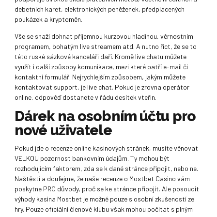
debetních karet, elektronických peněženek, předplacených
poukázek a kryptoměn.
Vše se snaží dohnat příjemnou kurzovou hladinou, věrnostním
programem, bohatým live streamem atd. A nutno říct, že se to
této ruské sázkové kanceláři daří. Kromě live chatu můžete
využít i další způsoby komunikace, mezi které patří e-mail či
kontaktní formulář. Nejrychlejším způsobem, jakým můžete
kontaktovat support, je live chat. Pokud je zrovna operátor
online, odpověď dostanete v řádu desítek vteřin.
Dárek na osobním účtu pro
nové uživatele
Pokud jde o recenze online kasinových stránek, musíte věnovat
VELKOU pozornost bankovním údajům. Ty mohou být
rozhodujícím faktorem, zda se k dané stránce připojit, nebo ne.
Naštěstí a doufejme, že naše recenze o Mostbet Casino vám
poskytne PRO důvody, proč se ke stránce připojit. Ale posoudit
výhody kasina Mostbet je možné pouze s osobní zkušeností ze
hry. Pouze oficiální členové klubu však mohou počítat s plným