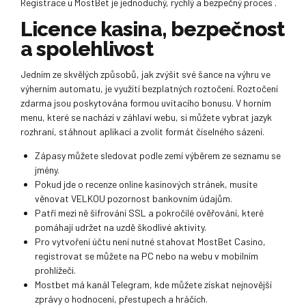
Registrace u MostBet je jednoduchý, rychlý a bezpečný proces .
Licence kasina, bezpečnost
a spolehlivost
Jedním ze skvělých způsobů, jak zvýšit své šance na výhru ve
výherním automatu, je využití bezplatných roztočení. Roztočení
zdarma jsou poskytována formou uvítacího bonusu. V horním
menu, které se nachází v záhlaví webu, si můžete vybrat jazyk
rozhraní, stáhnout aplikaci a zvolit formát číselného sázení.
Zápasy můžete sledovat podle zemí výběrem ze seznamu se
jmény.
Pokud jde o recenze online kasinových stránek, musíte
věnovat VELKOU pozornost bankovním údajům.
Patří mezi ně šifrování SSL a pokročilé ověřování, které
pomáhají udržet na uzdě škodlivé aktivity.
Pro vytvoření účtu není nutné stahovat MostBet Casino,
registrovat se můžete na PC nebo na webu v mobilním
prohlížeči.
Mostbet má kanál Telegram, kde můžete získat nejnovější
zprávy o hodnocení, přestupech a hráčích.