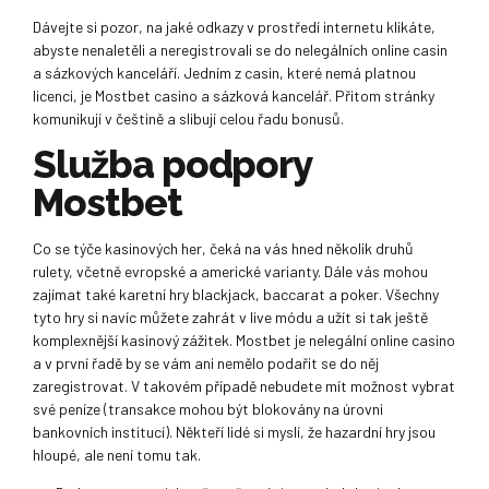
Dávejte si pozor, na jaké odkazy v prostředí internetu klikáte,
abyste nenaletěli a neregistrovali se do nelegálních online casin
a sázkových kanceláří. Jedním z casin, které nemá platnou
licenci, je Mostbet casino a sázková kancelář. Přitom stránky
komunikují v češtině a slibují celou řadu bonusů.
Služba podpory
Mostbet
Co se týče kasinových her, čeká na vás hned několik druhů
rulety, včetně evropské a americké varianty. Dále vás mohou
zajímat také karetní hry blackjack, baccarat a poker. Všechny
tyto hry si navíc můžete zahrát v live módu a užít si tak ještě
komplexnější kasinový zážitek. Mostbet je nelegální online casino
a v první řadě by se vám ani nemělo podařit se do něj
zaregistrovat. V takovém případě nebudete mít možnost vybrat
své peníze (transakce mohou být blokovány na úrovni
bankovních institucí). Někteří lidé si myslí, že hazardní hry jsou
hloupé, ale není tomu tak.