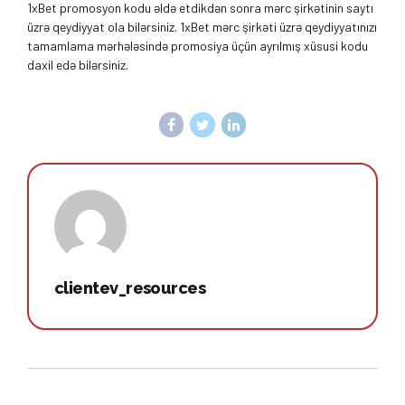
1xBet promosyon kodu əldə etdikdən sonra mərc şirkətinin saytı
üzrə qeydiyyat ola bilərsiniz. 1xBet mərc şirkəti üzrə qeydiyyatınızı
tamamlama mərhələsində promosiya üçün ayrılmış xüsusi kodu
daxil edə bilərsiniz.
clientev_resources