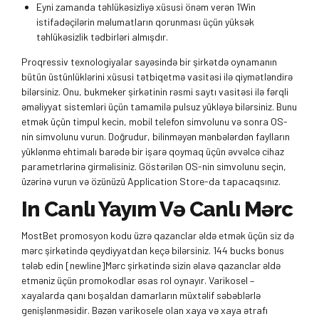
Eyni zamanda təhlükəsizliyə xüsusi önəm verən 1Win
istifadəçilərin məlumatların qorunması üçün yüksək
təhlükəsizlik tədbirləri almışdır.
Proqressiv texnologiyalar sayəsində bir şirkətdə oynamanın
bütün üstünlüklərini xüsusi tətbiqetmə vasitəsi ilə qiymətləndirə
bilərsiniz. Onu, bukmeker şirkətinin rəsmi saytı vasitəsi ilə fərqli
əməliyyat sistemləri üçün tamamilə pulsuz yükləyə bilərsiniz. Bunu
etmək üçün timpul kecin, mobil telefon simvolunu və sonra OS-
nin simvolunu vurun. Doğrudur, bilinməyən mənbələrdən faylların
yüklənmə ehtimalı barədə bir işarə qoymaq üçün əvvəlcə cihaz
parametrlərinə girməlisiniz. Göstərilən OS-nin simvolunu seçin,
üzərinə vurun və özünüzü Application Store-da tapacaqsınız.
In Canlı Yayım Və Canlı Mərc
MostBet promosyon kodu üzrə qazanclar əldə etmək üçün siz də
mərc şirkətində qeydiyyatdan keçə bilərsiniz. 144 bucks bonus
tələb edin [newline]Mərc şirkətində sizin əlavə qazanclar əldə
etməniz üçün promokodlar əsas rol oynayır. Varikosel –
xayalarda qanı boşaldan damarların müxtəlif səbəblərlə
genişlənməsidir. Bəzən varikosele olan xaya və xaya ətrafı