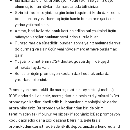
Elə hallarda olur ki, promosyon kodu təklifi ilə yalnız qeyd
olunmuş idman növlərində mərclər edə bilirsinizə.
Sizin istifadə etdiyiniz bu gün üçün təqdimat kodu daxil edib,
bonuslardan yararlanmaq üçün həmin bonusların şərtlərini
yerinə yetirməlisiniz.
Amma, bəzi hallarda bank kartına edilən pul çəkimləri üçün
müəyyən vergilər bankınız tərəfindən tutula bilər.
Quraşdırma da sürətlidir, bundan sonra yalnız məlumatlarınızı
doldurmaq və sizin üçün yeni növdə mərc etməyə başlamaq
qalır.
Müştəri xidmətlərinin 7/24 dəstək göstərdiyini də qeyd
etməkdə fayda var.
Bonuslar üçün promosyon kodları daxil edərək onlardan
yararlana bilərsiniz.
Promosyon kodu təklifi ilə mərc şirkətinin təyin etdiyi məbləğ
100$ qədərdir. Lakin siz, mərc şirkətinin təyin etdiyi xüsusi 1xBet
promosyon kodları daxil edib bu bonusların məbləğini bir qədər
artıra bilərsiniz. Bu promosiya kodlarından biri də bizim
tərəfimizdən təklif olunur və siz təklif etdiyimiz 1xBet promosyon
kodu daxil edib daha çox qazana bilərsiniz. Belə ki siz,
promokodumuzu istifadə edərək ilk depozitinizdə a hundred and