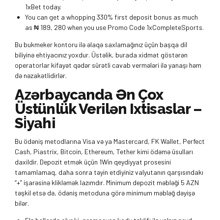
1xBet today.
You can get a whopping 330% first deposit bonus as much
as ₦ 189, 280 when you use Promo Code 1xCompleteSports.
Bu bukmeker kontoru ilə əlaqə saxlamağınız üçün başqa dil
biliyinə ehtiyacınız yoxdur. Üstəlik, burada xidmət göstərən
operatorlar kifayət qədər sürətli cavab vermələri ilə yanaşı həm
də nəzakətlidirlər.
Azərbaycanda Ən Çox
Üstünlük Verilən Ixtisaslar –
Si̇yahi
Bu ödəniş metodlarına Visa və ya Mastercard, FK Wallet, Perfect
Cash, Piastrix, Bitcoin, Ethereum, Tether kimi ödəmə üsulları
daxildir. Depozit etmək üçün 1Win qeydiyyat prosesini
tamamlamaq, daha sonra təyin etdiyiniz valyutanın qarşısındakı
“+” işarəsinə klikləmək lazımdır. Minimum depozit məbləği 5 AZN
təşkil etsə də, ödəniş metoduna görə minimum məbləğ dəyişə
bilər.