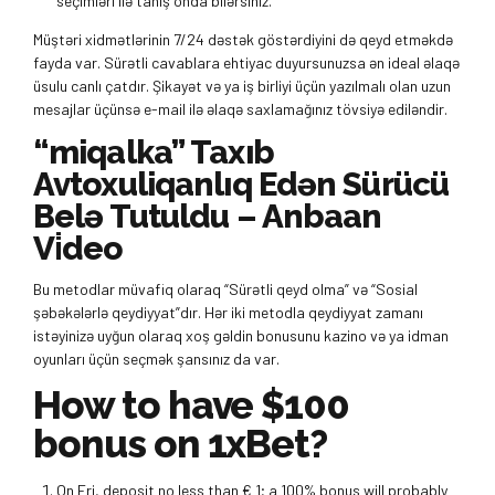
seçimləri ilə tanış onda bilərsiniz.
Müştəri xidmətlərinin 7/24 dəstək göstərdiyini də qeyd etməkdə
fayda var. Sürətli cavablara ehtiyac duyursunuzsa ən ideal əlaqə
üsulu canlı çatdır. Şikayət və ya iş birliyi üçün yazılmalı olan uzun
mesajlar üçünsə e-mail ilə əlaqə saxlamağınız tövsiyə ediləndir.
“miqalka” Taxıb
Avtoxuliqanlıq Edən Sürücü
Belə Tutuldu – Anbaan
Vi̇deo
Bu metodlar müvafiq olaraq “Sürətli qeyd olma” və “Sosial
şəbəkələrlə qeydiyyat”dır. Hər iki metodla qeydiyyat zamanı
istəyinizə uyğun olaraq xoş gəldin bonusunu kazino və ya idman
oyunları üçün seçmək şansınız da var.
How to have $100
bonus on 1xBet?
On Fri, deposit no less than € 1; a 100% bonus will probably