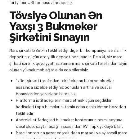
forty four USD bonusu alacaqsınız.
Tövsiyə Olunan Ən
Yaxşı 3 Bukmeker
Şirkətini Sınayın
Mərc şirkəti 1xBet-in təklif etdiyi digər bir kompaniya isə sizin ilk
depozitiniz üçün etdiyi ilk depozit bonusudur. Belə ki, siz mərc
şirkəti üzrə ilk qeydiyyatınız zamanı mərc şirkəti tərəfindən təyin
olunan yüksək məbləğlər əldə edə bilərsiniz.
1xBet şirkəti tərəfindən təklif olunan bu promokodlar
əsasında siz əldə etdiyiniz bonusları artıra və xüsusi
bonuslardan yararlana bilərsiniz.
Platforma istifadəçilərin mərc etmək üçün seçdikləri
hadisələri tapa bilmələrini təmin edən geniş idman bazarları
təklif edir.
Android istifadəçiləri bukmeker kontorunun rəsmi saytına
daxil olub, saytın aşağı hissəsindən 1Win apk yükləyə bilər.
Mərc kontoruna nəzər edərək daha maraqlı və əyləncəli mərc