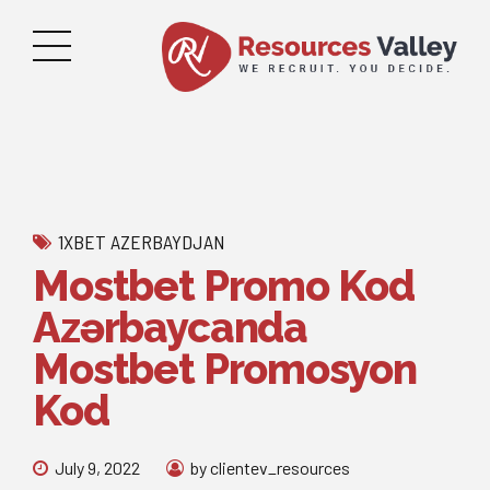
1XBET AZERBAYDJAN
Mostbet Promo Kod
Azərbaycanda
Mostbet Promosyon
Kod
July 9, 2022
by clientev_resources