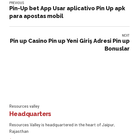
PREVIOUS
Pin-Up bet App Usar aplicativo Pin Up apk
para apostas mobil
NEXT
Pin up Casino Pin up Yeni Giriş Adresi Pin up
Bonuslar
Resources valley
Headquarters
Resources Valley is headquartered in the heart of Jaipur,
Rajasthan