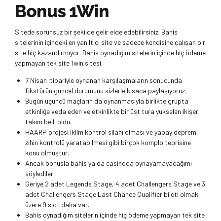
Bonus 1Win
Sitede sorunsuz bir şekilde gelir elde edebilirsiniz. Bahis
sitelerinin içindeki en yanıltıcı site ve sadece kendisine çalışan bir
site hiç kazandırmıyor. Bahis oynadığım sitelerin içinde hiç ödeme
yapmayan tek site 1win sitesi.
7 Nisan itibariyle oynanan karşılaşmaların sonucunda
fikstürün güncel durumunu sizlerle kısaca paylaşıyoruz.
Bugün üçüncü maçların da oynanmasıyla birlikte grupta
etkinliğe veda eden ve etkinlikte bir üst tura yükselen ikişer
takım belli oldu.
HAARP projesi iklim kontrol silahı olması ve yapay deprem,
zihin kontrolü yaratabilmesi gibi birçok komplo teorisine
konu olmuştur.
Ancak bonusla bahis ya da casinoda oynayamayacağımı
söylediler.
Geriye 2 adet Legends Stage, 4 adet Challengers Stage ve 3
adet Challengers Stage Last Chance Qualifier bileti olmak
üzere 9 slot daha var.
Bahis oynadığım sitelerin içinde hiç ödeme yapmayan tek site