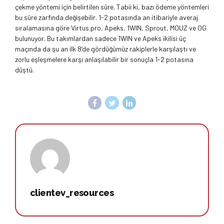
çekme yöntemi için belirtilen süre. Tabii ki, bazı ödeme yöntemleri
bu süre zarfında değişebilir. 1-2 potasında an itibariyle averaj
sıralamasına göre Virtus.pro, Apeks, 1WIN, Sprout, MOUZ ve OG
bulunuyor. Bu takımlardan sadece 1WIN ve Apeks ikilisi üç
maçında da şu an ilk 8’de gördüğümüz rakiplerle karşılaştı ve
zorlu eşleşmelere karşı anlaşılabilir bir sonuçla 1-2 potasına
düştü.
clientev_resources