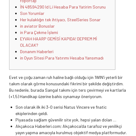
röportajı
İN 48594290 Id Li Hesaba Para Yatirim Sorunu
Son Yorumlar
Her kulaklığın tek ihtiyacı, SteelSeries Sonar
in aviator Bonuslar
in Para Çekme İşlemi
EYVAH HAARP GEMİSİ KAPIDA! DEPREM Mİ
OLACAK?
Donanım Haberleri
in Oyun Sitesi Para Yatırımı Hesaba Yansımadı
Evet ve çoğu zaman ruh haline bağlı olduğu için 1WIN’i yeterli bir
takım olarak görme konusundaki fikrimi bir şekilde değiştirdim.
Bu nedenle, burada Sangal takımı için ters çevirmeyi ve kartlarla
(+1,5) Handikap üzerine bahis oynamayı öneriyorum.
Son olarak ilk iki 3-0 serisi Natus Vincere ve fnatic
ekiplerinden geldi.
Piyasada sağlam güvenilir site yok, hepsi yalan dolan …
Akçakoca Haberleri.com; Akçakoca’da tarafsız ve yenilikçi
yayın yapma amacıyla kurulmuş objektif medya platformudur.