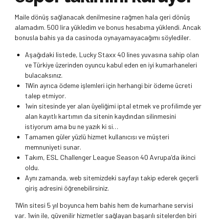
Maile dönüş sağlanacak denilmesine rağmen hala geri dönüş
alamadım. 500 lira yükledim ve bonus hesabıma yüklendi. Ancak
bonusla bahis ya da casinoda oynayamayacağımı söylediler.
Aşağıdaki listede, Lucky Staxx 40 lines yuvasına sahip olan
ve Türkiye üzerinden oyuncu kabul eden en iyi kumarhaneleri
bulacaksınız.
1Win ayrıca ödeme işlemleri için herhangi bir ödeme ücreti
talep etmiyor.
1win sitesinde yer alan üyeliğimi iptal etmek ve profilimde yer
alan kayıtlı kartımın da sitenin kaydından silinmesini
istiyorum ama bu ne yazık ki si…
Tamamen güler yüzlü hizmet kullanıcısı ve müşteri
memnuniyeti sunar.
Takım, ESL Challenger League Season 40 Avrupa’da ikinci
oldu.
Aynı zamanda, web sitemizdeki sayfayı takip ederek geçerli
giriş adresini öğrenebilirsiniz.
1Win sitesi 5 yıl boyunca hem bahis hem de kumarhane servisi
var. 1win ile, güvenilir hizmetler sağlayan başarılı sitelerden biri