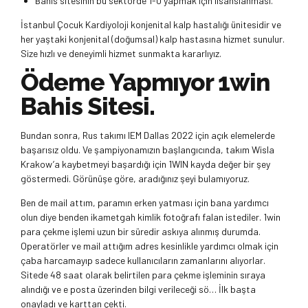
Bahis sitesinin bu sektörde 1-0 yapmak için lisanslanması.
İstanbul Çocuk Kardiyoloji konjenital kalp hastalığı ünitesidir ve
her yaştaki konjenital (doğumsal) kalp hastasına hizmet sunulur.
Size hızlı ve deneyimli hizmet sunmakta kararlıyız.
Ödeme Yapmıyor 1win
Bahis Sitesi.
Bundan sonra, Rus takımı IEM Dallas 2022 için açık elemelerde
başarısız oldu. Ve şampiyonamızın başlangıcında, takım Wisla
Krakow’a kaybetmeyi başardığı için 1WIN kayda değer bir şey
göstermedi. Görünüşe göre, aradığınız şeyi bulamıyoruz.
Ben de mail attım, paramın erken yatması için bana yardımcı
olun diye benden ikametgah kimlik fotoğrafı falan istediler. 1win
para çekme işlemi uzun bir süredir askıya alınmış durumda.
Operatörler ve mail attığım adres kesinlikle yardımcı olmak için
çaba harcamayıp sadece kullanıcıların zamanlarını alıyorlar.
Sitede 48 saat olarak belirtilen para çekme işleminin sıraya
alındığı ve e posta üzerinden bilgi verileceği sö… İlk başta
onayladı ve karttan çekti.