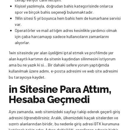
Kişisel yazılımıyla, doğrudan bahis kategorisinde onlarca
spor ve birçok bahis seçeneği bulunmaktadır.
1Win sitesi 5 yıl boyunca hem bahis hem de kumarhane servisi
var.
Operatörler ve mail attığım adres kesinlikle yardımcı olmak
için çaba harcamayıp sadece kullanıcıların zamanlarını
alıyorlar.
1win sitesinde yer alan üyeliğimi iptal etmek ve profilimde yer
alan kayıtlı kartımın da sitenin kaydından silinmesini istiyorum
ama bu ne yazık ki si… Bir dahaki sefere yorum yaptığımda
kullanılmak üzere adımı, e-posta adresimi ve web site adresimi
bu tarayıcıya kaydet.
in Sitesine Para Attım,
Hesaba Geçmedi
Aynı zamanda, web sitemizdeki sayfayı takip ederek geçerli giriş
adresini öğrenebilirsiniz. Aralık, ülkemizdeki kaçak sitelerden ve
sızıntı alanlarından biridir, bu nedenle giriş adresi BTK kurumuna
katılarak takip eder. Adres değişikliği, engellenen adresin hiçbir