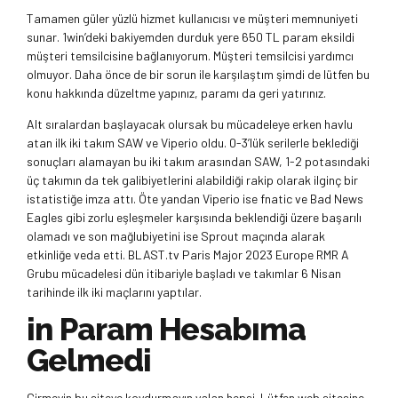
Tamamen güler yüzlü hizmet kullanıcısı ve müşteri memnuniyeti
sunar. 1win’deki bakiyemden durduk yere 650 TL param eksildi
müşteri temsilcisine bağlanıyorum. Müşteri temsilcisi yardımcı
olmuyor. Daha önce de bir sorun ile karşılaştım şimdi de lütfen bu
konu hakkında düzeltme yapınız, paramı da geri yatırınız.
Alt sıralardan başlayacak olursak bu mücadeleye erken havlu
atan ilk iki takım SAW ve Viperio oldu. 0-3’lük serilerle beklediği
sonuçları alamayan bu iki takım arasından SAW, 1-2 potasındaki
üç takımın da tek galibiyetlerini alabildiği rakip olarak ilginç bir
istatistiğe imza attı. Öte yandan Viperio ise fnatic ve Bad News
Eagles gibi zorlu eşleşmeler karşısında beklendiği üzere başarılı
olamadı ve son mağlubiyetini ise Sprout maçında alarak
etkinliğe veda etti. BLAST.tv Paris Major 2023 Europe RMR A
Grubu mücadelesi dün itibariyle başladı ve takımlar 6 Nisan
tarihinde ilk iki maçlarını yaptılar.
in Param Hesabıma
Gelmedi
Girmeyin bu siteye koydurmayın yalan hepsi. Lütfen web sitesine