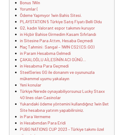
Bonus 1Win
Yorumlar (
Ödeme Yapmıyor 1win Bahis Sitesi.
PLAYSTATION 5 Türkiye Satış Fiyatı Belli Oldu
G2, kadın Valorant espor takımını kuruyor
in Hiçbir Bahise Girmedim Kasam Sıfırlandı
in Sitesine Para Attım, Hesaba Geçmedi
Maç Tahmini: Sangal – 1WIN CS2 (CS:GO)
in Param Hesabıma Gelmedi
ÇAKALOĞLU AİLESİNİN ACI GÜNÜ…
in Hesabıma Para Geçmedi
SteelSeries GG ile donanım ve oyununuzla
mükemmel uyumu yakalayın
Yeni konular
Türkiye Nerede oynayabiliyorsunuz Lucky Staxx
40 lines olan Casinolar
Yukarıdaki ödeme yöntemini kullandığınız 1win Bet
Site hesabına yatırım yapabilirsiniz.
in Para Vermeme
in Hesabımdan Para Eridi
PUBG NATIONS CUP 2023 – Türkiye takımı özel