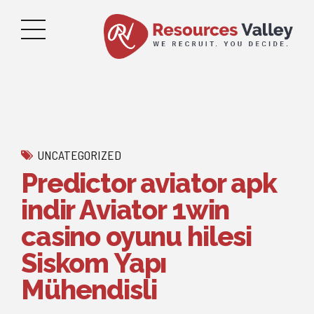
UNCATEGORIZED
Predictor aviator apk
indir Aviator 1win
casino oyunu hilesi
Siskom Yapı
Mühendisli