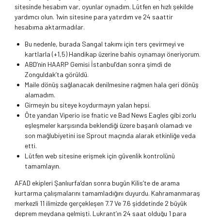
sitesinde hesabım var, oyunlar oynadım. Lütfen en hızlı şekilde
yardımcı olun. 1win sitesine para yatırdım ve 24 saattir
hesabıma aktarmadılar.
Bu nedenle, burada Sangal takımı için ters çevirmeyi ve
kartlarla (+1,5) Handikap üzerine bahis oynamayı öneriyorum.
ABD’nin HAARP Gemisi İstanbul’dan sonra şimdi de
Zonguldak’ta görüldü.
Maile dönüş sağlanacak denilmesine rağmen hala geri dönüş
alamadım.
Girmeyin bu siteye koydurmayın yalan hepsi.
Öte yandan Viperio ise fnatic ve Bad News Eagles gibi zorlu
eşleşmeler karşısında beklendiği üzere başarılı olamadı ve
son mağlubiyetini ise Sprout maçında alarak etkinliğe veda
etti.
Lütfen web sitesine erişmek için güvenlik kontrolünü
tamamlayın.
AFAD ekipleri Şanlıurfa’dan sonra bugün Kilis’te de arama
kurtarma çalışmalarını tamamladığını duyurdu. Kahramanmaraş
merkezli 11 ilimizde gerçekleşen 7.7 Ve 7.6 şiddetinde 2 büyük
deprem meydana gelmişti. Lukrant’ın 24 saat olduğu 1 para