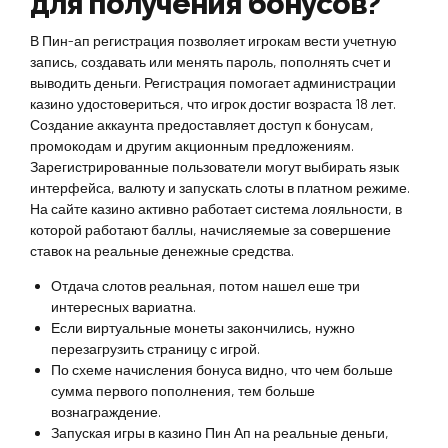
для получения бонусов?
В Пин-ап регистрация позволяет игрокам вести учетную
запись, создавать или менять пароль, пополнять счет и
выводить деньги. Регистрация помогает администрации
казино удостовериться, что игрок достиг возраста 18 лет.
Создание аккаунта предоставляет доступ к бонусам,
промокодам и другим акционным предложениям.
Зарегистрированные пользователи могут выбирать язык
интерфейса, валюту и запускать слоты в платном режиме.
На сайте казино активно работает система лояльности, в
которой работают баллы, начисляемые за совершение
ставок на реальные денежные средства.
Отдача слотов реальная, потом нашел еше три
интересных вариатна.
Если виртуальные монеты закончились, нужно
перезагрузить страницу с игрой.
По схеме начисления бонуса видно, что чем больше
сумма первого пополнения, тем больше
вознаграждение.
Запуская игры в казино Пин Ап на реальные деньги,