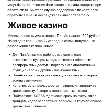
могут быть технические баги в ходе игры или задержки при
оплате счета. Быстрее служба поддержка отвечает, если
обратиться к ней в мессенджерах или по телефону.
Живое казино
Минимальная сумма вывода в Пин Ап казино – 300 рублей.
На сегодня краш-игра Aviator одно самых популярных
развлечений в казино ПинАп.
Для Пин Ап казино рабочее зеркало играет
исключительную роль, ведь позволяет обеспечить
беспрерывный доступ к порталу с его аналогичным
функционалом и другими возможностями.
ПинАп казино также доступно для геймеров, которые
всегда в движении.
Конечно, есть преимущества — лицензия, принимает
криптовалюту, быстро выплачивает выигрыши.
Поймал пять SSSSS где тысяча сразу на счету, плюс
тридцать ходов бесплатных, вобщем на крутило общее
три тысячи с лишним.