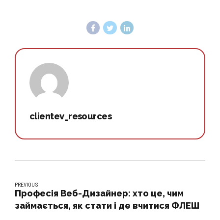
clientev_resources
PREVIOUS
Професія Веб-Дизайнер: хто це, чим
займається, як стати і де вчитися ФЛЕШ