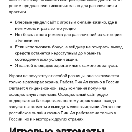
режим предназначен исключительно для развлечения и
практики.
Впервые увидел сайт с игровым онлайн-казино, где в
нём можно играть во что угодно.
Нет бесплатного режима для развлечений из категории
«live казино».
Если использовать бонус, а вейджер не отыграть, вывод
средств останется недоступным до момента
соблюдения всех условий акции.
Я на этой площадке зарегалился с самого ее запуска.
Игроки не почувствуют особой разницы, она заключается
только в размерах экрана. Работа Пин Ап казино в России
считается лицензионной, ведь компания получила
официальную лицензию. Официальный сайт редко
подвергается блокировкам, поэтому игрок может всегда
запускать автоматы и выводить свои выигрыши. Легальное
российское онлайн казино Пин-Ап работает не только в
России, но и некоторых других странах.
Игровые автоматы