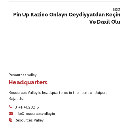
NEXT
Pin Up Kazino Onlayn Qeydiyyatdan Keçin
Və Daxil Olu
Resources valley
Headquarters
Resources Valley is headquartered in the heart of Jaipur,
Rajasthan
0141-4028215
info@resourcesvalley.in
Resources Valley