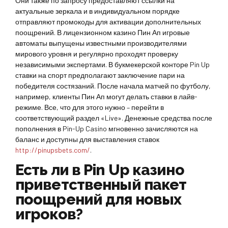
Они также по запросу предоставляют ссылки на
актуальные зеркала и в индивидуальном порядке
отправляют промокоды для активации дополнительных
поощрений. В лицензионном казино Пин Ап игровые
автоматы выпущены известными производителями
мирового уровня и регулярно проходят проверку
независимыми экспертами. В букмекерской конторе Pin Up
ставки на спорт предполагают заключение пари на
победителя состязаний. После начала матчей по футболу,
например, клиенты Пин Ап могут делать ставки в лайв-
режиме. Все, что для этого нужно – перейти в
соответствующий раздел «Live». Денежные средства после
пополнения в Pin-Up Casino мгновенно зачисляются на
баланс и доступны для выставления ставок
http://pinupsbets.com/
.
Есть ли в Pin Up казино
приветственный пакет
поощрений для новых
игроков?