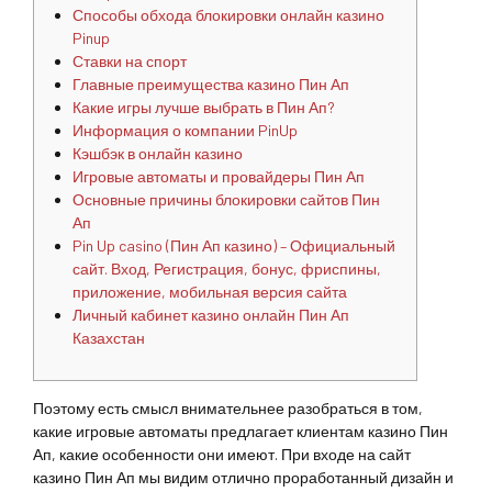
Способы обхода блокировки онлайн казино
Pinup
Ставки на спорт
Главные преимущества казино Пин Ап
Какие игры лучше выбрать в Пин Ап?
Информация о компании PinUp
Кэшбэк в онлайн казино
Игровые автоматы и провайдеры Пин Ап
Основные причины блокировки сайтов Пин
Ап
Pin Up casino (Пин Ап казино) – Официальный
сайт. Вход, Регистрация, бонус, фриспины,
приложение, мобильная версия сайта
Личный кабинет казино онлайн Пин Ап
Казахстан
Поэтому есть смысл внимательнее разобраться в том,
какие игровые автоматы предлагает клиентам казино Пин
Ап, какие особенности они имеют. При входе на сайт
казино Пин Ап мы видим отлично проработанный дизайн и