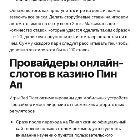
Однако до того, как приступить к игре на деньги, важно
взвесить все риски. Делать сторублевые ставки на игровом
автомате, имея на счету всего 2 тыс. Максимальное
количество ставок, которые удастся сделать таким образом
– +- 20, далее счет опустошится, и гемплер останется ни с
чем. Сумму каждого пари следует рассчитывать так, чтобы
депозита хватило хотя бы на 100 ставок.
Провайдеры онлайн-
слотов в казино Пин
Ап
Игры Red Tiger оптимизированы для мобильных устройств.
Провайдер имеет лицензии от нескольких авторитетных
регуляторов.
Сразу после перехода на Пинап казино официальный
сайт новым пользователям рекомендуется уделить
внимание изучению пунктов пользовательского