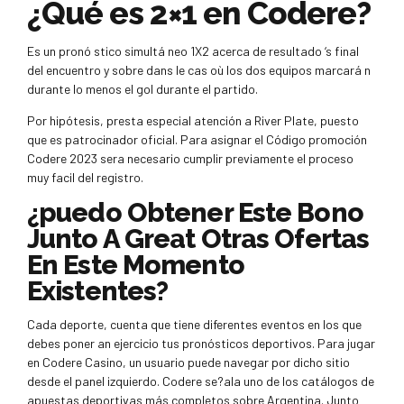
¿Qué es 2×1 en Codere?
Es un pronó stico simultá neo 1X2 acerca de resultado ‘s final
del encuentro y sobre dans le cas où los dos equipos marcará n
durante lo menos el gol durante el partido.
Por hipótesis, presta especial atención a River Plate, puesto
que es patrocinador oficial. Para asignar el Código promoción
Codere 2023 sera necesario cumplir previamente el proceso
muy facil del registro.
¿puedo Obtener Este Bono
Junto A Great Otras Ofertas
En Este Momento
Existentes?
Cada deporte, cuenta que tiene diferentes eventos en los que
debes poner an ejercicio tus pronósticos deportivos. Para jugar
en Codere Casino, un usuario puede navegar por dicho sitio
desde el panel izquierdo. Codere se?ala uno de los catálogos de
apuestas deportivas más completos sobre Argentina. Junto