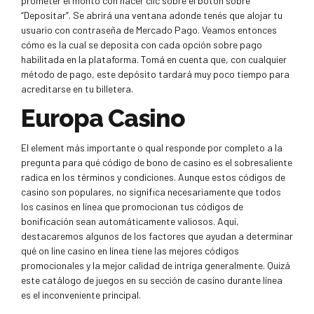
prometer el monto con hacer clic sobre el botón sobre
“Depositar”. Se abrirá una ventana adonde tenés que alojar tu
usuario con contraseña de Mercado Pago. Veamos entonces
cómo es la cual se deposita con cada opción sobre pago
habilitada en la plataforma. Tomá en cuenta que, con cualquier
método de pago, este depósito tardará muy poco tiempo para
acreditarse en tu billetera.
Europa Casino
El element más importante o qual responde por completo a la
pregunta para qué código de bono de casino es el sobresaliente
radica en los términos y condiciones. Aunque estos códigos de
casino son populares, no significa necesariamente que todos
los casinos en línea que promocionan tus códigos de
bonificación sean automáticamente valiosos. Aquí,
destacaremos algunos de los factores que ayudan a determinar
qué on line casino en línea tiene las mejores códigos
promocionales y la mejor calidad de intriga generalmente. Quizá
este catálogo de juegos en su sección de casino durante línea
es el inconveniente principal.