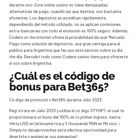
durante vivo. Este online casino no tiene demasiadas
alternativas de pago, cuando las que destina, son bastante
eficientes. Los depósitos ze acreditan rápidamente,
dependiendo del método utilizado, no se aplican comisiones
extra-bancarias con todo el evolución es 100% seguro. Además,
Codere on the internet ofrece la provabilidad de usar Mercado
Pago como solución de depósitos, una gran ventaja para el
público para Argentina que faz uso este servicio sobre su día
the día. Descubrí todo como Codere casino tiene para ofrecerte
si sos sobre Argentina.
¿Cuál es el código de
bonus para Bet365?
Có digo de promoció n Bet365 durante Julio 2023
Regí strate en Julio 2023 y utiliza el có digo STYVIP1, el cual te
proporcionará un bono del 100% en tu primer ingreso, hasta
thirty USD en latinoamé rica y 3 thousands MXN en Mé xico. ¡
Simply no desaproveches esta efectiva oportunidad para
divertirte y aumentar sus ganancias!