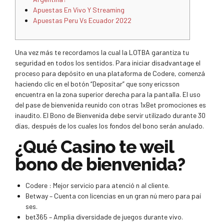
Apuestas En Vivo Y Streaming
Apuestas Peru Vs Ecuador 2022
Una vez más te recordamos la cual la LOTBA garantiza tu
seguridad en todos los sentidos. Para iniciar disadvantage el
proceso para depósito en una plataforma de Codere, comenzá
haciendo clic en el botón “Depositar” que sony ericsson
encuentra en la zona superior derecha para la pantalla. El uso
del pase de bienvenida reunido con otras 1xBet promociones es
inaudito. El Bono de Bienvenida debe servir utilizado durante 30
días, después de los cuales los fondos del bono serán anulado.
¿Qué Casino te weil
bono de bienvenida?
Codere : Mejor servicio para atenció n al cliente.
Betway – Cuenta con licencias en un gran nú mero para paí
ses.
bet365 – Amplia diversidade de juegos durante vivo.