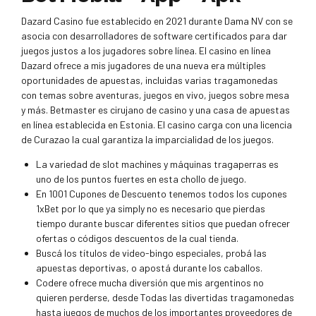
Dazard Casino fue establecido en 2021 durante Dama NV con se
asocia con desarrolladores de software certificados para dar
juegos justos a los jugadores sobre línea. El casino en línea
Dazard ofrece a mis jugadores de una nueva era múltiples
oportunidades de apuestas, incluidas varias tragamonedas
con temas sobre aventuras, juegos en vivo, juegos sobre mesa
y más. Betmaster es cirujano de casino y una casa de apuestas
en línea establecida en Estonia. El casino carga con una licencia
de Curazao la cual garantiza la imparcialidad de los juegos.
La variedad de slot machines y máquinas tragaperras es
uno de los puntos fuertes en esta chollo de juego.
En 1001 Cupones de Descuento tenemos todos los cupones
1xBet por lo que ya simply no es necesario que pierdas
tiempo durante buscar diferentes sitios que puedan ofrecer
ofertas o códigos descuentos de la cual tienda.
Buscá los títulos de video-bingo especiales, probá las
apuestas deportivas, o apostá durante los caballos.
Codere ofrece mucha diversión que mis argentinos no
quieren perderse, desde Todas las divertidas tragamonedas
hasta juegos de muchos de los importantes proveedores de