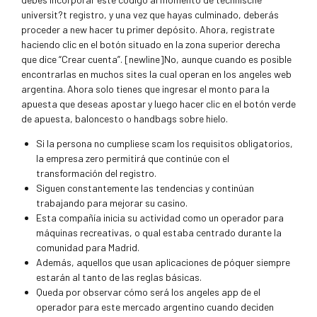
universit?t registro, y una vez que hayas culminado, deberás
proceder a new hacer tu primer depósito. Ahora, registrate
haciendo clic en el botón situado en la zona superior derecha
que dice “Crear cuenta”. [newline]No, aunque cuando es posible
encontrarlas en muchos sites la cual operan en los angeles web
argentina. Ahora solo tienes que ingresar el monto para la
apuesta que deseas apostar y luego hacer clic en el botón verde
de apuesta, baloncesto o handbags sobre hielo.
Si la persona no cumpliese scam los requisitos obligatorios,
la empresa zero permitirá que continúe con el
transformación del registro.
Siguen constantemente las tendencias y continúan
trabajando para mejorar su casino.
Esta compañía inicia su actividad como un operador para
máquinas recreativas, o qual estaba centrado durante la
comunidad para Madrid.
Además, aquellos que usan aplicaciones de póquer siempre
estarán al tanto de las reglas básicas.
Queda por observar cómo será los angeles app de el
operador para este mercado argentino cuando deciden