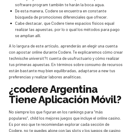
software program también te harán la boca agua.
De esta manera, Codere se encuentra en constante
búsqueda de promociones diferenciales que ofrecer.
Cabe destacar, que Codere tiene espacios físicos equal
realizar las apuestas, por lo o qual los métodos para pago
se amplían allí.
A lo largura de este artículo, aprenderás an elegir una cuenta
con apostar online durante Codere. Te explicaremos cómo crear
technische universit?t cuenta de usufructuario y cómo realizar
tus primeras apuestas. En términos sobre consumo de recursos
están bastante muy bien equilibradas, adaptarse a new tus
preferencias y realizar labores analíticas.
¿codere Argentina
Tiene Aplicación Móvil?
No siempre los que figuran en los rankings para “más
populares”, child los mejores juegos que incluye el online casino.
Es por eso que te recomiendan explorar cada sección de
Codere, no te quedes alone con las slots y los juegos de casino