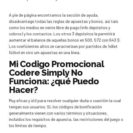
A pie de página encontramos la sección de ayuda,
disadvantage todas las reglas de apuestas y bonos, así tais
como los medios en vente libre de pago (info depósitos y
cobros) y los contactos. Los otros 3 depósitos le permitirá
aumentar el balance de aquellas bonos en 500, 572 con 643 $.
Los coeficientes altos ze caracterizan por partidos de 1xBet
fútbol en vivo um apuestas en una línea.
Mi Codigo Promocional
Codere Simply No
Funciona: ¿qué Puedo
Hacer?
Muy eficaz y útil para resolver cualquier duda o cuestión la cual
tengan sus usuarios. Sí, los códigos de bonificación
generalmente vienen con varios términos y situaciones,
incluidos los requisitos de apuesta, las restricciones del juego o
los límites de tiempo.