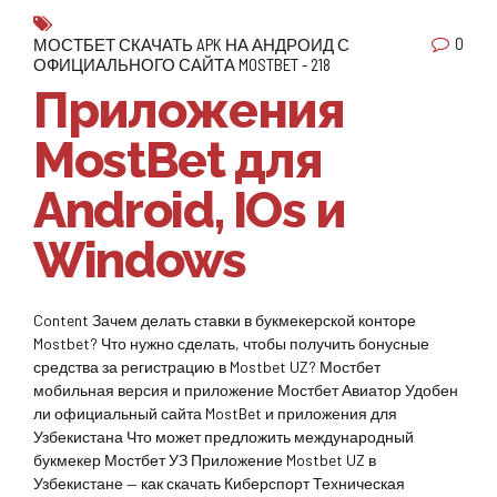
0
МОСТБЕТ СКАЧАТЬ APK НА АНДРОИД С
ОФИЦИАЛЬНОГО САЙТА MOSTBET - 218
Приложения
MostBet для
Android, IOs и
Windows
Content Зачем делать ставки в букмекерской конторе
Mostbet? Что нужно сделать, чтобы получить бонусные
средства за регистрацию в Mostbet UZ? Мостбет
мобильная версия и приложение Мостбет Авиатор Удобен
ли официальный сайта MostBet и приложения для
Узбекистана Что может предложить международный
букмекер Мостбет УЗ Приложение Mostbet UZ в
Узбекистане — как скачать Киберспорт Техническая