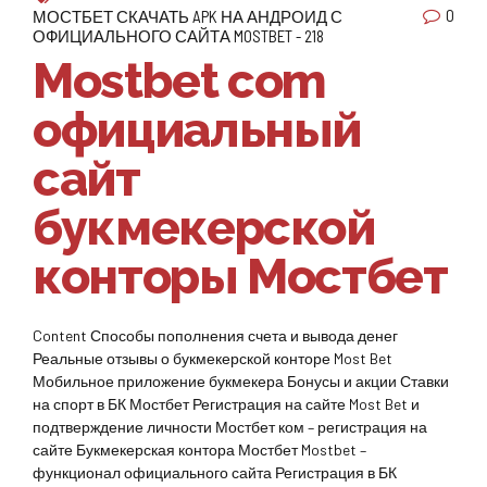
0
МОСТБЕТ СКАЧАТЬ APK НА АНДРОИД С
ОФИЦИАЛЬНОГО САЙТА MOSTBET - 218
Mostbet com
официальный
сайт
букмекерской
конторы Мостбет
Content Способы пополнения счета и вывода денег
Реальные отзывы о букмекерской конторе Most Bet
Мобильное приложение букмекера Бонусы и акции Ставки
на спорт в БК Мостбет Регистрация на сайте Most Bet и
подтверждение личности Мостбет ком – регистрация на
сайте Букмекерская контора Мостбет Mostbet –
функционал официального сайта Регистрация в БК