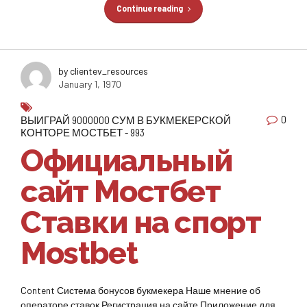
Continue reading
by clientev_resources
January 1, 1970
0
ВЫИГРАЙ 9000000 СУМ В БУКМЕКЕРСКОЙ
КОНТОРЕ МОСТБЕТ - 993
Официальный
сайт Мостбет
Ставки на спорт
Mostbet
Content Система бонусов букмекера Наше мнение об
операторе ставок Регистрация на сайте Приложение для