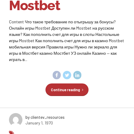
Mostbet
Content Что такое требование по отыгрышу за бонусы?
Онлайн игры Mostbet Доступен ли Mostbet на русском
языке? Как пополнить счет для игры в слоты Настольные
игры Mostbet Как пополнить счет для игры в казино Mostbet
мобильная версия Правила игры Нужно ли зеркало для
игры в Мостбет казино Мостбет УЗ онлайн Казино — как
играть в...
Continue reading
by clientev_resources
January 1, 1970