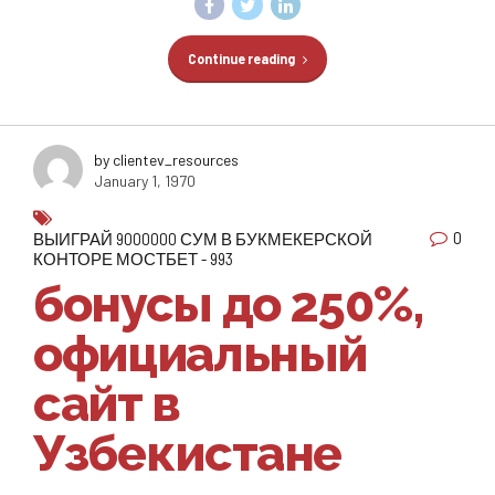
Continue reading
by clientev_resources
January 1, 1970
0
ВЫИГРАЙ 9000000 СУМ В БУКМЕКЕРСКОЙ
КОНТОРЕ МОСТБЕТ - 993
бонусы до 250%,
официальный
сайт в
Узбекистане