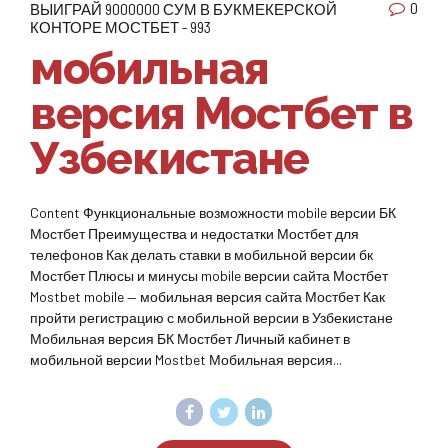
0
ВЫИГРАЙ 9000000 СУМ В БУКМЕКЕРСКОЙ
КОНТОРЕ МОСТБЕТ - 993
мобильная
версия Мостбет в
Узбекистане
Content Функциональные возможности mobile версии БК
Мостбет Преимущества и недостатки Мостбет для
телефонов Как делать ставки в мобильной версии бк
Мостбет Плюсы и минусы mobile версии сайта Мостбет
Mostbet mobile — мобильная версия сайта Мостбет Как
пройти регистрацию с мобильной версии в Узбекистане
Мобильная версия БК Мостбет Личный кабинет в
мобильной версии Mostbet Мобильная версия...