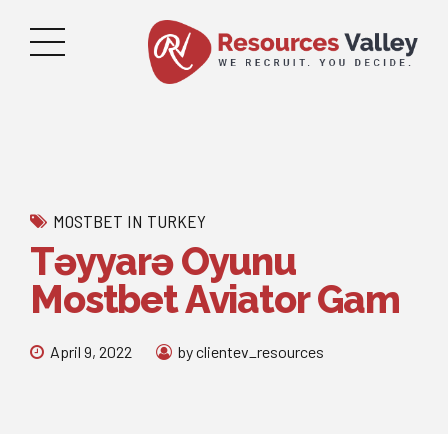
MOSTBET IN TURKEY
Təyyarə Oyunu
Mostbet Aviator Gam
April 9, 2022
by clientev_resources