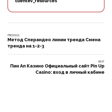
clientev_resources
PREVIOUS
Метод Сперандео линии тренда Смена
тренда на 1-2-3
NEXT
Пин Ап Казино Официальный сайт Pin Up
Casino: вход в личный кабине