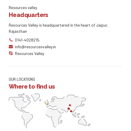
Resources valley
Headquarters
Resources Valley is headquartered in the heart of Jaipur,
Rajasthan
0141-4028215
info@resourcesvalley.in
Resources Valley
OUR LOCATIONS
Where to find us