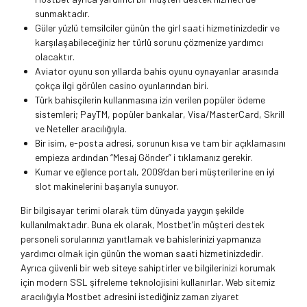
sunmaktadır.
Güler yüzlü temsilciler günün the girl saati hizmetinizdedir ve
karşılaşabileceğiniz her türlü sorunu çözmenize yardımcı
olacaktır.
Aviator oyunu son yıllarda bahis oyunu oynayanlar arasında
çokça ilgi görülen casino oyunlarından biri.
Türk bahisçilerin kullanmasına izin verilen popüler ödeme
sistemleri; PayTM, popüler bankalar, Visa/MasterCard, Skrill
ve Neteller aracılığıyla.
Bir isim, e-posta adresi, sorunun kısa ve tam bir açıklamasını
empieza ardından “Mesaj Gönder” i tıklamanız gerekir.
Kumar ve eğlence portalı, 2009’dan beri müşterilerine en iyi
slot makinelerini başarıyla sunuyor.
Bir bilgisayar terimi olarak tüm dünyada yaygın şekilde
kullanılmaktadır. Buna ek olarak, Mostbet’in müşteri destek
personeli sorularınızı yanıtlamak ve bahislerinizi yapmanıza
yardımcı olmak için günün the woman saati hizmetinizdedir.
Ayrıca güvenli bir web siteye sahiptirler ve bilgilerinizi korumak
için modern SSL şifreleme teknolojisini kullanırlar. Web sitemiz
aracılığıyla Mostbet adresini istediğiniz zaman ziyaret