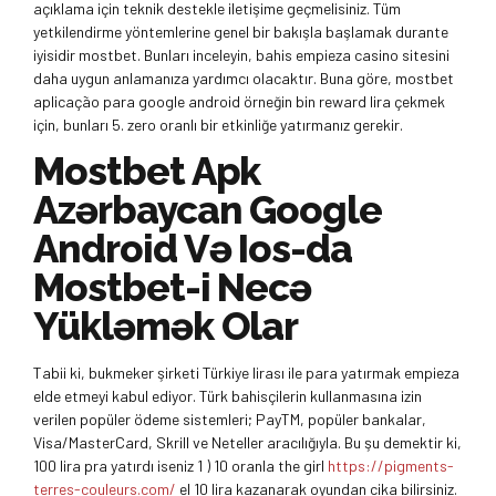
açıklama için teknik destekle iletişime geçmelisiniz. Tüm
yetkilendirme yöntemlerine genel bir bakışla başlamak durante
iyisidir mostbet. Bunları inceleyin, bahis empieza casino sitesini
daha uygun anlamanıza yardımcı olacaktır. Buna göre, mostbet
aplicação para google android örneğin bin reward lira çekmek
için, bunları 5. zero oranlı bir etkinliğe yatırmanız gerekir.
Mostbet Apk
Azərbaycan Google
Android Və Ios-da
Mostbet-i Necə
Yükləmək Olar
Tabii ki, bukmeker şirketi Türkiye lirası ile para yatırmak empieza
elde etmeyi kabul ediyor. Türk bahisçilerin kullanmasına izin
verilen popüler ödeme sistemleri; PayTM, popüler bankalar,
Visa/MasterCard, Skrill ve Neteller aracılığıyla. Bu şu demektir ki,
100 lira pra yatırdı iseniz 1 ) 10 oranla the girl
https://pigments-
terres-couleurs.com/
el 10 lira kazanarak oyundan cika bilirsiniz.