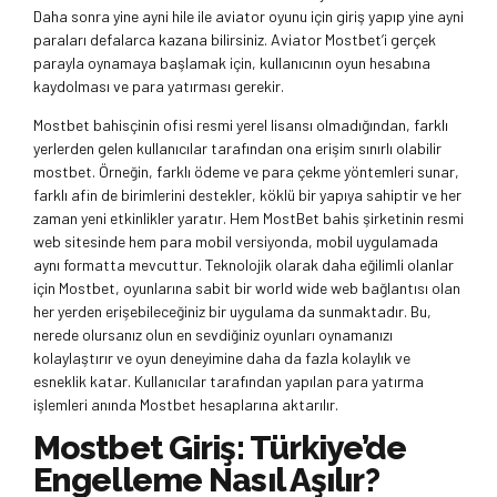
Daha sonra yine ayni hile ile aviator oyunu için giriş yapıp yine ayni
paraları defalarca kazana bilirsiniz. Aviator Mostbet’i gerçek
parayla oynamaya başlamak için, kullanıcının oyun hesabına
kaydolması ve para yatırması gerekir.
Mostbet bahisçinin ofisi resmi yerel lisansı olmadığından, farklı
yerlerden gelen kullanıcılar tarafından ona erişim sınırlı olabilir
mostbet. Örneğin, farklı ödeme ve para çekme yöntemleri sunar,
farklı afin de birimlerini destekler, köklü bir yapıya sahiptir ve her
zaman yeni etkinlikler yaratır. Hem MostBet bahis şirketinin resmi
web sitesinde hem para mobil versiyonda, mobil uygulamada
aynı formatta mevcuttur. Teknolojik olarak daha eğilimli olanlar
için Mostbet, oyunlarına sabit bir world wide web bağlantısı olan
her yerden erişebileceğiniz bir uygulama da sunmaktadır. Bu,
nerede olursanız olun en sevdiğiniz oyunları oynamanızı
kolaylaştırır ve oyun deneyimine daha da fazla kolaylık ve
esneklik katar. Kullanıcılar tarafından yapılan para yatırma
işlemleri anında Mostbet hesaplarına aktarılır.
Mostbet Giriş: Türkiye’de
Engelleme Nasıl Aşılır?