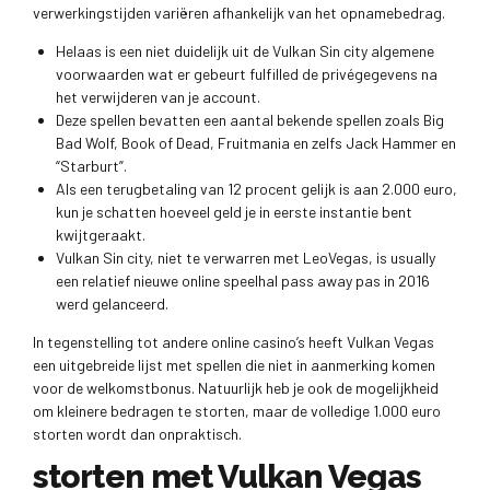
verwerkingstijden variëren afhankelijk van het opnamebedrag.
Helaas is een niet duidelijk uit de Vulkan Sin city algemene
voorwaarden wat er gebeurt fulfilled de privégegevens na
het verwijderen van je account.
Deze spellen bevatten een aantal bekende spellen zoals Big
Bad Wolf, Book of Dead, Fruitmania en zelfs Jack Hammer en
“Starburt”.
Als een terugbetaling van 12 procent gelijk is aan 2.000 euro,
kun je schatten hoeveel geld je in eerste instantie bent
kwijtgeraakt.
Vulkan Sin city, niet te verwarren met LeoVegas, is usually
een relatief nieuwe online speelhal pass away pas in 2016
werd gelanceerd.
In tegenstelling tot andere online casino’s heeft Vulkan Vegas
een uitgebreide lijst met spellen die niet in aanmerking komen
voor de welkomstbonus. Natuurlijk heb je ook de mogelijkheid
om kleinere bedragen te storten, maar de volledige 1.000 euro
storten wordt dan onpraktisch.
storten met Vulkan Vegas