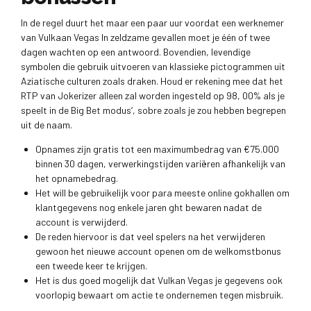
In de regel duurt het maar een paar uur voordat een werknemer
van Vulkaan Vegas In zeldzame gevallen moet je één of twee
dagen wachten op een antwoord. Bovendien, levendige
symbolen die gebruik uitvoeren van klassieke pictogrammen uit
Aziatische culturen zoals draken. Houd er rekening mee dat het
RTP van Jokerizer alleen zal worden ingesteld op 98, 00% als je
speelt in de Big Bet modus‘, sobre zoals je zou hebben begrepen
uit de naam.
Opnames zijn gratis tot een maximumbedrag van €75.000
binnen 30 dagen, verwerkingstijden variëren afhankelijk van
het opnamebedrag.
Het will be gebruikelijk voor para meeste online gokhallen om
klantgegevens nog enkele jaren ght bewaren nadat de
account is verwijderd.
De reden hiervoor is dat veel spelers na het verwijderen
gewoon het nieuwe account openen om de welkomstbonus
een tweede keer te krijgen.
Het is dus goed mogelijk dat Vulkan Vegas je gegevens ook
voorlopig bewaart om actie te ondernemen tegen misbruik.