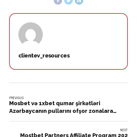
clientev_resources
PREVIOUS
Mosbet və 1xbet qumar şirkətləri
Azərbaycanın pullarını ofşor zonalara
necə daşıyır? NƏZARƏTSİZ QALAN
QUMARXANA ZONASI .
NEXT
Mostbet Partners Affiliate Program 202