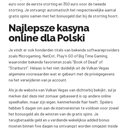
euro voor de eerste storting en 350 euro voor de tweede
storting. Je ontvangt automatisch het respectievelijke aantal
gratis spins samen met het bonusgeld dat bij de storting hoort.
Najlepsze kasyna
online dla Polski
Je vindt er ook honderden titels van bekende softwareproviders
zoals Microgaming, NetEnt, Play’n GO of Big Time Gaming,
waaronder bekende favorieten zoals “Book of Dead” of
“Starburst”. Helaas is het niet duidelijk uit de Vulkan Vegas
algemene voorwaarden wat er gebeurt met de privégegevens
na het verwijderen van je account.
Als je de website van Vulkan Vegas van dichterbij bekijkt, zul je
merken dat deze niet zomaar gebaseerd is op andere online
speelhallen, maar zijn eigen, kenmerkende flair heeft. Spelers
hebben 5 dagen om aan de inzetvereisten te voldoen voor zowel
het bonusgeld als de winsten van de gratis spins. Je
terugbetaalde geld en u verdiende wekelijkse added bonus
moeten binnen five dagen na ontvangst worden omgezet inside