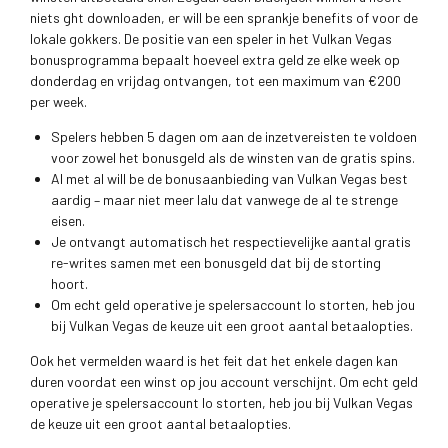
niets ght downloaden, er will be een sprankje benefits of voor de
lokale gokkers. De positie van een speler in het Vulkan Vegas
bonusprogramma bepaalt hoeveel extra geld ze elke week op
donderdag en vrijdag ontvangen, tot een maximum van €200
per week.
Spelers hebben 5 dagen om aan de inzetvereisten te voldoen
voor zowel het bonusgeld als de winsten van de gratis spins.
Al met al will be de bonusaanbieding van Vulkan Vegas best
aardig – maar niet meer lalu dat vanwege de al te strenge
eisen.
Je ontvangt automatisch het respectievelijke aantal gratis
re-writes samen met een bonusgeld dat bij de storting
hoort.
Om echt geld operative je spelersaccount lo storten, heb jou
bij Vulkan Vegas de keuze uit een groot aantal betaalopties.
Ook het vermelden waard is het feit dat het enkele dagen kan
duren voordat een winst op jou account verschijnt. Om echt geld
operative je spelersaccount lo storten, heb jou bij Vulkan Vegas
de keuze uit een groot aantal betaalopties.