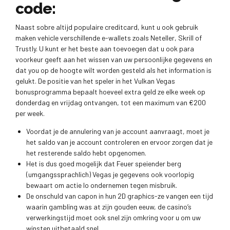
code:
Naast sobre altijd populaire creditcard, kunt u ook gebruik
maken vehicle verschillende e-wallets zoals Neteller, Skrill of
Trustly. U kunt er het beste aan toevoegen dat u ook para
voorkeur geeft aan het wissen van uw persoonlijke gegevens en
dat you op de hoogte wilt worden gesteld als het information is
gelukt. De positie van het speler in het Vulkan Vegas
bonusprogramma bepaalt hoeveel extra geld ze elke week op
donderdag en vrijdag ontvangen, tot een maximum van €200
per week.
Voordat je de annulering van je account aanvraagt, moet je
het saldo van je account controleren en ervoor zorgen dat je
het resterende saldo hebt opgenomen.
Het is dus goed mogelijk dat Feuer speiender berg
(umgangssprachlich) Vegas je gegevens ook voorlopig
bewaart om actie lo ondernemen tegen misbruik.
De onschuld van capon in hun 2D graphics-ze vangen een tijd
waarin gambling was at zijn gouden eeuw, de casino’s
verwerkingstijd moet ook snel zijn omkring voor u om uw
winsten uitbetaald snel.