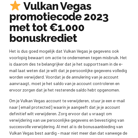
Vulkan Vegas
promotiecode 2023
met tot €1.000
bonuskrediet
Het is dus goed mogelijk dat Vulkan Vegas je gegevens ook
voorlopig bewaart om actie te ondernemen tegen misbruik. Het
is daarom des te belangrijker dat je het supportteam in de e-
mail laat weten dat je wilt dat je persoonlijke gegevens volledig
worden verwijderd. Voordat je de annulering van je account
aanvraagt, moet je het saldo van je account controleren en
ervoor zorgen dat je het resterende saldo hebt opgenomen.
Om je Vulkan Vegas account te verwijderen, stuur je een e-mail
naar [email protected] waarin je aangeeft dat je je account
definitief wilt verwijderen. Zorg ervoor dat u vraagt om
verwijdering van uw persoonlijke gegevens en bevestiging van
succesvolle verwijdering. Al met al is de bonusaanbieding van
Vulkan Vegas best aardig – maar niet meer dan dat vanwege de