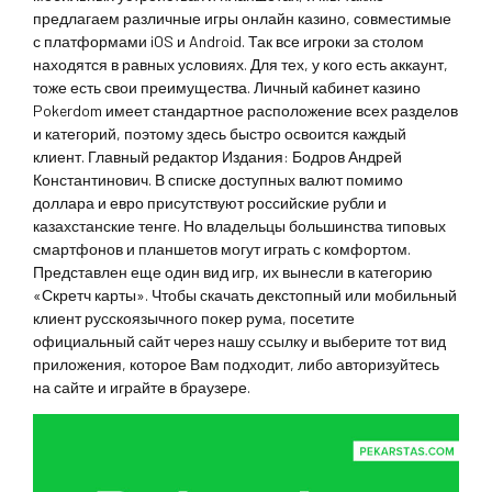
предлагаем различные игры онлайн казино, совместимые
с платформами iOS и Android. Так все игроки за столом
находятся в равных условиях. Для тех, у кого есть аккаунт,
тоже есть свои преимущества. Личный кабинет казино
Pokerdom имеет стандартное расположение всех разделов
и категорий, поэтому здесь быстро освоится каждый
клиент. Главный редактор Издания: Бодров Андрей
Константинович. В списке доступных валют помимо
доллара и евро присутствуют российские рубли и
казахстанские тенге. Но владельцы большинства типовых
смартфонов и планшетов могут играть с комфортом.
Представлен еще один вид игр, их вынесли в категорию
«Скретч карты». Чтобы скачать декстопный или мобильный
клиент русскоязычного покер рума, посетите
официальный сайт через нашу ссылку и выберите тот вид
приложения, которое Вам подходит, либо авторизуйтесь
на сайте и играйте в браузере.