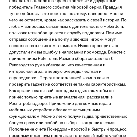
обладатель 10 золотых браслетов WSOP и двукратный
победитель Главного события Мировой серии. Правды я
тут не добьюсь – это понятно, по этому, наверное, мне ни
чего не остаётся, кроме как рассказать о своей истории. По
любым вопросам, связанным с деятельностью Pokerdom,
пользователи обращаются в службу поддержки. Помимо
отправки сообщений на почту и звонков, игроки могут
воспользоваться чатом в комнате. Нужно проверить, не
допустили ли вы ошибку в написании промокода. Вместе с
приложением Pokerdom. Размер сбора составляет 0.
Руководство рума убеждено, что качественная и
интересная игра, в первую очередь, честная и
справедливая. Перед инсталляцией казино важно
проверить гаджет на соответствие таким характеристикам.
Как организовать свой покердом отдых так, чтобы он
принёс только приятные впечатления, рассказали в
Роспотребнадзоре. Приложение для компьютера и
мобильных устройств обладает насыщенным
функционалом. Можно легко получить два приветственных
бонуса сразу или любой на выбор — как решите сами.
Пополнение счета Покердом – простой и быстрый процесс,
поскольку покер рум предлагает огромный выбор удобных