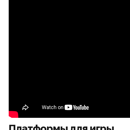
Платформы для игры