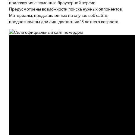
приложения с помощью браузерной версии.
Предусмотрены возможности поиска нужных оппонентов.
Материалы, представленные на случае веб сайте,
предназначены дли лиц, достигших 18 летнего возраста.