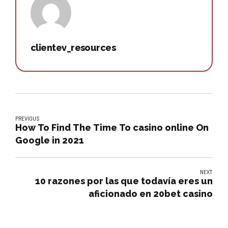
clientev_resources
PREVIOUS
How To Find The Time To casino online On
Google in 2021
NEXT
10 razones por las que todavía eres un
aficionado en 20bet casino