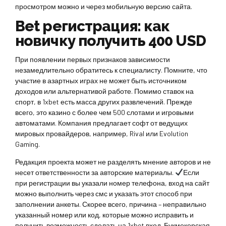
просмотром можно и через мобильную версию сайта.
Bet регистрация: как
новичку получить 400 USD
При появлении первых признаков зависимости
незамедлительно обратитесь к специалисту. Помните, что
участие в азартных играх не может быть источником
доходов или альтернативой работе. Помимо ставок на
спорт, в 1xbet есть масса других развлечений. Прежде
всего, это казино с более чем 500 слотами и игровыми
автоматами. Компания предлагает софт от ведущих
мировых провайдеров, например, Rival или Evolution
Gaming.
Редакция проекта может не разделять мнение авторов и не
несет ответственности за авторские материалы.
Если
при регистрации вы указали номер телефона, вход на сайт
можно выполнить через смс и указать этот способ при
заполнении анкеты. Скорее всего, причина – неправильно
указанный номер или код, которые можно исправить и
получить возможность сделать на 1xbet вход. Букмекерская