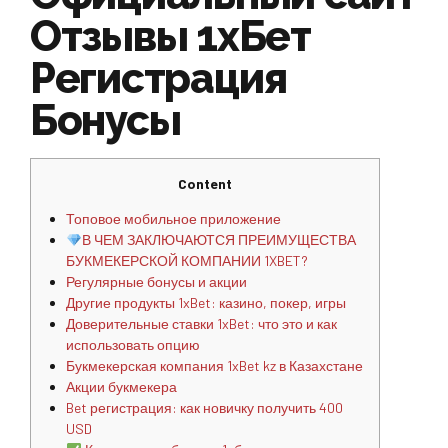
Отзывы 1хБет
Регистрация
Бонусы
Content
Топовое мобильное приложение
В ЧЕМ ЗАКЛЮЧАЮТСЯ ПРЕИМУЩЕСТВА
БУКМЕКЕРСКОЙ КОМПАНИИ 1XBET?
Регулярные бонусы и акции
Другие продукты 1xBet: казино, покер, игры
Доверительные ставки 1xBet: что это и как
использовать опцию
Букмекерская компания 1xBet kz в Казахстане
Акции букмекера
Bet регистрация: как новичку получить 400
USD