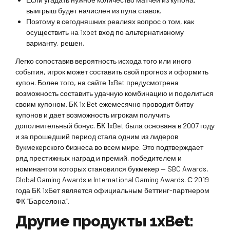
выигрыш будет начислен из пула ставок.
Поэтому в сегодняшних реалиях вопрос о том, как
осуществить на 1xbet вход по альтернативному
варианту, решен.
Легко сопоставив вероятность исхода того или иного
события, игрок может составить свой прогноз и оформить
купон. Более того, на сайте 1xBet предусмотрена
возможность составить удачную комбинацию и поделиться
своим купоном. БК 1x Bet ежемесячно проводит битву
купонов и дает возможность игрокам получить
дополнительный бонус. БК 1xBet была основана в 2007 году
и за прошедший период стала одним из лидеров
букмекерского бизнеса во всем мире. Это подтверждает
ряд престижных наград и премий, победителем и
номинантом которых становился букмекер — SBC Awards,
Global Gaming Awards и International Gaming Awards. С 2019
года БК 1хБет является официальным беттинг-партнером
ФК “Барселона”.
Другие продукты 1xBet: