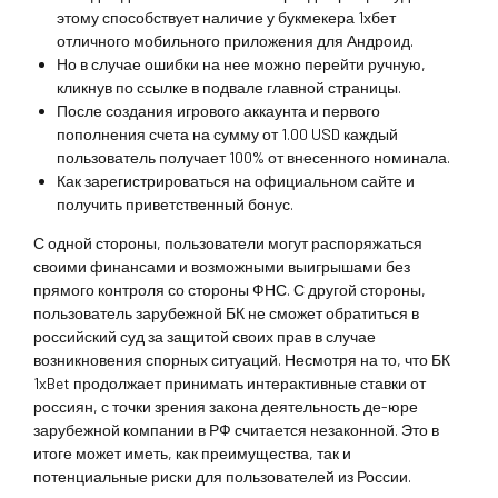
этому способствует наличие у букмекера 1хбет
отличного мобильного приложения для Андроид.
Но в случае ошибки на нее можно перейти ручную,
кликнув по ссылке в подвале главной страницы.
После создания игрового аккаунта и первого
пополнения счета на сумму от 1.00 USD каждый
пользователь получает 100% от внесенного номинала.
Как зарегистрироваться на официальном сайте и
получить приветственный бонус.
С одной стороны, пользователи могут распоряжаться
своими финансами и возможными выигрышами без
прямого контроля со стороны ФНС. С другой стороны,
пользователь зарубежной БК не сможет обратиться в
российский суд за защитой своих прав в случае
возникновения спорных ситуаций. Несмотря на то, что БК
1xBet продолжает принимать интерактивные ставки от
россиян, с точки зрения закона деятельность де-юре
зарубежной компании в РФ считается незаконной. Это в
итоге может иметь, как преимущества, так и
потенциальные риски для пользователей из России.