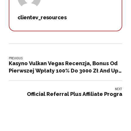
clientev_resources
PREVIOUS
Kasyno Vulkan Vegas Recenzja, Bonus Od
Pierwszej Wpłaty 100% Do 3000 Zł And Up
125 F
NEXT
Official Referral Plus Affiliate Progra