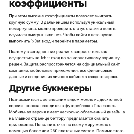
коэффициенты
При этом высокие коэффициенты позволят выиграть
крупную сумму. В дальнейшем используя уникальный
номер купона, можно проверить статус ставки и понять,
случился выигрыш или нет. Чтобы войти в него нужно
выполнить 1xBet вход и перейти в параметры.
Поэтому в сегодняшних реалиях вопрос о том, как
осуществить на 1xbet вход по альтернативному варианту,
решен. Защита распространяется на официальный сайт
компании, мобильные приложения, все финансовые
данные и сведения из личного кабинета каждого игрока.
Другие букмекеры
Познакомиться с ее внешним видом можно ис десктопной
версии – кнопка находится в футереблока «Полезное».
Мобильная версия имеет несколько облегченный дизайн, а
на главной странице беттору предлагается скачать
приложение. Пополнить счет по всему миру можно с
помощью более чем 250 платежных систем. Помимо этого,