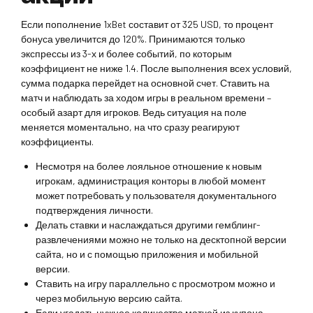
Если пополнение 1xBet составит от 325 USD, то процент
бонуса увеличится до 120%. Принимаются только
экспрессы из 3-х и более событий, по которым
коэффициент не ниже 1.4. После выполнения всех условий,
сумма подарка перейдет на основной счет. Ставить на
матч и наблюдать за ходом игры в реальном времени –
особый азарт для игроков. Ведь ситуация на поле
меняется моментально, на что сразу реагируют
коэффициенты.
Несмотря на более лояльное отношение к новым
игрокам, администрация конторы в любой момент
может потребовать у пользователя документального
подтверждения личности.
Делать ставки и наслаждаться другими гемблинг-
развлечениями можно не только на десктопной версии
сайта, но и с помощью приложения и мобильной
версии.
Ставить на игру параллельно с просмотром можно и
через мобильную версию сайта.
Если угадать нужное количество матчей из купона,