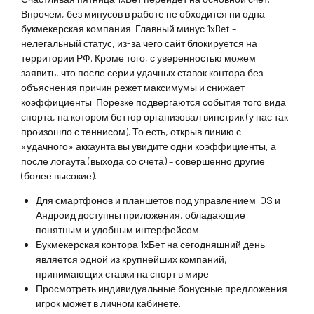
Впрочем, без минусов в работе не обходится ни одна
букмекерская компания. Главный минус 1xBet –
нелегальный статус, из-за чего сайт блокируется на
территории РФ. Кроме того, с уверенностью можем
заявить, что после серии удачных ставок контора без
объяснения причин режет максимумы и снижает
коэффициенты. Порезке подвергаются события того вида
спорта, на котором беттор организовал винстрик (у нас так
произошло с теннисом). То есть, открыв линию с
«удачного» аккаунта вы увидите одни коэффициенты, а
после логаута (выхода со счета) – совершенно другие
(более высокие).
Для смартфонов и планшетов под управлением iOS и
Андроид доступны приложения, обладающие
понятным и удобным интерфейсом.
Букмекерская контора 1хБет на сегодняшний день
является одной из крупнейших компаний,
принимающих ставки на спорт в мире.
Просмотреть индивидуальные бонусные предложения
игрок может в личном кабинете.