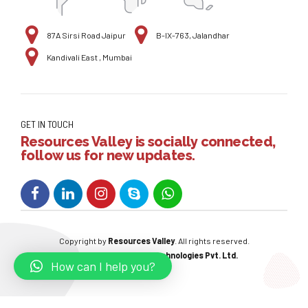
87A Sirsi Road Jaipur
B-IX-763, Jalandhar
Kandivali East , Mumbai
GET IN TOUCH
Resources Valley is socially connected,
follow us for new updates.
Copyright by
Resources Valley
. All rights reserved.
Powered By:
W3care Technologies Pvt. Ltd.
How can I help you?