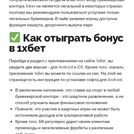
контора 1xbet не является легальной в некоторых странах,
поэтому мы рекомендуем пользоваться услугами только
легальных букмекеров. В лайв-режиме игроку доступна
функция кэшаута, досрочного выкупа пари.
Как отыграть бонус
в 1хбет
Перейдя в раздел с приложениями на сайте 1xBet, вы
увидите две версии – для Android и iOS. Кроме того, скачать
приложение 1xBet вы можете по ссылке из смс. На этой же
странице есть инструкция по установке софта для Android.
В заключение напомним, что ставки на спорт в любой
букмекерской конторе – это азартное развлечение, а не
способ улучшить ваше финансовое положение.
Помните, что участие в азартных играх не может быть
источником доходов или альтернативой работе.
Кроме того, БК регулярно дарит своим клиентам
промокоды и эксклюзивные фрибеты к различным
событиям.