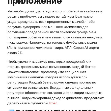
приложение
Что необходимо сделать для того, чтобы войти в кабинет и
решить проблему, вы узнаете из таблицы. Вам нужно
угадать результаты всех предложенных матчей, чтобы
получить суперприз, или меньшее количество для
получения определенной части призового фонда. Чем
популярнее событие и чем выше поток ставок на него, тем
ниже маржа. Например, на топовые футбольные матчи
(Лига чемпионов, чемпионат мира, АПЛ, Серия А) маржа
около 2%.
Чтобы увеличить размер некоторых поощрений или
открыть дополнительные возможности, каждый беттер
может использовать промокод. Это специальная
комбинация символов, которая используется при
регистрации. Каждый беттер может сделать прогноз по
ситуации на рынке валют. Все данные официальны и
регулярно обновляются согласно информации с мировых
рынков. Получить хороший доход за финставки предлагают
далеко не все букмекеры
1xbet
.