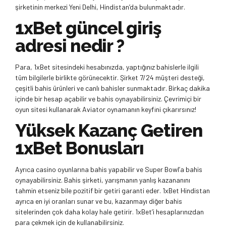
şirketinin merkezi Yeni Delhi, Hindistan’da bulunmaktadır.
1xBet güncel giriş
adresi nedir ?
Para, 1xBet sitesindeki hesabınızda, yaptığınız bahislerle ilgili
tüm bilgilerle birlikte görünecektir. Şirket 7/24 müşteri desteği,
çeşitli bahis ürünleri ve canlı bahisler sunmaktadır. Birkaç dakika
içinde bir hesap açabilir ve bahis oynayabilirsiniz. Çevrimiçi bir
oyun sitesi kullanarak Aviator oynamanın keyfini çıkarırsınız!
Yüksek Kazanç Getiren
1xBet Bonusları
Ayrıca casino oyunlarına bahis yapabilir ve Super Bowl’a bahis
oynayabilirsiniz. Bahis şirketi, yarışmanın yanlış kazananını
tahmin etseniz bile pozitif bir getiri garanti eder. 1xBet Hindistan
ayrıca en iyi oranları sunar ve bu, kazanmayı diğer bahis
sitelerinden çok daha kolay hale getirir. 1xBet’i hesaplarınızdan
para çekmek için de kullanabilirsiniz.