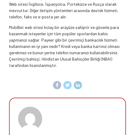
Web sitesi İngilizce, İspanyolca, Portekizce ve Rusça olarak
mevcuttur. Diğer iletişim yöntemleri arasında destek hizmeti,
telefon, faks ve e-posta yer alır.
MobiBet web sitesi kolay bir arayüze sahiptir ve güvenle para
kazanmak isteyenler için tüm popüler sporlardan bahis
yapmanızı sağlar. Payeer gibi bir çevrimiçi bankacılık hizmeti
kullanmanın en iyi yanı nedir? Kredi veya banka kartınız olması
gerekmez ve bunun yerine telefon numaranızı kullanabilirsiniz.
Çevrimiçi bahisçi, Hindistan Ulusal Bahisçiler Birliği (NBAI)
tarafından lisanslanmıştır.