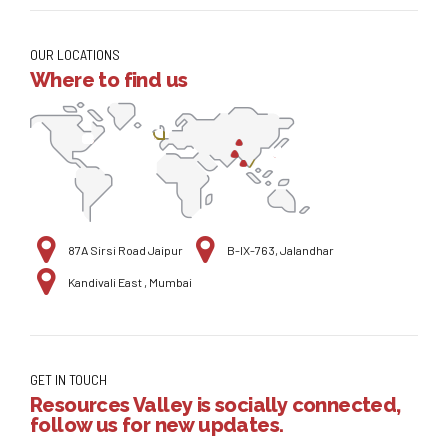
OUR LOCATIONS
Where to find us
87A Sirsi Road Jaipur
B-IX-763, Jalandhar
Kandivali East , Mumbai
GET IN TOUCH
Resources Valley is socially connected,
follow us for new updates.