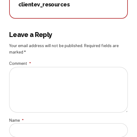
clientev_resources
Leave a Reply
Your email address will not be published. Required fields are
marked *
Comment
*
Name
*