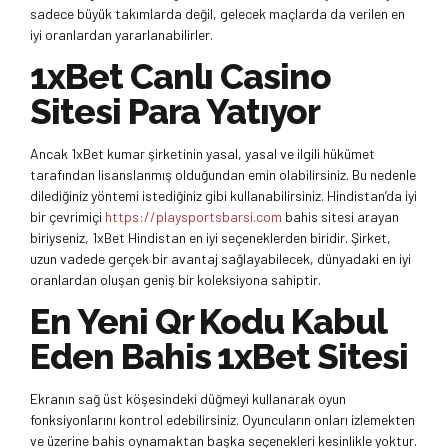
sadece büyük takımlarda değil, gelecek maçlarda da verilen en
iyi oranlardan yararlanabilirler.
1xBet Canlı Casino
Sitesi Para Yatıyor
Ancak 1xBet kumar şirketinin yasal, yasal ve ilgili hükümet
tarafından lisanslanmış olduğundan emin olabilirsiniz. Bu nedenle
dilediğiniz yöntemi istediğiniz gibi kullanabilirsiniz. Hindistan’da iyi
bir çevrimiçi
https://playsportsbarsi.com
bahis sitesi arayan
biriyseniz, 1xBet Hindistan en iyi seçeneklerden biridir. Şirket,
uzun vadede gerçek bir avantaj sağlayabilecek, dünyadaki en iyi
oranlardan oluşan geniş bir koleksiyona sahiptir.
En Yeni Qr Kodu Kabul
Eden Bahis 1xBet Sitesi
Ekranın sağ üst köşesindeki düğmeyi kullanarak oyun
fonksiyonlarını kontrol edebilirsiniz. Oyuncuların onları izlemekten
ve üzerine bahis oynamaktan başka seçenekleri kesinlikle yoktur.