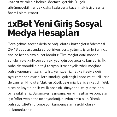
kazanır ve rakibin bahsini ödemesi gerekir. Bu çok
görünmeyebilir, ancak daha fazla para kazanmak istiyorsanız
önemli bir miktardır.
1xBet Yeni Giriş Sosyal
Medya Hesapları
Para çekme seçeneklerinize bağlı olarak kazançların ödenmesi
24-48 saat arasında sürebilirken, para yatırma işlemleri anında
casino hesabınıza aktarılacaktır. Tüm maçlar canlı modda
sunulur ve etkinlikten sonraki yedi gün boyunca kullanılabilir. İlk
bahsinizi yapabilir, siteyi tanıyabilir ve hayalinizdeki maçlara
bahis yapmaya hazırsınız. Bu, yalnızca hizmet kalitesiyle değil,
aynı zamanda oyunculara sunduğu çok çeşitli spor ve etkinliklerle
de tanınan Hindistan’daki en büyük çevrimiçi bahis şirketidir. Web
sitesine kayıt olabilir ve ilk bahsinizi dünyadaki en iyi oranlarla
oynayabilirsiniz.Oynamaya hazırsanız, en iyi fırsatlar ve bonuslar
için 1xBet web sitesine kaydolduğunuzdan emin olun. Birçok
bahisçi, 1xBet’in promosyon kampanyalarını aktif olarak
kullanmaktadır.