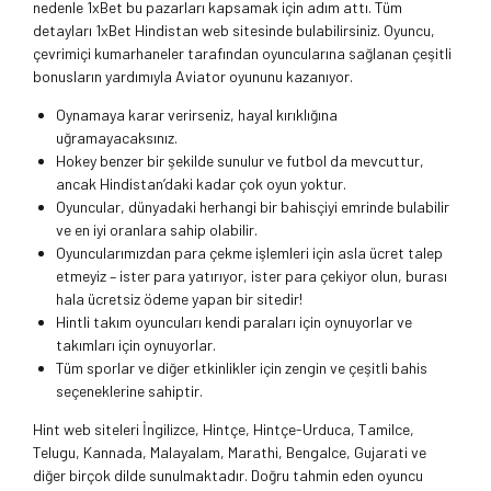
nedenle 1xBet bu pazarları kapsamak için adım attı. Tüm
detayları 1xBet Hindistan web sitesinde bulabilirsiniz. Oyuncu,
çevrimiçi kumarhaneler tarafından oyuncularına sağlanan çeşitli
bonusların yardımıyla Aviator oyununu kazanıyor.
Oynamaya karar verirseniz, hayal kırıklığına
uğramayacaksınız.
Hokey benzer bir şekilde sunulur ve futbol da mevcuttur,
ancak Hindistan’daki kadar çok oyun yoktur.
Oyuncular, dünyadaki herhangi bir bahisçiyi emrinde bulabilir
ve en iyi oranlara sahip olabilir.
Oyuncularımızdan para çekme işlemleri için asla ücret talep
etmeyiz – ister para yatırıyor, ister para çekiyor olun, burası
hala ücretsiz ödeme yapan bir sitedir!
Hintli takım oyuncuları kendi paraları için oynuyorlar ve
takımları için oynuyorlar.
Tüm sporlar ve diğer etkinlikler için zengin ve çeşitli bahis
seçeneklerine sahiptir.
Hint web siteleri İngilizce, Hintçe, Hintçe-Urduca, Tamilce,
Telugu, Kannada, Malayalam, Marathi, Bengalce, Gujarati ve
diğer birçok dilde sunulmaktadır. Doğru tahmin eden oyuncu