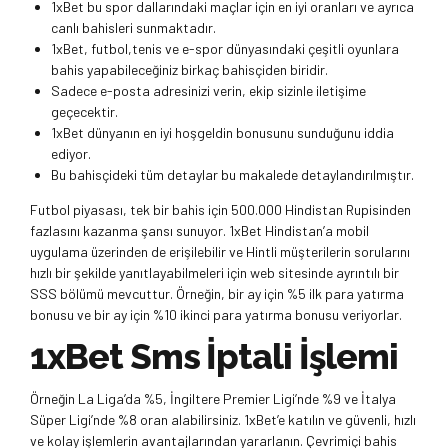
1xBet bu spor dallarındaki maçlar için en iyi oranları ve ayrıca
canlı bahisleri sunmaktadır.
1xBet, futbol,tenis ve e-spor dünyasındaki çeşitli oyunlara
bahis yapabileceğiniz birkaç bahisçiden biridir.
Sadece e-posta adresinizi verin, ekip sizinle iletişime
geçecektir.
1xBet dünyanın en iyi hoşgeldin bonusunu sunduğunu iddia
ediyor.
Bu bahisçideki tüm detaylar bu makalede detaylandırılmıştır.
Futbol piyasası, tek bir bahis için 500.000 Hindistan Rupisinden
fazlasını kazanma şansı sunuyor. 1xBet Hindistan’a mobil
uygulama üzerinden de erişilebilir ve Hintli müşterilerin sorularını
hızlı bir şekilde yanıtlayabilmeleri için web sitesinde ayrıntılı bir
SSS bölümü mevcuttur. Örneğin, bir ay için %5 ilk para yatırma
bonusu ve bir ay için %10 ikinci para yatırma bonusu veriyorlar.
1xBet Sms İptali İşlemi
Örneğin La Liga’da %5, İngiltere Premier Ligi’nde %9 ve İtalya
Süper Ligi’nde %8 oran alabilirsiniz. 1xBet’e katılın ve güvenli, hızlı
ve kolay işlemlerin avantajlarından yararlanın. Çevrimiçi bahis