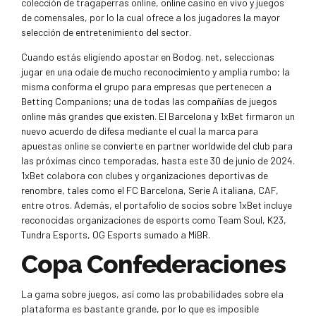
colección de tragaperras online, online casino en vivo y juegos
de comensales, por lo la cual ofrece a los jugadores la mayor
selección de entretenimiento del sector.
Cuando estás eligiendo apostar en Bodog. net, seleccionas
jugar en una odaie de mucho reconocimiento y amplia rumbo; la
misma conforma el grupo para empresas que pertenecen a
Betting Companions; una de todas las compañías de juegos
online más grandes que existen. El Barcelona y 1xBet firmaron un
nuevo acuerdo de difesa mediante el cual la marca para
apuestas online se convierte en partner worldwide del club para
las próximas cinco temporadas, hasta este 30 de junio de 2024.
1xBet colabora con clubes y organizaciones deportivas de
renombre, tales como el FC Barcelona, Serie A italiana, CAF,
entre otros. Además, el portafolio de socios sobre 1xBet incluye
reconocidas organizaciones de esports como Team Soul, K23,
Tundra Esports, OG Esports sumado a MiBR.
Copa Confederaciones
La gama sobre juegos, así como las probabilidades sobre ela
plataforma es bastante grande, por lo que es imposible