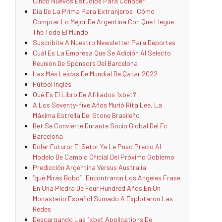
Cinco Nuevos Estudios Para Conocer
Día De La Prima Para Extranjeros: Cómo
Comprar Lo Mejor De Argentina Con Que Llegue
The Todo El Mundo
Suscribite A Nuestro Newsletter Para Deportes
Cuál Es La Empresa Que Se Adición Al Selecto
Reunión De Sponsors Del Barcelona
Las Más Leídas De Mundial De Qatar 2022
Fútbol Inglés
Qué Es El Libro De Afiliados 1xbet?
A Los Seventy-five Años Murió Rita Lee, La
Máxima Estrella Del Stone Brasileño
Bet Se Convierte Durante Socio Global Del Fc
Barcelona
Dólar Futuro: El Setor Ya Le Puso Precio Al
Modelo De Cambio Oficial Del Próximo Gobierno
Predicción Argentina Versus Australia
“qué Mirás Bobo”: Encontraron Los Angeles Frase
En Una Piedra De Four Hundred Años En Un
Monasterio Español Sumado A Explotaron Las
Redes
Descargando Las 1xbet Applications De