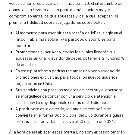
veces su horrores a cuotas mínimas de 1, 70. El intercambio de
apuestas ha llevado an una postura más social y mayor
compromiso entre los que apuestas y los la cual aceptan, si
premia la fidelidad sobre sus jugadores sobre póker.
Al momento para escribir esta reseña de 1xBet, single en el
fútbol había más sobre 1748 partidos disponibles para
apostar.
Promociones super Acca, todas las cuales llevarán tus
apuestas an una ruleta donde debes obtener el 2 hundred %
de beneficio.
En esta plataforma podrás reclamar una nan variedad de
promociones exclusivas para todos los nuevos usuarios
registrados en Chile.
Sus servicios son para los mejores del sector y el operador
se enorgullece de contar con una servicio de atención al
cliente day to day disponible en más de 30 idiomas.
A partir para este acuerdo, los angeles compañía se
convierte en el forma Socio Global del Club durante algunas
próximas temporadas, inclusive el 30 de junio de 2024.
A la hora de establecer estas ofertas, no sony ericsson tendrán