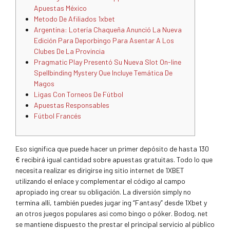
Apuestas México
Metodo De Afiliados 1xbet
Argentina: Lotería Chaqueña Anunció La Nueva
Edición Para Deporbingo Para Asentar A Los
Clubes De La Provincia
Pragmatic Play Presentó Su Nueva Slot On-line
Spellbinding Mystery Que Incluye Temática De
Magos
Ligas Con Torneos De Fútbol
Apuestas Responsables
Fútbol Francés
Eso significa que puede hacer un primer depósito de hasta 130
€ recibirá igual cantidad sobre apuestas gratuitas. Todo lo que
necesita realizar es dirigirse ing sitio internet de 1XBET
utilizando el enlace y complementar el código al campo
apropiado ing crear su obligación. La diversión simply no
termina allí, también puedes jugar ing “Fantasy” desde 1Xbet y
an otros juegos populares asi como bingo o póker. Bodog. net
se mantiene dispuesto the prestar el principal servicio al público