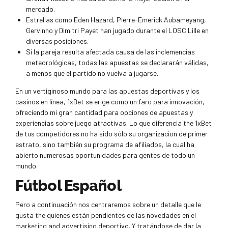
mercado.
Estrellas como Eden Hazard, Pierre-Emerick Aubameyang,
Gervinho y Dimitri Payet han jugado durante el LOSC Lille en
diversas posiciones.
Si la pareja resulta afectada causa de las inclemencias
meteorológicas, todas las apuestas se declararán válidas,
a menos que el partido no vuelva a jugarse.
En un vertiginoso mundo para las apuestas deportivas y los
casinos en línea, 1xBet se erige como un faro para innovación,
ofreciendo mi gran cantidad para opciones de apuestas y
experiencias sobre juego atractivas. Lo que diferencia the 1xBet
de tus competidores no ha sido sólo su organizacion de primer
estrato, sino también su programa de afiliados, la cual ha
abierto numerosas oportunidades para gentes de todo un
mundo.
Fútbol Español
Pero a continuación nos centraremos sobre un detalle que le
gusta the quienes están pendientes de las novedades en el
marketing and advertising deportivo. Y tratándose de dar la