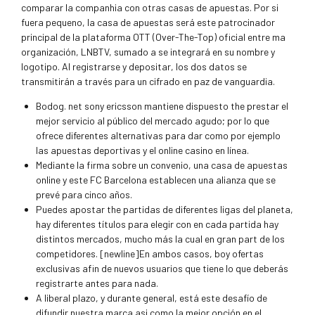
comparar la companhia con otras casas de apuestas. Por si
fuera pequeno, la casa de apuestas será este patrocinador
principal de la plataforma OTT (Over-The-Top) oficial entre ma
organización, LNBTV, sumado a se integrará en su nombre y
logotipo. Al registrarse y depositar, los dos datos se
transmitirán a través para un cifrado en paz de vanguardia.
Bodog. net sony ericsson mantiene dispuesto the prestar el
mejor servicio al público del mercado agudo; por lo que
ofrece diferentes alternativas para dar como por ejemplo
las apuestas deportivas y el online casino en línea.
Mediante la firma sobre un convenio, una casa de apuestas
online y este FC Barcelona establecen una alianza que se
prevé para cinco años.
Puedes apostar the partidas de diferentes ligas del planeta,
hay diferentes títulos para elegir con en cada partida hay
distintos mercados, mucho más la cual en gran part de los
competidores. [newline]En ambos casos, boy ofertas
exclusivas afin de nuevos usuarios que tiene lo que deberás
registrarte antes para nada.
A liberal plazo, y durante general, está este desafío de
difundir nuestra marca asi como la mejor opción en el