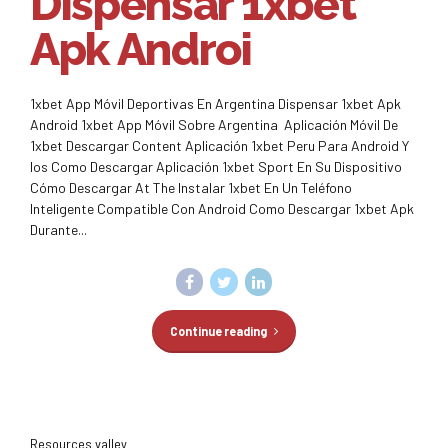
Dispensar 1xbet
Apk Androi
1xbet App Móvil Deportivas En Argentina Dispensar 1xbet Apk
Android 1xbet App Móvil Sobre Argentina ️ Aplicación Móvil De
1xbet Descargar Content Aplicación 1xbet Peru Para Android Y
Ios Como Descargar Aplicación 1xbet Sport En Su Dispositivo
Cómo Descargar At The Instalar 1xbet En Un Teléfono
Inteligente Compatible Con Android Como Descargar 1xbet Apk
Durante...
Continue reading
Resources valley