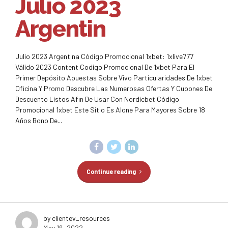
Julio 2023
Argentin
Julio 2023 Argentina Código Promocional 1xbet: 1xlive777
Válido 2023 Content Codigo Promocional De 1xbet Para El
Primer Depósito Apuestas Sobre Vivo Particularidades De 1xbet
Oficina Y Promo Descubre Las Numerosas Ofertas Y Cupones De
Descuento Listos Afin De Usar Con Nordicbet Código
Promocional 1xbet Este Sitio Es Alone Para Mayores Sobre 18
Años Bono De...
Continue reading
by clientev_resources
May 16, 2022