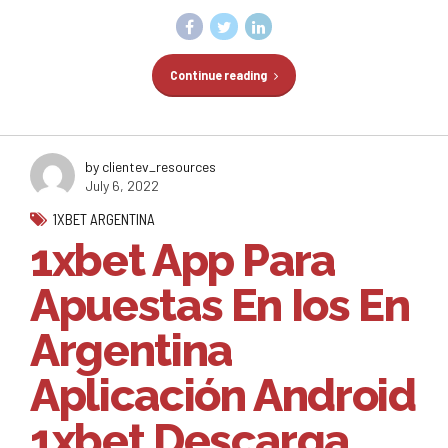
Continue reading
by clientev_resources
July 6, 2022
1XBET ARGENTINA
1xbet App Para
Apuestas En Ios En
Argentina
Aplicación Android
1xbet Descarga