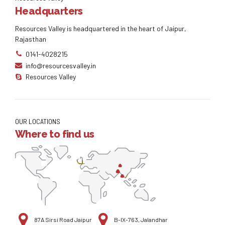
Headquarters
Resources Valley is headquartered in the heart of Jaipur,
Rajasthan
0141-4028215
info@resourcesvalley.in
Resources Valley
OUR LOCATIONS
Where to find us
87A Sirsi Road Jaipur
B-IX-763, Jalandhar