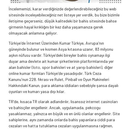
İncelememizi, karar verdiğinizde değerlendirebileceğiniz bu web
sitesinde inceleyebileceğiniz net listeye yer verdik, bu bize bizimle
iletişime geçerseniz, düşük kalitedeki bir bahis sitesinde bahse
girmenin hayal kırıklığını bir kez daha yaşamanıza gerek
olmayacak anlamına geliyor.
Türkiye'de İnternet Üzerinden Kumar Türkiye, Avrupa'nın
güneyinde bulunur ve kısmen Asya kıtasına uzanır, 83 milyonu
aşkın nüfusu vardır. Türkiye'deki bireyler bahis oynamayı ilgi
duyar ama devlete ait kumar şirketlerinin platformlarında yer
alan bahisler (loto, spor bahisleri ve at yarışı bahisleri), diğer
online kumar formları Türkiye'de yasadışıdır. Türk Ceza
Kanunu'nun 228. fıkrası ve Rulet, Pinball ve Oyun Makineleri
Hakkındaki Kanun, para aklama iddiaları sebebiyle şansa dayalı
oyunları ve kumarı yasa dışı kılar.
TR'de, kısaca TR olarak adlandırılır, lisanssız internet casinoları
ve bahisçiler engellenir. Ancak, uygulamada, pekcogu
yasaklanmaz, yalnızca en büyük ve en ünlü olanlar engellenir. Site
sahiplerine, aynı zamanda onlarda bahis yapanlara ciddi para
cezaları ve hatta tutuklama cezaları uygulanmasına rağmen,