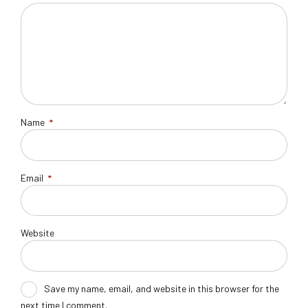
Name
*
Email
*
Website
Save my name, email, and website in this browser for the
next time I comment.