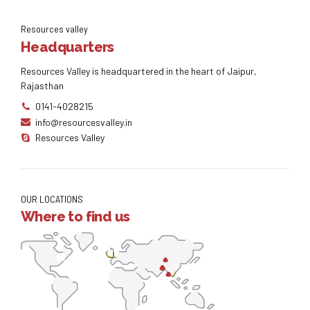
Resources valley
Headquarters
Resources Valley is headquartered in the heart of Jaipur,
Rajasthan
0141-4028215
info@resourcesvalley.in
Resources Valley
OUR LOCATIONS
Where to find us