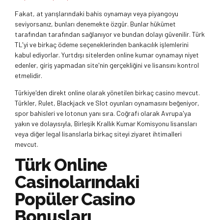
Fakat, at yarışlarındaki bahis oynamayı veya piyangoyu
seviyorsanız, bunları denemekte özgür. Bunlar hükümet
tarafından tarafından sağlanıyor ve bundan dolayı güvenilir. Türk
TL'yi ve birkaç ödeme seçeneklerinden bankacılık işlemlerini
kabul ediyorlar. Yurtdışı sitelerden online kumar oynamayı niyet
edenler, giriş yapmadan site'nin gerçekliğini ve lisansını kontrol
etmelidir.
Türkiye'den direkt online olarak yönetilen birkaç casino mevcut.
Türkler, Rulet, Blackjack ve Slot oyunları oynamasını beğeniyor,
spor bahisleri ve lotonun yanı sıra. Coğrafi olarak Avrupa'ya
yakın ve dolayısıyla, Birleşik Krallık Kumar Komisyonu lisansları
veya diğer legal lisanslarla birkaç siteyi ziyaret ihtimalleri
mevcut.
Türk Online
Casinolarındaki
Popüler Casino
Bonusları