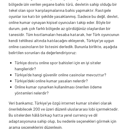
bölgede izin verilen yegane bahis türü, devletin sahip olduğu bir
tekel olan spor karşılaşmalarına bahis yapmaktır. Rastgele
oyunlar ise katı bir şekilde yasaklanmış. Sadece bu değil, devlet,
online kumar oynayan kişisel oyuncuları takip eder. Böyle bir
durum, pek çok farklı bölgede az gördüğünüz olaylardan bir
tanesidir. Tüm kısıtlamaları hesaba katarak, her Türk oyuncunun
kendi tehlikesi altında katılacağını ekleyerek, Türkiye'ye uygun
online casinoların bir listesini derledik. Bununla birlikte, aşağıda
belirtilen sorunları da değerlendiriyoruz:
Türkiye dostu online spor bahisleri için en iyi siteler
hangileridir?
Türkiye'de hangi güvenilir online casinolar mevcuttur?
Türkiye'deki online kumar yasaları nelerdir?
Online kumar oynarken kullanılması önerilen ödeme
yöntemleri nelerdir?
Veri bankamız, Türkiye'ye özgü internet kumar siteleri olarak
önerilebilecek 200 ve üzeri düzenli uluslararası lobi içermektedir.
Bu sitelerden hâlâ birkaçı hatta yerel currency ve dil
adaptasyonuna sahip olup, bu nedenle seçenekleri görmek için
arama seçeneklerini düzenleyin.