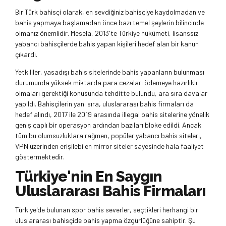
Bir Türk bahisçi olarak, en sevdiğiniz bahisçiye kaydolmadan ve
bahis yapmaya başlamadan önce bazı temel şeylerin bilincinde
olmanız önemlidir. Mesela, 2013'te Türkiye hükümeti, lisanssız
yabancı bahisçilerde bahis yapan kişileri hedef alan bir kanun
çıkardı.
Yetkililer, yasadışı bahis sitelerinde bahis yapanların bulunması
durumunda yüksek miktarda para cezaları ödemeye hazırlıklı
olmaları gerektiği konusunda tehditte bulundu, ara sıra davalar
yapıldı. Bahisçilerin yanı sıra, uluslararası bahis firmaları da
hedef alındı, 2017 ile 2019 arasında illegal bahis sitelerine yönelik
geniş çaplı bir operasyon ardından bazıları bloke edildi. Ancak
tüm bu olumsuzluklara rağmen, popüler yabancı bahis siteleri,
VPN üzerinden erişilebilen mirror siteler sayesinde hala faaliyet
göstermektedir.
Türkiye'nin En Saygın
Uluslararası Bahis Firmaları
Türkiye'de bulunan spor bahis severler, seçtikleri herhangi bir
uluslararası bahisçide bahis yapma özgürlüğüne sahiptir. Şu