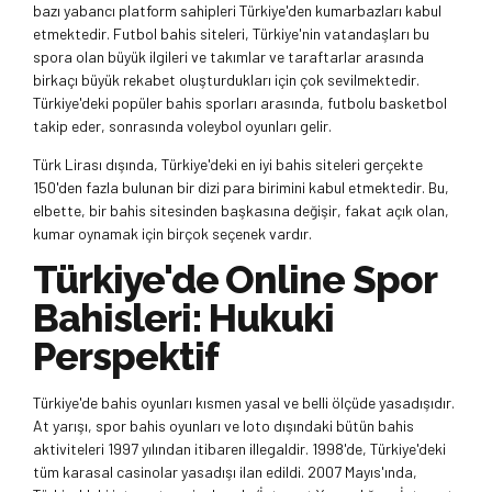
bazı yabancı platform sahipleri Türkiye'den kumarbazları kabul
etmektedir. Futbol bahis siteleri, Türkiye'nin vatandaşları bu
spora olan büyük ilgileri ve takımlar ve taraftarlar arasında
birkaçı büyük rekabet oluşturdukları için çok sevilmektedir.
Türkiye'deki popüler bahis sporları arasında, futbolu basketbol
takip eder, sonrasında voleybol oyunları gelir.
Türk Lirası dışında, Türkiye'deki en iyi bahis siteleri gerçekte
150'den fazla bulunan bir dizi para birimini kabul etmektedir. Bu,
elbette, bir bahis sitesinden başkasına değişir, fakat açık olan,
kumar oynamak için birçok seçenek vardır.
Türkiye'de Online Spor
Bahisleri: Hukuki
Perspektif
Türkiye'de bahis oyunları kısmen yasal ve belli ölçüde yasadışıdır.
At yarışı, spor bahis oyunları ve loto dışındaki bütün bahis
aktiviteleri 1997 yılından itibaren illegaldir. 1998'de, Türkiye'deki
tüm karasal casinolar yasadışı ilan edildi. 2007 Mayıs'ında,