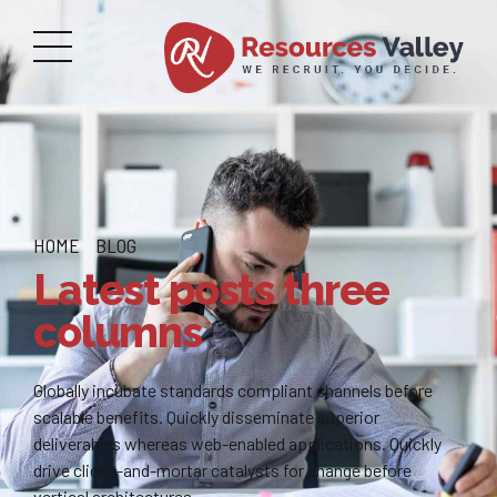
HOME
BLOG
Latest posts three
columns
Globally incubate standards compliant channels before
scalable benefits. Quickly disseminate superior
deliverables whereas web-enabled applications. Quickly
drive clicks-and-mortar catalysts for change before
vertical architectures.