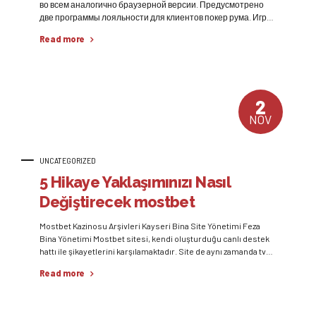
во всем аналогично браузерной версии. Предусмотрено
две программы лояльности для клиентов покер рума. Игра
на хорошие индивидуальные средства и профиль
Read more
реальных лет в online casino Joker доступны только
зарегистрированным юзерам. Лимиты, пополнение,
гарантии турниров — все это доступно на русском языке
для игроков из СНГ. Прогресс в турнирах, баланс...
2
NOV
UNCATEGORIZED
5 Hikaye Yaklaşımınızı Nasıl
Değiştirecek mostbet
Mostbet Kazinosu Arşivleri Kayseri Bina Site Yönetimi Feza
Bina Yönetimi Mostbet sitesi, kendi oluşturduğu canlı destek
hattı ile şikayetlerini karşılamaktadır. Site de aynı zamanda tv
canlı maç izle kanalı ile Mostbet apk indir uygulaması da
Read more
bulunmaktadır. Şaka gibi müşteri hizmetlerine soruyorum
kabul etmiyorlar. Mostbet Türkiye resmi veb sitesinde üye
olmakla birçok avantajlar yakalarsınız. Mostbet giriş...