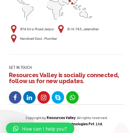
87A Sirsi Road Jaipur
B-IX-763, Jalandhar
Kandivali East , Mumbai
GET IN TOUCH
Resources Valley is socially connected,
follow us for new updates.
Copyright by
Resources Valley
. All rights reserved.
Powered By:
W3care Technologies Pvt. Ltd.
How can I help you?