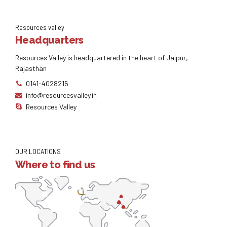
Resources valley
Headquarters
Resources Valley is headquartered in the heart of Jaipur,
Rajasthan
0141-4028215
info@resourcesvalley.in
Resources Valley
OUR LOCATIONS
Where to find us