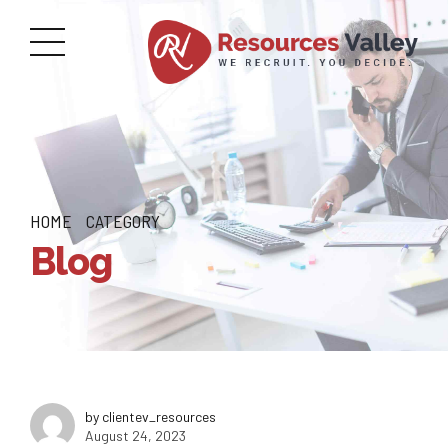
HOME
CATEGORY
Blog
by clientev_resources
August 24, 2023