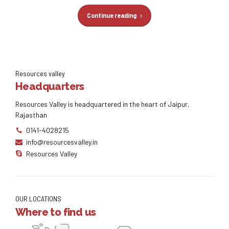
Continue reading
Resources valley
Headquarters
Resources Valley is headquartered in the heart of Jaipur,
Rajasthan
0141-4028215
info@resourcesvalley.in
Resources Valley
OUR LOCATIONS
Where to find us