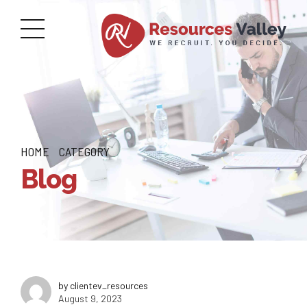
HOME
CATEGORY
Blog
by clientev_resources
August 9, 2023