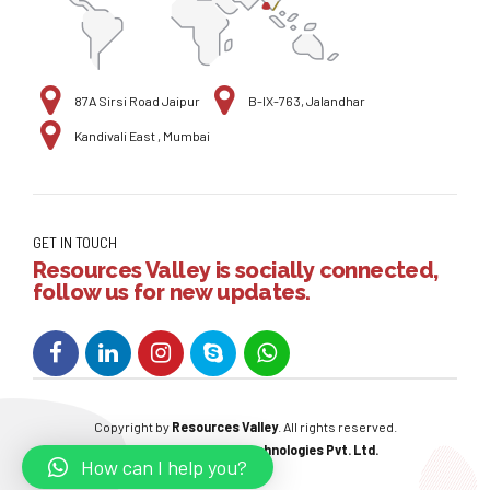
87A Sirsi Road Jaipur
B-IX-763, Jalandhar
Kandivali East , Mumbai
GET IN TOUCH
Resources Valley is socially connected,
follow us for new updates.
Copyright by
Resources Valley
. All rights reserved.
Powered By:
W3care Technologies Pvt. Ltd.
How can I help you?