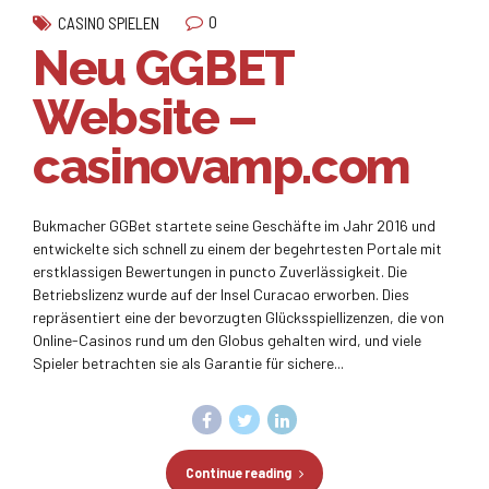
0
CASINO SPIELEN
Neu GGBET
Website –
casinovamp.com
Bukmacher GGBet startete seine Geschäfte im Jahr 2016 und
entwickelte sich schnell zu einem der begehrtesten Portale mit
erstklassigen Bewertungen in puncto Zuverlässigkeit. Die
Betriebslizenz wurde auf der Insel Curacao erworben. Dies
repräsentiert eine der bevorzugten Glücksspiellizenzen, die von
Online-Casinos rund um den Globus gehalten wird, und viele
Spieler betrachten sie als Garantie für sichere...
Continue reading