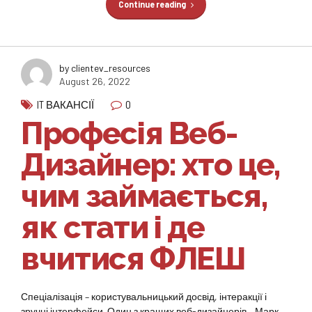
Continue reading
by clientev_resources
August 26, 2022
0
IT ВАКАНСІЇ
Професія Веб-
Дизайнер: хто це,
чим займається,
як стати і де
вчитися ФЛЕШ
Спеціалізація – користувальницький досвід, інтеракції і
зручні інтерфейси. Один з кращих веб-дизайнерів – Марк