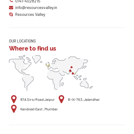
0141-4028215
info@resourcesvalley.in
Resources Valley
OUR LOCATIONS
Where to find us
87A Sirsi Road Jaipur
B-IX-763, Jalandhar
Kandivali East , Mumbai