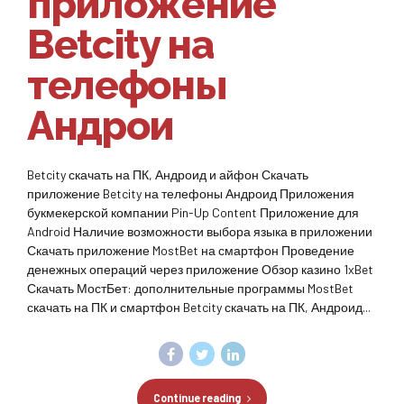
приложение
Betcity на
телефоны
Андрои
Betcity скачать на ПК, Андроид и айфон Скачать
приложение Betcity на телефоны Андроид Приложения
букмекерской компании Pin-Up Content Приложение для
Android Наличие возможности выбора языка в приложении
Скачать приложение MostBet на смартфон Проведение
денежных операций через приложение Обзор казино 1xBet
Скачать МостБет: дополнительные программы MostBet
скачать на ПК и смартфон Betcity скачать на ПК, Андроид...
Continue reading