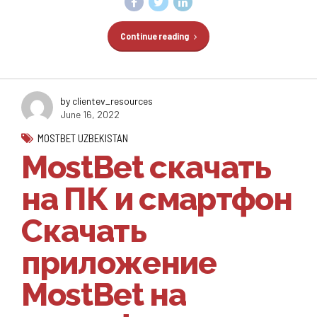
Continue reading
by clientev_resources
June 16, 2022
MOSTBET UZBEKISTAN
MostBet скачать
на ПК и смартфон
Скачать
приложение
MostBet на