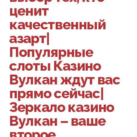
ценит
качественный
азарт|
Популярные
слоты Казино
Вулкан ждут вас
прямо сейчас|
Зеркало казино
Вулкан – ваше
второе