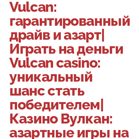
Vulcan:
гарантированный
драйв и азарт|
Играть на деньги
Vulcan casino:
уникальный
шанс стать
победителем|
Казино Вулкан:
азартные игры на