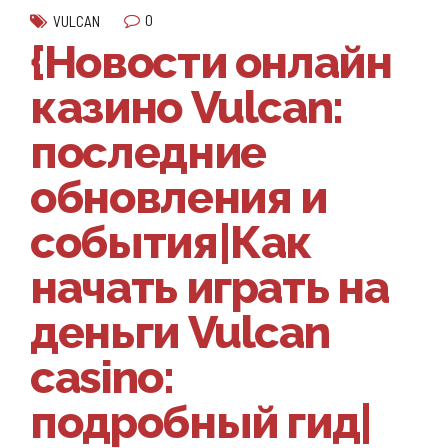
0
VULCAN
{Новости онлайн
казино Vulcan:
последние
обновления и
события|Как
начать играть на
деньги Vulcan
casino:
подробный гид|