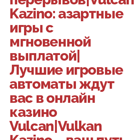
Kazino: азартные
игры с
мгновенной
выплатой|
Лучшие игровые
автоматы ждут
вас в онлайн
казино
Vulcan|Vulkan