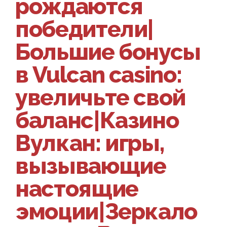
рождаются
победители|
Большие бонусы
в Vulcan casino:
увеличьте свой
баланс|Казино
Вулкан: игры,
вызывающие
настоящие
эмоции|Зеркало