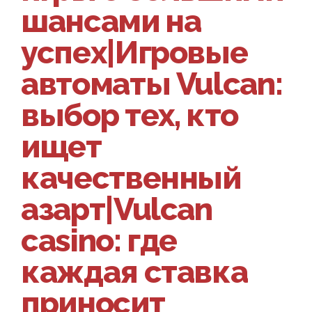
шансами на
успех|Игровые
автоматы Vulcan:
выбор тех, кто
ищет
качественный
азарт|Vulcan
casino: где
каждая ставка
приносит