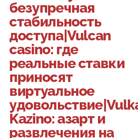
безупречная
стабильность
доступа|Vulcan
casino: где
реальные ставки
приносят
виртуальное
удовольствие|Vulk
Kazino: азарт и
развлечения на