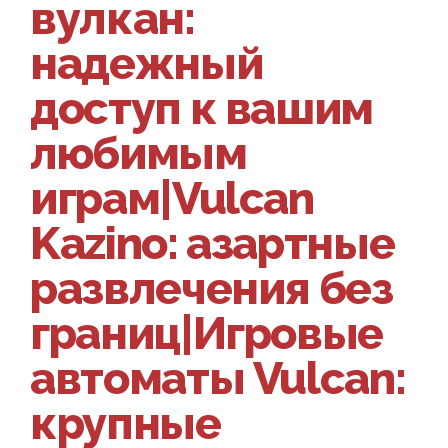
вулкан:
надежный
доступ к вашим
любимым
играм|Vulcan
Kazino: азартные
развлечения без
границ|Игровые
автоматы Vulcan:
крупные