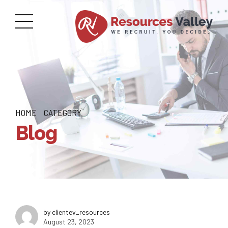
HOME
CATEGORY
Blog
by clientev_resources
August 23, 2023