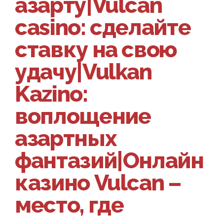
азарту|Vulcan
casino: сделайте
ставку на свою
удачу|Vulkan
Kazino:
воплощение
азартных
фантазий|Онлайн
казино Vulcan –
место, где