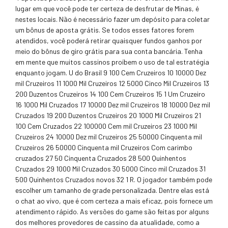
lugar em que você pode ter certeza de desfrutar de Minas, é
nestes locais. Não é necessário fazer um depósito para coletar
um bônus de aposta grátis. Se todos esses fatores forem
atendidos, você poderá retirar quaisquer fundos ganhos por
meio do bônus de giro grátis para sua conta bancária. Tenha
em mente que muitos cassinos proíbem o uso de tal estratégia
enquanto jogam. U do Brasil 9 100 Cem Cruzeiros 10 10000 Dez
mil Cruzeiros 11 1000 Mil Cruzeiros 12 5000 Cinco Mil Cruzeiros 13
200 Duzentos Cruzeiros 14 100 Cem Cruzeiros 15 1 Um Cruzeiro
16 1000 Mil Cruzados 17 10000 Dez mil Cruzeiros 18 10000 Dez mil
Cruzados 19 200 Duzentos Cruzeiros 20 1000 Mil Cruzeiros 21
100 Cem Cruzados 22 100000 Cem mil Cruzeiros 23 1000 Mil
Cruzeiros 24 10000 Dez mil Cruzeiros 25 50000 Cinquenta mil
Cruzeiros 26 50000 Cinquenta mil Cruzeiros Com carimbo
cruzados 27 50 Cinquenta Cruzados 28 500 Quinhentos
Cruzados 29 1000 Mil Cruzados 30 5000 Cinco mil Cruzados 31
500 Quinhentos Cruzados novos 32 1 R. O jogador também pode
escolher um tamanho de grade personalizada. Dentre elas está
o chat ao vivo, que é com certeza a mais eficaz, pois fornece um
atendimento rápido. As versões do game são feitas por alguns
dos melhores provedores de cassino da atualidade, como a