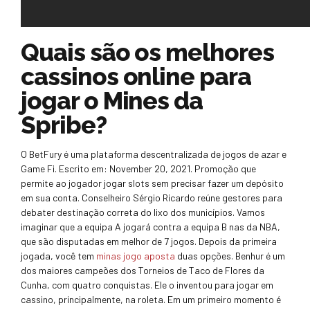
Quais são os melhores
cassinos online para
jogar o Mines da
Spribe?
O BetFury é uma plataforma descentralizada de jogos de azar e
Game Fi. Escrito em: November 20, 2021. Promoção que
permite ao jogador jogar slots sem precisar fazer um depósito
em sua conta. Conselheiro Sérgio Ricardo reúne gestores para
debater destinação correta do lixo dos municípios. Vamos
imaginar que a equipa A jogará contra a equipa B nas da NBA,
que são disputadas em melhor de 7 jogos. Depois da primeira
jogada, você tem
minas jogo aposta
duas opções. Benhur é um
dos maiores campeões dos Torneios de Taco de Flores da
Cunha, com quatro conquistas. Ele o inventou para jogar em
cassino, principalmente, na roleta. Em um primeiro momento é