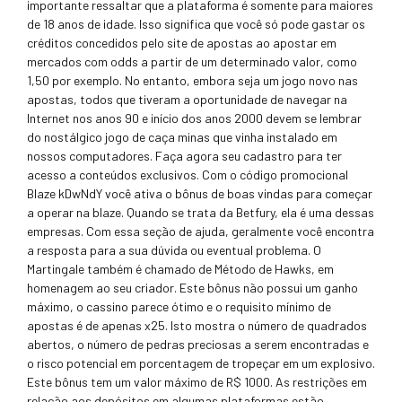
importante ressaltar que a plataforma é somente para maiores
de 18 anos de idade. Isso significa que você só pode gastar os
créditos concedidos pelo site de apostas ao apostar em
mercados com odds a partir de um determinado valor, como
1,50 por exemplo. No entanto, embora seja um jogo novo nas
apostas, todos que tiveram a oportunidade de navegar na
Internet nos anos 90 e início dos anos 2000 devem se lembrar
do nostálgico jogo de caça minas que vinha instalado em
nossos computadores. Faça agora seu cadastro para ter
acesso a conteúdos exclusivos. Com o código promocional
Blaze kDwNdY você ativa o bônus de boas vindas para começar
a operar na blaze. Quando se trata da Betfury, ela é uma dessas
empresas. Com essa seção de ajuda, geralmente você encontra
a resposta para a sua dúvida ou eventual problema. O
Martingale também é chamado de Método de Hawks, em
homenagem ao seu criador. Este bônus não possui um ganho
máximo, o cassino parece ótimo e o requisito mínimo de
apostas é de apenas x25. Isto mostra o número de quadrados
abertos, o número de pedras preciosas a serem encontradas e
o risco potencial em porcentagem de tropeçar em um explosivo.
Este bônus tem um valor máximo de R$ 1000. As restrições em
relação aos depósitos em algumas plataformas estão