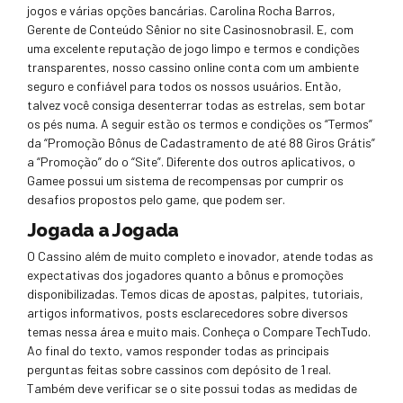
jogos e várias opções bancárias. Carolina Rocha Barros,
Gerente de Conteúdo Sênior no site Casinosnobrasil. E, com
uma excelente reputação de jogo limpo e termos e condições
transparentes, nosso cassino online conta com um ambiente
seguro e confiável para todos os nossos usuários. Então,
talvez você consiga desenterrar todas as estrelas, sem botar
os pés numa. A seguir estão os termos e condições os “Termos”
da “Promoção Bônus de Cadastramento de até 88 Giros Grátis”
a “Promoção” do o “Site”. Diferente dos outros aplicativos, o
Gamee possui um sistema de recompensas por cumprir os
desafios propostos pelo game, que podem ser.
Jogada a Jogada
O Cassino além de muito completo e inovador, atende todas as
expectativas dos jogadores quanto a bônus e promoções
disponibilizadas. Temos dicas de apostas, palpites, tutoriais,
artigos informativos, posts esclarecedores sobre diversos
temas nessa área e muito mais. Conheça o Compare TechTudo.
Ao final do texto, vamos responder todas as principais
perguntas feitas sobre cassinos com depósito de 1 real.
Também deve verificar se o site possui todas as medidas de