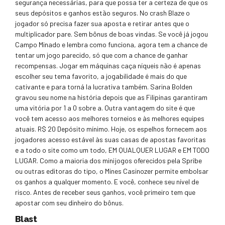
segurança necessárias, para que possa ter a certeza de que os
seus depósitos e ganhos estão seguros. No crash Blaze o
jogador só precisa fazer sua aposta e retirar antes que o
multiplicador pare. Sem bônus de boas vindas. Se você já jogou
Campo Minado e lembra como funciona, agora tem a chance de
tentar um jogo parecido, só que com a chance de ganhar
recompensas. Jogar em máquinas caça níqueis não é apenas
escolher seu tema favorito, a jogabilidade é mais do que
cativante e para torná la lucrativa também. Sarina Bolden
gravou seu nome na história depois que as Filipinas garantiram
uma vitória por 1 a 0 sobre a. Outra vantagem do site é que
você tem acesso aos melhores torneios e às melhores equipes
atuais. R$ 20 Depósito mínimo. Hoje, os espelhos fornecem aos
jogadores acesso estável às suas casas de apostas favoritas
e a todo o site como um todo, EM QUALQUER LUGAR e EM TODO
LUGAR. Como a maioria dos minijogos oferecidos pela Spribe
ou outras editoras do tipo, o Mines Casinozer permite embolsar
os ganhos a qualquer momento. E você, conhece seu nível de
risco. Antes de receber seus ganhos, você primeiro tem que
apostar com seu dinheiro do bônus.
Blast