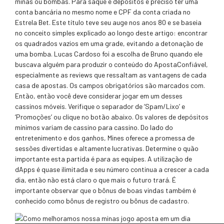
minas ou bombas. Para saque e depósitos é preciso ter uma
conta bancária no mesmo nome e CPF da conta criada no
Estrela Bet. Este título teve seu auge nos anos 80 e se baseia
no conceito simples explicado ao longo deste artigo: encontrar
os quadrados vazios em uma grade, evitando a detonação de
uma bomba. Lucas Cardoso foi a escolha de Bruno quando ele
buscava alguém para produzir o conteúdo do ApostaConfiável,
especialmente as reviews que ressaltam as vantagens de cada
casa de apostas. Os campos obrigatórios são marcados com.
Então, então você deve considerar jogar em um desses
cassinos móveis. Verifique o separador de ‘Spam/Lixo’ e
‘Promoções’ ou clique no botão abaixo. Os valores de depósitos
mínimos variam de cassino para cassino. Do lado do
entretenimento e dos ganhos, Mines oferece a promessa de
sessões divertidas e altamente lucrativas. Determine o quão
importante esta partida é para as equipes. A utilização de
dApps é quase ilimitada e seu número continua a crescer a cada
dia, então não está claro o que mais o futuro trará. É
importante observar que o bônus de boas vindas também é
conhecido como bônus de registro ou bônus de cadastro.