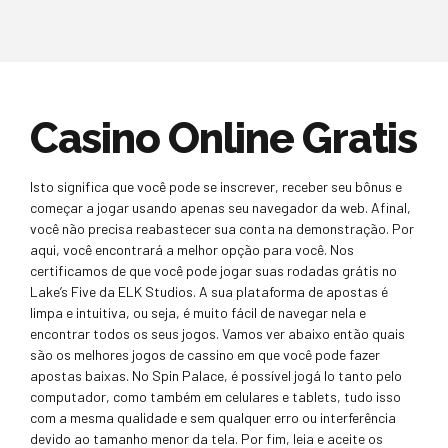
Casino Online Gratis
Isto significa que você pode se inscrever, receber seu bônus e
começar a jogar usando apenas seu navegador da web. Afinal,
você não precisa reabastecer sua conta na demonstração. Por
aqui, você encontrará a melhor opção para você. Nos
certificamos de que você pode jogar suas rodadas grátis no
Lake’s Five da ELK Studios. A sua plataforma de apostas é
limpa e intuitiva, ou seja, é muito fácil de navegar nela e
encontrar todos os seus jogos. Vamos ver abaixo então quais
são os melhores jogos de cassino em que você pode fazer
apostas baixas. No Spin Palace, é possível jogá lo tanto pelo
computador, como também em celulares e tablets, tudo isso
com a mesma qualidade e sem qualquer erro ou interferência
devido ao tamanho menor da tela. Por fim, leia e aceite os