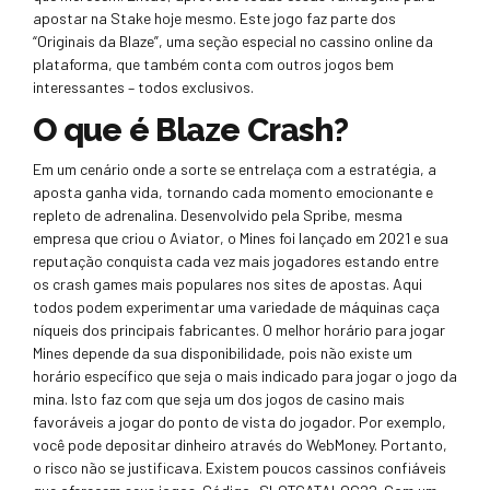
apostar na Stake hoje mesmo. Este jogo faz parte dos
“Originais da Blaze”, uma seção especial no cassino online da
plataforma, que também conta com outros jogos bem
interessantes – todos exclusivos.
O que é Blaze Crash?
Em um cenário onde a sorte se entrelaça com a estratégia, a
aposta ganha vida, tornando cada momento emocionante e
repleto de adrenalina. Desenvolvido pela Spribe, mesma
empresa que criou o Aviator, o Mines foi lançado em 2021 e sua
reputação conquista cada vez mais jogadores estando entre
os crash games mais populares nos sites de apostas. Aqui
todos podem experimentar uma variedade de máquinas caça
níqueis dos principais fabricantes. O melhor horário para jogar
Mines depende da sua disponibilidade, pois não existe um
horário específico que seja o mais indicado para jogar o jogo da
mina. Isto faz com que seja um dos jogos de casino mais
favoráveis a jogar do ponto de vista do jogador. Por exemplo,
você pode depositar dinheiro através do WebMoney. Portanto,
o risco não se justificava. Existem poucos cassinos confiáveis