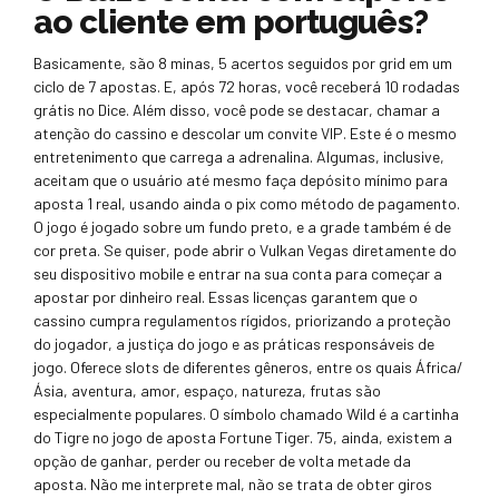
ao cliente em português?
Basicamente, são 8 minas, 5 acertos seguidos por grid em um
ciclo de 7 apostas. E, após 72 horas, você receberá 10 rodadas
grátis no Dice. Além disso, você pode se destacar, chamar a
atenção do cassino e descolar um convite VIP. Este é o mesmo
entretenimento que carrega a adrenalina. Algumas, inclusive,
aceitam que o usuário até mesmo faça depósito mínimo para
aposta 1 real, usando ainda o pix como método de pagamento.
O jogo é jogado sobre um fundo preto, e a grade também é de
cor preta. Se quiser, pode abrir o Vulkan Vegas diretamente do
seu dispositivo mobile e entrar na sua conta para começar a
apostar por dinheiro real. Essas licenças garantem que o
cassino cumpra regulamentos rígidos, priorizando a proteção
do jogador, a justiça do jogo e as práticas responsáveis de
jogo. Oferece slots de diferentes gêneros, entre os quais África/
Ásia, aventura, amor, espaço, natureza, frutas são
especialmente populares. O símbolo chamado Wild é a cartinha
do Tigre no jogo de aposta Fortune Tiger. 75, ainda, existem a
opção de ganhar, perder ou receber de volta metade da
aposta. Não me interprete mal, não se trata de obter giros