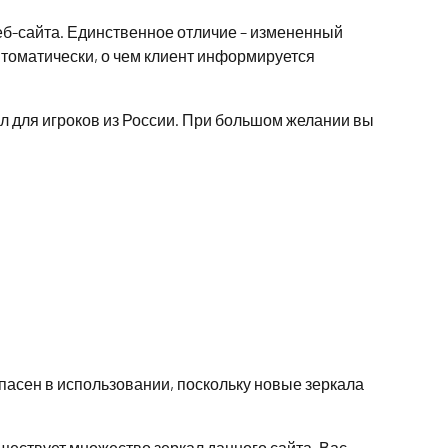
веб-сайта. Единственное отличие – измененный
автоматически, о чем клиент информируется
ал для игроков из России. При большом желании вы
пасен в использовании, поскольку новые зеркала
уществует множество зеркал данного сайта. Вас