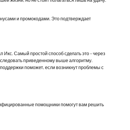
онусами и промокодами. Это подтверждает
Ап Икс. Самый простой способ сделать это – через
и следовать приведенному выше алгоритму.
а поддержки поможет, если возникнут проблемы с
валифицированные помощники помогут вам решить