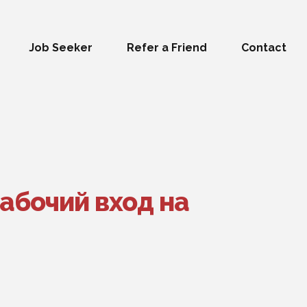
Job Seeker
Refer a Friend
Contact
абочий вход на