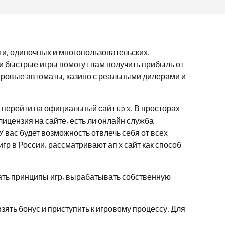
ги, одиночных и многопользовательских.
тые и быстрые игры помогут вам получить прибыль от
игровые автоматы, казино с реальными дилерами и
о перейти на официальный сайт up x. В просторах
лицензия на сайте, есть ли онлайн служба
 У вас будет возможность отвлечь себя от всех
гр в России, рассматривают ап х сайт как способ
мать принципы игр, вырабатывать собственную
взять бонус и приступить к игровому процессу. Для