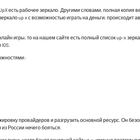
 UpX есть рабочее зеркало. Другими словами, полная копия 
зеркало up x с возможностью играть на деньги, происходит 
лайн игры, то на нашем сайте есть полный список up-x зерк
 IOS.
можностями:
кировку провайдеров и разгрузить основной ресурс. Он безо
 из России нечего бояться.
сии очень часто банят основной сайт up.x, именно поэтому с