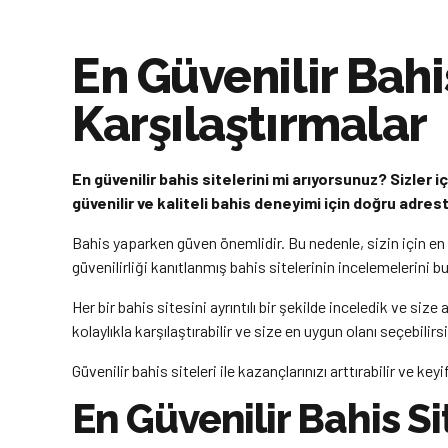
En Güvenilir Bahi
Karşılaştırmalar
En güvenilir bahis sitelerini mi arıyorsunuz? Sizler iç
güvenilir ve kaliteli bahis deneyimi için doğru adres
Bahis yaparken güven önemlidir. Bu nedenle, sizin için en 
güvenilirliği kanıtlanmış bahis sitelerinin incelemelerini bu
Her bir bahis sitesini ayrıntılı bir şekilde inceledik ve size
kolaylıkla karşılaştırabilir ve size en uygun olanı seçebilirs
Güvenilir bahis siteleri ile kazançlarınızı arttırabilir ve k
En Güvenilir Bahis Si