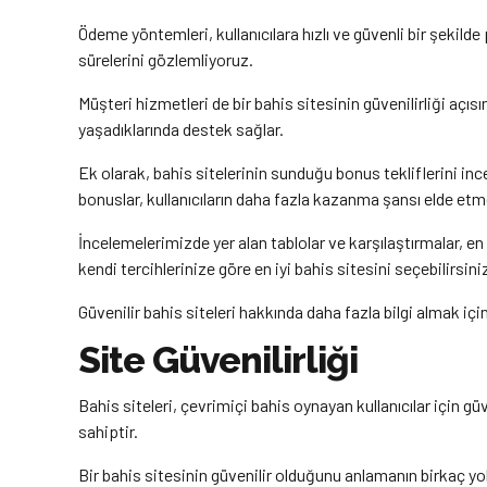
Ödeme yöntemleri, kullanıcılara hızlı ve güvenli bir şekil
sürelerini gözlemliyoruz.
Müşteri hizmetleri de bir bahis sitesinin güvenilirliği açıs
yaşadıklarında destek sağlar.
Ek olarak, bahis sitelerinin sunduğu bonus tekliflerini in
bonuslar, kullanıcıların daha fazla kazanma şansı elde etme
İncelemelerimizde yer alan tablolar ve karşılaştırmalar, en gü
kendi tercihlerinize göre en iyi bahis sitesini seçebilirsini
Güvenilir bahis siteleri hakkında daha fazla bilgi almak iç
Site Güvenilirliği
Bahis siteleri, çevrimiçi bahis oynayan kullanıcılar için gü
sahiptir.
Bir bahis sitesinin güvenilir olduğunu anlamanın birkaç yol