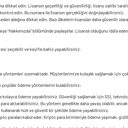
a dikkat edin. Lisansın geçerliliği ve güvenilirliği, lisans sahibi taraf
ontrol edin. Bu numara ile lisansın gerçekliğini doğrulayabilirsiniz.
eden aldığına dikkat edin. Bazı ülkelerin lisansları daha güvenilir olarak
a veya “Hakkımızda” bölümünde paylaşırlar. Lisanslı olduğunu iddia eden b
esi seçebilir ve keyifle bahis yapabilirsiniz.
deme yöntemleri sunmaktadır. Müşterilerimize kolaylık sağlamak için ç
zı popüler ödeme yöntemlerini bulabilirsiniz:
e kolayca ödeme yapabilirsiniz. Güvenliği sağlamak için SSL teknolojis
para aktarabilirsiniz. Bu yöntem genellikle daha yavaş olabilir, ancak 
ı kullanarak hızlı ve güvenli bir şekilde ödeme yapabilirsiniz.
pto paraları kabul eder. Kripto para birimleriyle ödeme yapmak, gizlilik 