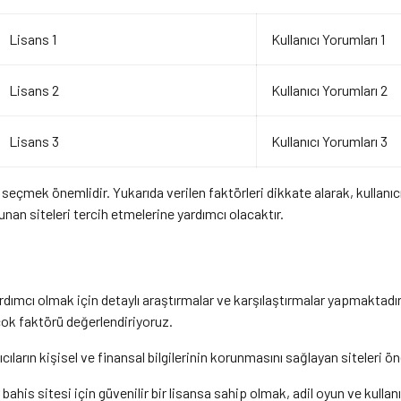
Lisans 1
Kullanıcı Yorumları 1
Lisans 2
Kullanıcı Yorumları 2
Lisans 3
Kullanıcı Yorumları 3
eçmek önemlidir. Yukarıda verilen faktörleri dikkate alarak, kullanıcıla
unan siteleri tercih etmelerine yardımcı olacaktır.
ardımcı olmak için detaylı araştırmalar ve karşılaştırmalar yapmaktad
rçok faktörü değerlendiriyoruz.
cıların kişisel ve finansal bilgilerinin korunmasını sağlayan siteleri ön
 bahis sitesi için güvenilir bir lisansa sahip olmak, adil oyun ve kullan