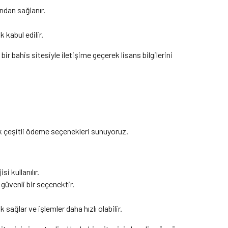
ından sağlanır.
 kabul edilir.
ir bahis sitesiyle iletişime geçerek lisans bilgilerini
ok çeşitli ödeme seçenekleri sunuyoruz.
i kullanılır.
güvenli bir seçenektir.
sağlar ve işlemler daha hızlı olabilir.