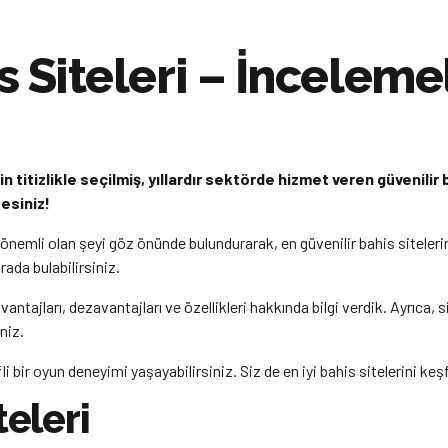
s Siteleri – İnceleme
in titizlikle seçilmiş, yıllardır sektörde hizmet veren güvenilir 
tesiniz!
önemli olan şeyi göz önünde bulundurarak, en güvenilir bahis siteleri
rada bulabilirsiniz.
 avantajları, dezavantajları ve özellikleri hakkında bilgi verdik. Ayrıca,
iniz.
eyifli bir oyun deneyimi yaşayabilirsiniz. Siz de en iyi bahis sitelerini
teleri