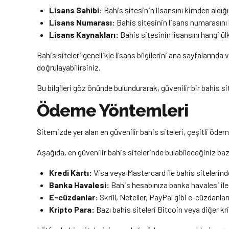
Lisans Sahibi:
Bahis sitesinin lisansını kimden aldığın
Lisans Numarası:
Bahis sitesinin lisans numarasını k
Lisans Kaynakları:
Bahis sitesinin lisansını hangi ülk
Bahis siteleri genellikle lisans bilgilerini ana sayfalarınd
doğrulayabilirsiniz.
Bu bilgileri göz önünde bulundurarak, güvenilir bir bahis sit
Ödeme Yöntemleri
Sitemizde yer alan en güvenilir bahis siteleri, çeşitli ö
Aşağıda, en güvenilir bahis sitelerinde bulabileceğiniz ba
Kredi Kartı:
Visa veya Mastercard ile bahis sitelerind
Banka Havalesi:
Bahis hesabınıza banka havalesi ile 
E-cüzdanlar:
Skrill, Neteller, PayPal gibi e-cüzdanlar
Kripto Para:
Bazı bahis siteleri Bitcoin veya diğer kri