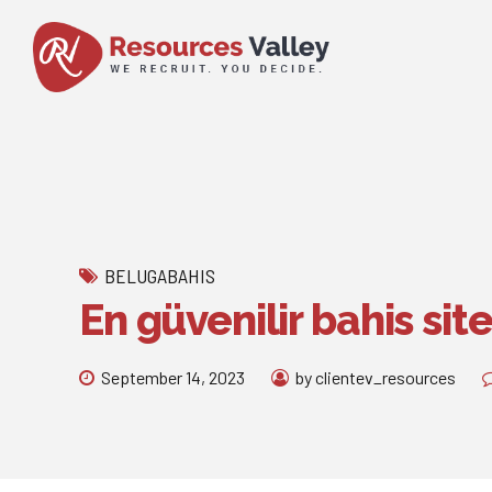
BELUGABAHIS
En güvenilir bahis sit
September 14, 2023
by clientev_resources