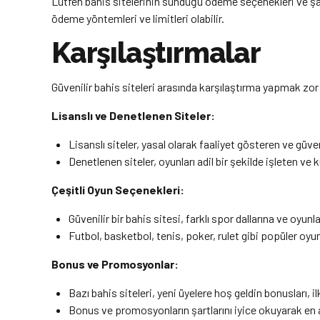
Lütfen bahis sitelerinin sunduğu ödeme seçenekleri ve şart
ödeme yöntemleri ve limitleri olabilir.
Karşılaştırmalar
Güvenilir bahis siteleri arasında karşılaştırma yapmak zor ol
Lisanslı ve Denetlenen Siteler:
Lisanslı siteler, yasal olarak faaliyet gösteren ve güven
Denetlenen siteler, oyunları adil bir şekilde işleten ve k
Çeşitli Oyun Seçenekleri:
Güvenilir bir bahis sitesi, farklı spor dallarına ve oyu
Futbol, basketbol, tenis, poker, rulet gibi popüler oyu
Bonus ve Promosyonlar:
Bazı bahis siteleri, yeni üyelere hoş geldin bonusları, 
Bonus ve promosyonların şartlarını iyice okuyarak en av