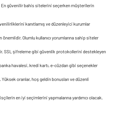
En güvenilir bahis sitelerini seçerken müşterilerin
venilirliklerini kanıtlamış ve düzenleyici kurumlar
in önemlidir. Olumlu kullanıcı yorumlarına sahip siteler
dir. SSL şifreleme gibi güvenlik protokollerini destekleyen
banka havalesi, kredi kartı, e-cüzdan gibi seçenekler
. Yüksek oranlar, hoş geldin bonusları ve düzenli
hisçilerin en iyi seçimlerini yapmalarına yardımcı olacak.