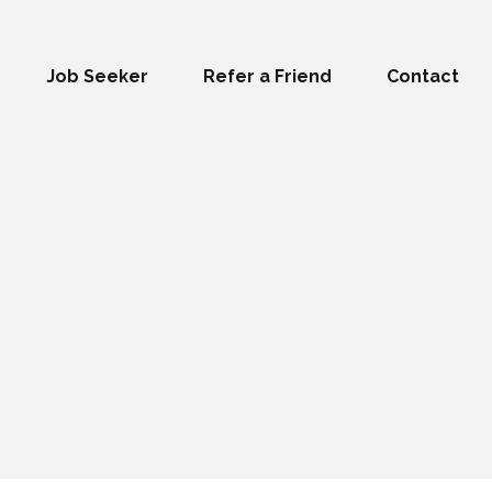
Job Seeker
Refer a Friend
Contact