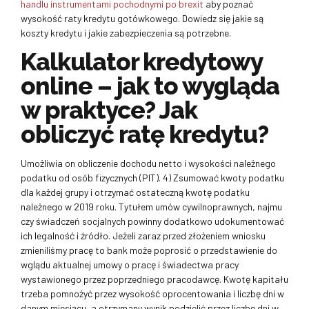
handlu instrumentami pochodnymi po brexit
aby poznać
wysokość raty kredytu gotówkowego. Dowiedz się jakie są
koszty kredytu i jakie zabezpieczenia są potrzebne.
Kalkulator kredytowy
online – jak to wygląda
w praktyce? Jak
obliczyć ratę kredytu?
Umożliwia on obliczenie dochodu netto i wysokości należnego
podatku od osób fizycznych (PIT). 4) Zsumować kwoty podatku
dla każdej grupy i otrzymać ostateczną kwotę podatku
należnego w 2019 roku. Tytułem umów cywilnoprawnych, najmu
czy świadczeń socjalnych powinny dodatkowo udokumentować
ich legalność i źródło. Jeżeli zaraz przed złożeniem wniosku
zmieniliśmy pracę to bank może poprosić o przedstawienie do
wglądu aktualnej umowy o pracę i świadectwa pracy
wystawionego przez poprzedniego pracodawcę. Kwotę kapitału
trzeba pomnożyć przez wysokość oprocentowania i liczbę dni w
danym miesiącu, a otrzymany wynik podzielić przez liczbę dni w