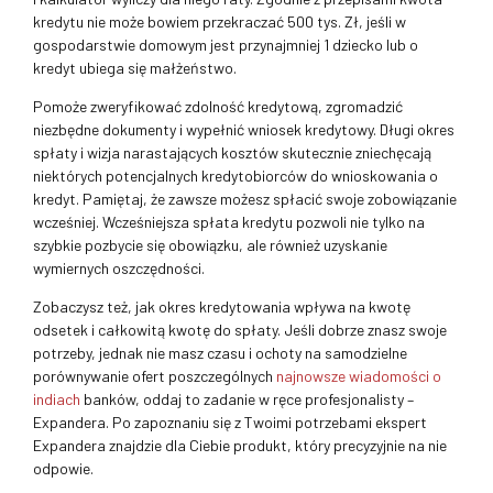
kredytu nie może bowiem przekraczać 500 tys. Zł, jeśli w
gospodarstwie domowym jest przynajmniej 1 dziecko lub o
kredyt ubiega się małżeństwo.
Pomoże zweryfikować zdolność kredytową, zgromadzić
niezbędne dokumenty i wypełnić wniosek kredytowy. Długi okres
spłaty i wizja narastających kosztów skutecznie zniechęcają
niektórych potencjalnych kredytobiorców do wnioskowania o
kredyt. Pamiętaj, że zawsze możesz spłacić swoje zobowiązanie
wcześniej. Wcześniejsza spłata kredytu pozwoli nie tylko na
szybkie pozbycie się obowiązku, ale również uzyskanie
wymiernych oszczędności.
Zobaczysz też, jak okres kredytowania wpływa na kwotę
odsetek i całkowitą kwotę do spłaty. Jeśli dobrze znasz swoje
potrzeby, jednak nie masz czasu i ochoty na samodzielne
porównywanie ofert poszczególnych
najnowsze wiadomości o
indiach
banków, oddaj to zadanie w ręce profesjonalisty –
Expandera. Po zapoznaniu się z Twoimi potrzebami ekspert
Expandera znajdzie dla Ciebie produkt, który precyzyjnie na nie
odpowie.