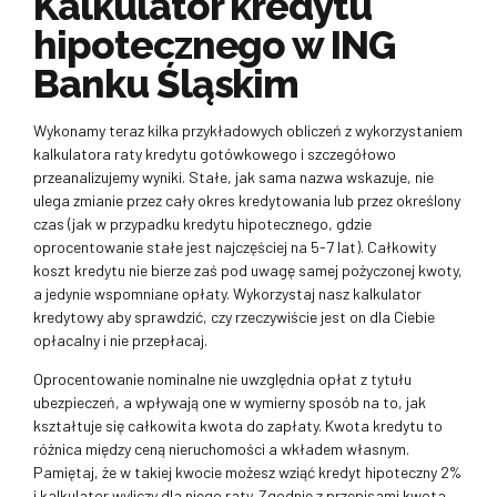
Kalkulator kredytu
hipotecznego w ING
Banku Śląskim
Wykonamy teraz kilka przykładowych obliczeń z wykorzystaniem
kalkulatora raty kredytu gotówkowego i szczegółowo
przeanalizujemy wyniki. Stałe, jak sama nazwa wskazuje, nie
ulega zmianie przez cały okres kredytowania lub przez określony
czas (jak w przypadku kredytu hipotecznego, gdzie
oprocentowanie stałe jest najczęściej na 5-7 lat). Całkowity
koszt kredytu nie bierze zaś pod uwagę samej pożyczonej kwoty,
a jedynie wspomniane opłaty. Wykorzystaj nasz kalkulator
kredytowy aby sprawdzić, czy rzeczywiście jest on dla Ciebie
opłacalny i nie przepłacaj.
Oprocentowanie nominalne nie uwzględnia opłat z tytułu
ubezpieczeń, a wpływają one w wymierny sposób na to, jak
kształtuje się całkowita kwota do zapłaty. Kwota kredytu to
różnica między ceną nieruchomości a wkładem własnym.
Pamiętaj, że w takiej kwocie możesz wziąć kredyt hipoteczny 2%
i kalkulator wyliczy dla niego raty. Zgodnie z przepisami kwota