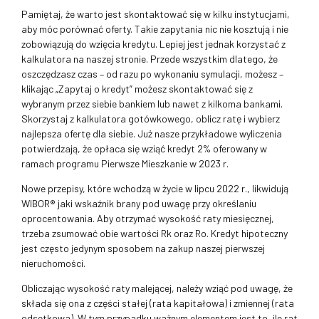
Pamiętaj, że warto jest skontaktować się w kilku instytucjami,
aby móc porównać oferty. Takie zapytania nic nie kosztują i nie
zobowiązują do wzięcia kredytu. Lepiej jest jednak korzystać z
kalkulatora na naszej stronie. Przede wszystkim dlatego, że
oszczędzasz czas – od razu po wykonaniu symulacji, możesz –
klikając „Zapytaj o kredyt” możesz skontaktować się z
wybranym przez siebie bankiem lub nawet z kilkoma bankami.
Skorzystaj z kalkulatora gotówkowego, oblicz ratę i wybierz
najlepsza ofertę dla siebie. Już nasze przykładowe wyliczenia
potwierdzają, że opłaca się wziąć kredyt 2% oferowany w
ramach programu Pierwsze Mieszkanie w 2023 r.
Nowe przepisy, które wchodzą w życie w lipcu 2022 r., likwidują
WIBOR® jaki wskaźnik brany pod uwagę przy określaniu
oprocentowania. Aby otrzymać wysokość raty miesięcznej,
trzeba zsumować obie wartości Rk oraz Ro. Kredyt hipoteczny
jest często jedynym sposobem na zakup naszej pierwszej
nieruchomości.
Obliczając wysokość raty malejącej, należy wziąć pod uwagę, że
składa się ona z części stałej (rata kapitałowa) i zmiennej (rata
odsetkowa). W tym przypadku ważnym elementem jest to, ile rat