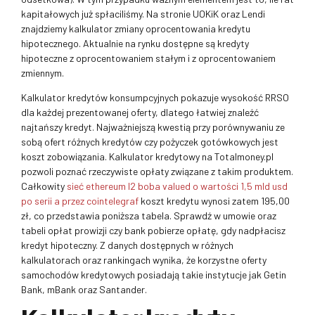
kapitałowych już spłaciliśmy. Na stronie UOKiK oraz Lendi
znajdziemy kalkulator zmiany oprocentowania kredytu
hipotecznego. Aktualnie na rynku dostępne są kredyty
hipoteczne z oprocentowaniem stałym i z oprocentowaniem
zmiennym.
Kalkulator kredytów konsumpcyjnych pokazuje wysokość RRSO
dla każdej prezentowanej oferty, dlatego łatwiej znaleźć
najtańszy kredyt. Najważniejszą kwestią przy porównywaniu ze
sobą ofert różnych kredytów czy pożyczek gotówkowych jest
koszt zobowiązania. Kalkulator kredytowy na Totalmoney.pl
pozwoli poznać rzeczywiste opłaty związane z takim produktem.
Całkowity
sieć ethereum l2 boba valued o wartości 1,5 mld usd
po serii a przez cointelegraf
koszt kredytu wynosi zatem 195,00
zł, co przedstawia poniższa tabela. Sprawdź w umowie oraz
tabeli opłat prowizji czy bank pobierze opłatę, gdy nadpłacisz
kredyt hipoteczny. Z danych dostępnych w różnych
kalkulatorach oraz rankingach wynika, że korzystne oferty
samochodów kredytowych posiadają takie instytucje jak Getin
Bank, mBank oraz Santander.