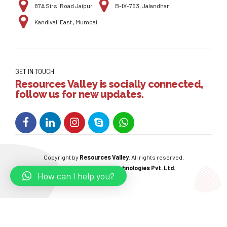
87A Sirsi Road Jaipur
B-IX-763, Jalandhar
Kandivali East , Mumbai
GET IN TOUCH
Resources Valley is socially connected,
follow us for new updates.
Copyright by
Resources Valley
. All rights reserved.
Powered By:
W3care Technologies Pvt. Ltd.
How can I help you?