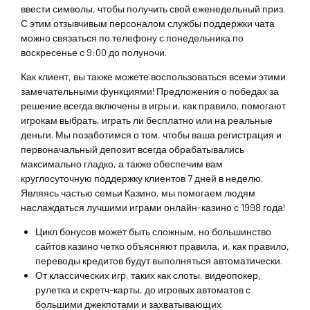
ввести символы, чтобы получить свой еженедельный приз.
С этим отзывчивым персоналом службы поддержки чата
можно связаться по телефону с понедельника по
воскресенье с 9:00 до полуночи.
Как клиент, вы также можете воспользоваться всеми этими
замечательными функциями! Предложения о победах за
решение всегда включены в игры и, как правило, помогают
игрокам выбрать, играть ли бесплатно или на реальные
деньги. Мы позаботимся о том, чтобы ваша регистрация и
первоначальный депозит всегда обрабатывались
максимально гладко, а также обеспечим вам
круглосуточную поддержку клиентов 7 дней в неделю.
Являясь частью семьи Казино, мы помогаем людям
наслаждаться лучшими играми онлайн-казино с 1998 года!
Цикл бонусов может быть сложным, но большинство
сайтов казино четко объясняют правила, и, как правило,
переводы кредитов будут выполняться автоматически.
От классических игр, таких как слоты, видеопокер,
рулетка и скретч-карты, до игровых автоматов с
большими джекпотами и захватывающих