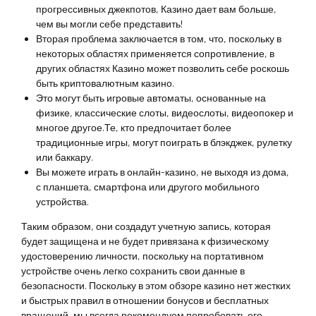
прогрессивных джекпотов, Казино дает вам больше,
чем вы могли себе представить!
Вторая проблема заключается в том, что, поскольку в
некоторых областях применяется сопротивление, в
других областях Казино может позволить себе роскошь
быть криптовалютным казино.
Это могут быть игровые автоматы, основанные на
физике, классические слоты, видеослоты, видеопокер и
многое другое.Те, кто предпочитает более
традиционные игры, могут поиграть в блэкджек, рулетку
или баккару.
Вы можете играть в онлайн-казино, не выходя из дома,
с планшета, смартфона или другого мобильного
устройства.
Таким образом, они создадут учетную запись, которая
будет защищена и не будет привязана к физическому
удостоверению личности, поскольку на портативном
устройстве очень легко сохранить свои данные в
безопасности. Поскольку в этом обзоре казино нет жестких
и быстрых правил в отношении бонусов и бесплатных
вращений, мы всегда рекомендуем попробовать его