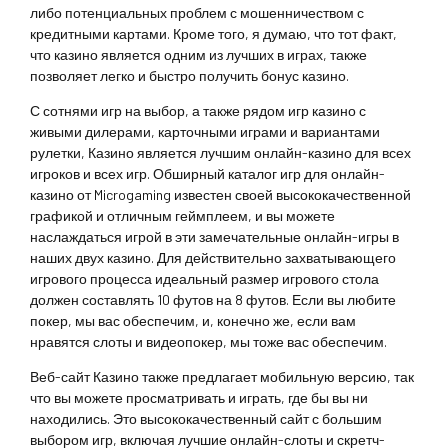
либо потенциальных проблем с мошенничеством с
кредитными картами. Кроме того, я думаю, что тот факт,
что казино является одним из лучших в играх, также
позволяет легко и быстро получить бонус казино.
С сотнями игр на выбор, а также рядом игр казино с
живыми дилерами, карточными играми и вариантами
рулетки, Казино является лучшим онлайн-казино для всех
игроков и всех игр. Обширный каталог игр для онлайн-
казино от Microgaming известен своей высококачественной
графикой и отличным геймплеем, и вы можете
наслаждаться игрой в эти замечательные онлайн-игры в
наших двух казино. Для действительно захватывающего
игрового процесса идеальный размер игрового стола
должен составлять 10 футов на 8 футов. Если вы любите
покер, мы вас обеспечим, и, конечно же, если вам
нравятся слоты и видеопокер, мы тоже вас обеспечим.
Веб-сайт Казино также предлагает мобильную версию, так
что вы можете просматривать и играть, где бы вы ни
находились. Это высококачественный сайт с большим
выбором игр, включая лучшие онлайн-слоты и скретч-