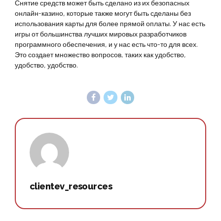
Снятие средств может быть сделано из их безопасных
онлайн-казино, которые также могут быть сделаны без
использования карты для более прямой оплаты. У нас есть
игры от большинства лучших мировых разработчиков
программного обеспечения, и у нас есть что-то для всех.
Это создает множество вопросов, таких как удобство,
удобство, удобство.
clientev_resources