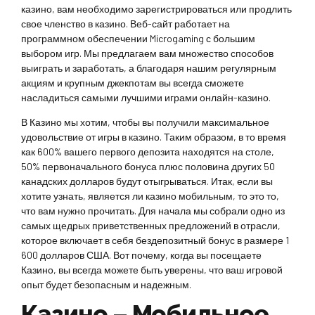
казино, вам необходимо зарегистрироваться или продлить
свое членство в казино. Веб-сайт работает на
программном обеспечении Microgaming с большим
выбором игр. Мы предлагаем вам множество способов
выиграть и заработать, а благодаря нашим регулярным
акциям и крупным джекпотам вы всегда сможете
насладиться самыми лучшими играми онлайн-казино.
В Казино мы хотим, чтобы вы получили максимальное
удовольствие от игры в казино. Таким образом, в то время
как 600% вашего первого депозита находятся на столе,
50% первоначального бонуса плюс половина других 50
канадских долларов будут отыгрываться. Итак, если вы
хотите узнать, является ли казино мобильным, то это то,
что вам нужно прочитать. Для начала мы собрали одно из
самых щедрых приветственных предложений в отрасли,
которое включает в себя бездепозитный бонус в размере 1
600 долларов США. Вот почему, когда вы посещаете
Казино, вы всегда можете быть уверены, что ваш игровой
опыт будет безопасным и надежным.
Казино – Мобильное