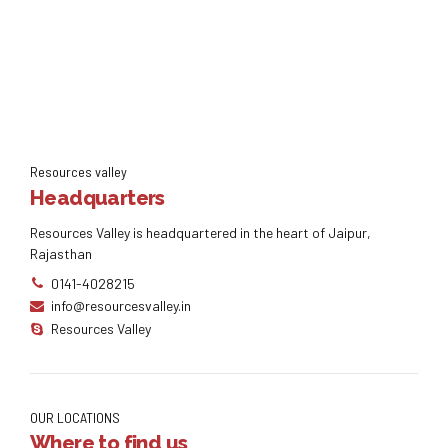
Resources valley
Headquarters
Resources Valley is headquartered in the heart of Jaipur,
Rajasthan
0141-4028215
info@resourcesvalley.in
Resources Valley
OUR LOCATIONS
Where to find us