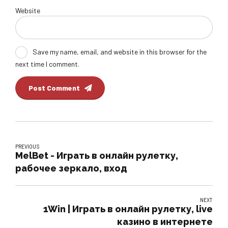
Website
Save my name, email, and website in this browser for the
next time I comment.
Post Comment
PREVIOUS
MelBet - Играть в онлайн рулетку,
рабочее зеркало, вход
NEXT
1Win | Играть в онлайн рулетку, live
казино в интернете