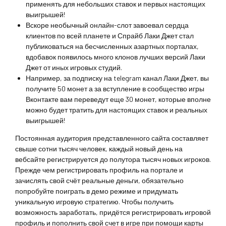
применять для небольших ставок и первых настоящих
выигрышей!
Вскоре необычный онлайн-слот завоевал сердца
клиентов по всей планете и Спрайб Лаки Джет стал
публиковаться на бесчисленных азартных порталах,
вдобавок появилось много клонов лучших версий Лаки
Джет от иных игровых студий.
Например, за подписку на telegram канал Лаки Джет, вы
получите 50 монет а за вступление в сообщество игры
Вконтакте вам переведут еще 30 монет, которые вполне
можно будет тратить для настоящих ставок и реальных
выигрышей!
Постоянная аудитория представленного сайта составляет
свыше сотни тысяч человек, каждый новый день на
вебсайте регистрируется до полутора тысяч новых игроков.
Прежде чем регистрировать профиль на портале и
зачислять свой счёт реальные деньги, обязательно
попробуйте поиграть в демо режиме и придумать
уникальную игровую стратегию. Чтобы получить
возможность заработать, придётся регистрировать игровой
профиль и пополнить свой счет в игре при помощи карты