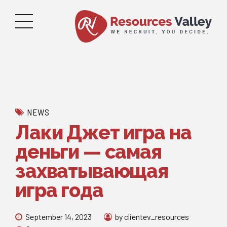
NEWS
Лаки Джет игра на
деньги — самая
захватывающая
игра года
September 14, 2023
by clientev_resources