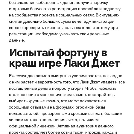
без вложения собственных денег, получив парочку
стартовых бонусов за регистрацию профайла и подписку
на сообщества проекта в социальных сетях. В ситуациях
снятия довольно больших сумм денег администрация
вправе проверить личность пользователя, и потому при
регистрации необходимо указывать свои реальные
данные.
Испытай фортуну в
краш игре Лаки Джет
Ежесекундно размер выигрыша увеличивается, но заодно
с ним растет и вероятность того, что Лаки Джет упадёт и все
поставленные деньги попросту сгорят. Чтобы избежать
столкновения с мошенническим казино, постарайтесь
выбирать крупные казино, что могут похвастаться
хорошими отзывами на форумах, огромной базы
пользователей, проверенными сроками выплат, большим
числом методов пополнения счета, наличием
официальной лицензии. Активная аудитория данного
проекта составляет более сотни тысяч игроков, каждый