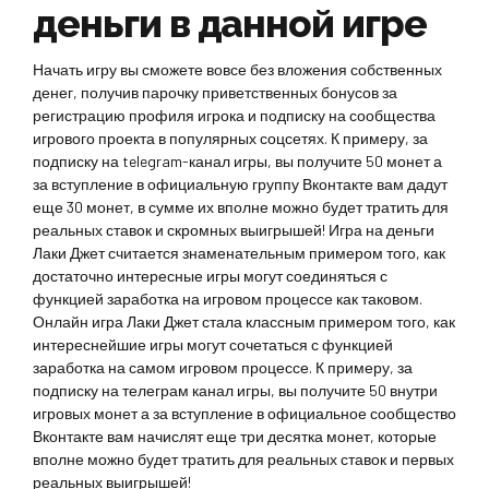
деньги в данной игре
Начать игру вы сможете вовсе без вложения собственных
денег, получив парочку приветственных бонусов за
регистрацию профиля игрока и подписку на сообщества
игрового проекта в популярных соцсетях. К примеру, за
подписку на telegram-канал игры, вы получите 50 монет а
за вступление в официальную группу Вконтакте вам дадут
еще 30 монет, в сумме их вполне можно будет тратить для
реальных ставок и скромных выигрышей! Игра на деньги
Лаки Джет считается знаменательным примером того, как
достаточно интересные игры могут соединяться с
функцией заработка на игровом процессе как таковом.
Онлайн игра Лаки Джет стала классным примером того, как
интереснейшие игры могут сочетаться с функцией
заработка на самом игровом процессе. К примеру, за
подписку на телеграм канал игры, вы получите 50 внутри
игровых монет а за вступление в официальное сообщество
Вконтакте вам начислят еще три десятка монет, которые
вполне можно будет тратить для реальных ставок и первых
реальных выигрышей!