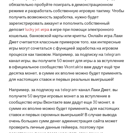
обязательно пробуйте поиграть в демонстрационном
режиме и разработать собственную игровую тактику. Чтобы
получить возможность заработка, нужно будет
зарегистрировать аккаунт и пополнить собственный
депозит
lucky jet игра
в игре при помощи электронного
кошелька, банковской карты или крипты. Онлайн игра Лаки
Джет считается классным примером того, как интересные
игры могут сочетаться с функцией заработка на игровом
процессе как таковом. Например, за подписку на telegram
канал игры, вы получите 50 монет для игры а за вступление
в официальное сообщество Vkontakte вам дадут ещё три
десятка монет, в сумме их вполне можно будет применять
для настоящих ставок и первых реальных выигрышей!
Например, за подписку на telegram-канал Лаки Джет, вы
получите 50 внутри игровых монет а за вступление в
сообщество игры Вконтакте вам дадут еще 30 монет, в
сумме их вполне можно будет применять для настоящих
ставок и первых скромных выигрышей! В случае вывода
очень больших сумм денег администрация сайта может
проверить личные данные геймера, поэтому при