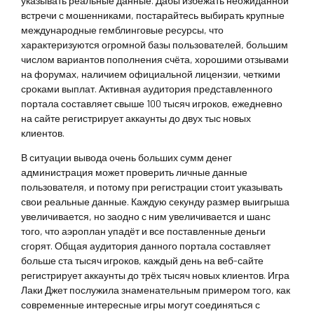
указывать реальные данные. Дабы избежать неожиданной
встречи с мошенниками, постарайтесь выбирать крупные
международные гемблинговые ресурсы, что
характеризуются огромной базы пользователей, большим
числом вариантов пополнения счёта, хорошими отзывами
на форумах, наличием официальной лицензии, четкими
сроками выплат. Активная аудитория представленного
портала составляет свыше 100 тысяч игроков, ежедневно
на сайте регистрирует аккаунты до двух тыс новых
клиентов.
В ситуации вывода очень больших сумм денег
администрация может проверить личные данные
пользователя, и потому при регистрации стоит указывать
свои реальные данные. Каждую секунду размер выигрыша
увеличивается, но заодно с ним увеличивается и шанс
того, что аэроплан упадёт и все поставленные деньги
сгорят. Общая аудитория данного портала составляет
больше ста тысяч игроков, каждый день на веб-сайте
регистрирует аккаунты до трёх тысяч новых клиентов. Игра
Лаки Джет послужила знаменательным примером того, как
современные интересные игры могут соединяться с