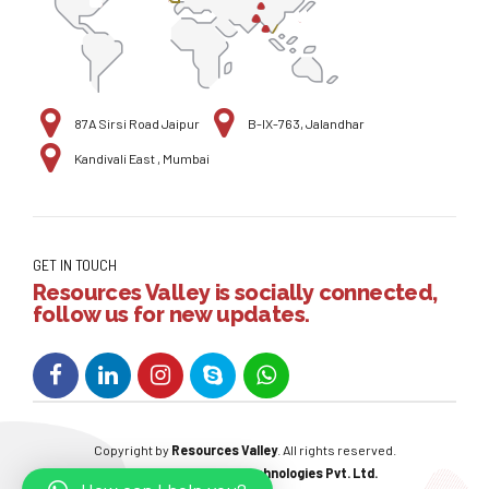
87A Sirsi Road Jaipur
B-IX-763, Jalandhar
Kandivali East , Mumbai
GET IN TOUCH
Resources Valley is socially connected,
follow us for new updates.
Copyright by
Resources Valley
. All rights reserved.
Powered By:
W3care Technologies Pvt. Ltd.