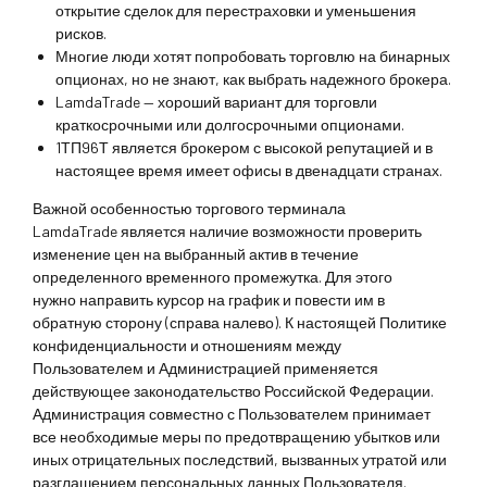
открытие сделок для перестраховки и уменьшения
рисков.
Многие люди хотят попробовать торговлю на бинарных
опционах, но не знают, как выбрать надежного брокера.
LamdaTrade — хороший вариант для торговли
краткосрочными или долгосрочными опционами.
1ТП96Т является брокером с высокой репутацией и в
настоящее время имеет офисы в двенадцати странах.
Важной особенностью торгового терминала
LamdaTrade является наличие возможности проверить
изменение цен на выбранный актив в течение
определенного временного промежутка. Для этого
нужно направить курсор на график и повести им в
обратную сторону (справа налево). К настоящей Политике
конфиденциальности и отношениям между
Пользователем и Администрацией применяется
действующее законодательство Российской Федерации.
Администрация совместно с Пользователем принимает
все необходимые меры по предотвращению убытков или
иных отрицательных последствий, вызванных утратой или
разглашением персональных данных Пользователя.