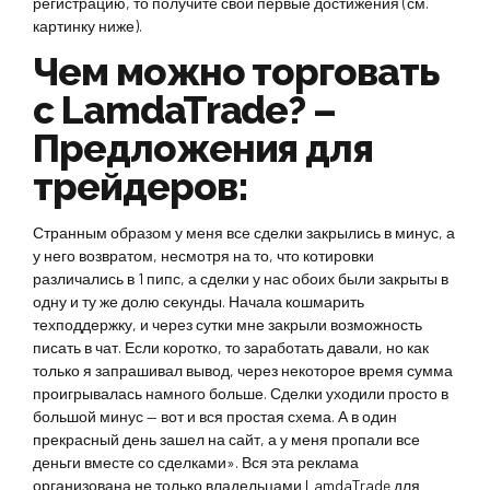
регистрацию, то получите свои первые достижения (см.
картинку ниже).
Чем можно торговать
с LamdaTrade? –
Предложения для
трейдеров:
Странным образом у меня все сделки закрылись в минус, а
у него возвратом, несмотря на то, что котировки
различались в 1 пипс, а сделки у нас обоих были закрыты в
одну и ту же долю секунды. Начала кошмарить
техподдержку, и через сутки мне закрыли возможность
писать в чат. Если коротко, то заработать давали, но как
только я запрашивал вывод, через некоторое время сумма
проигрывалась намного больше. Сделки уходили просто в
большой минус — вот и вся простая схема. А в один
прекрасный день зашел на сайт, а у меня пропали все
деньги вместе со сделками». Вся эта реклама
организована не только владельцами LamdaTrade для