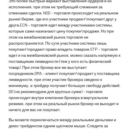
Это более быстрый вариант выставления ордеров и их
исполнения, при этом не требующий слежения за
отменами сделок. NDD – торговля происходит на реальном
рынке\бирже, где его участники продают\покупают друг у
друга.ECN – торговля идет между участниками системы,
которые сами назначают цену покупки\продажи. Но при
этом на межбанковский рынок торговля не
распространяется. По сути участники системы лишь
покупают\продают право владеть товаром.STP – торговля
идет и на межбанковский рынок, можно сказать напрямую к
поставщикам ликвидности (тем у кого есть физический
товар). При этом брокер все же выступает
посредником.DMA – клиент покупает\продает у поставщика
ликвидности, при этом участие брокера сведено к
минимуму, а трейдер получает большую свободу действий.
DD (не рекомендуем для крупных сумм) – торговля
происходит внутри компании брокера в виртуальном
режиме, при этом на реальный рынок брокер не выходит и
ничего для вас не покупает.
Вы можете переключаться между реальными деньгами и
демо-трейдингом одним щелчком мыши. Следите за