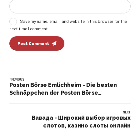
Save my name, email, and website in this browser for the
next time I comment.
Post Comment
PREVIOUS
Posten Börse Emlichheim - Die besten
Schnäppchen der Posten Börse
Emlichheim Unsere Top 10 Empfehlungen
NEXT
Вавада - Широкий выбор игровых
слотов, казино слоты онлайн