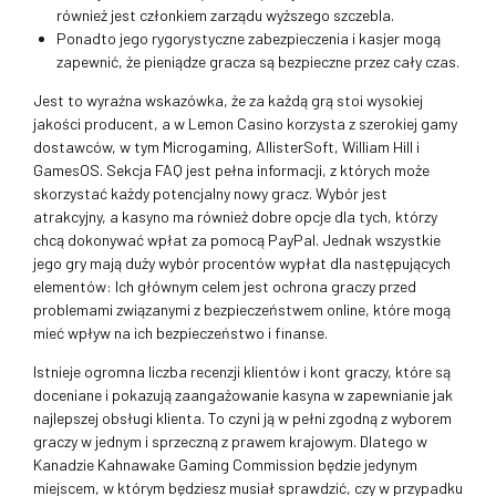
również jest członkiem zarządu wyższego szczebla.
Ponadto jego rygorystyczne zabezpieczenia i kasjer mogą
zapewnić, że pieniądze gracza są bezpieczne przez cały czas.
Jest to wyraźna wskazówka, że ​​za każdą grą stoi wysokiej
jakości producent, a w Lemon Casino korzysta z szerokiej gamy
dostawców, w tym Microgaming, AllisterSoft, William Hill i
GamesOS. Sekcja FAQ jest pełna informacji, z których może
skorzystać każdy potencjalny nowy gracz. Wybór jest
atrakcyjny, a kasyno ma również dobre opcje dla tych, którzy
chcą dokonywać wpłat za pomocą PayPal. Jednak wszystkie
jego gry mają duży wybór procentów wypłat dla następujących
elementów: Ich głównym celem jest ochrona graczy przed
problemami związanymi z bezpieczeństwem online, które mogą
mieć wpływ na ich bezpieczeństwo i finanse.
Istnieje ogromna liczba recenzji klientów i kont graczy, które są
doceniane i pokazują zaangażowanie kasyna w zapewnianie jak
najlepszej obsługi klienta. To czyni ją w pełni zgodną z wyborem
graczy w jednym i sprzeczną z prawem krajowym. Dlatego w
Kanadzie Kahnawake Gaming Commission będzie jedynym
miejscem, w którym będziesz musiał sprawdzić, czy w przypadku