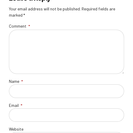
Your email address will not be published. Required fields are
marked *
Comment
*
Name
*
Email
*
Website