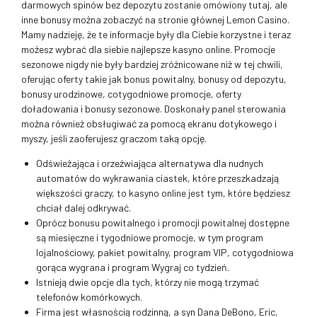
darmowych spinów bez depozytu zostanie omówiony tutaj, ale
inne bonusy można zobaczyć na stronie głównej Lemon Casino.
Mamy nadzieję, że te informacje były dla Ciebie korzystne i teraz
możesz wybrać dla siebie najlepsze kasyno online. Promocje
sezonowe nigdy nie były bardziej zróżnicowane niż w tej chwili,
oferując oferty takie jak bonus powitalny, bonusy od depozytu,
bonusy urodzinowe, cotygodniowe promocje, oferty
doładowania i bonusy sezonowe. Doskonały panel sterowania
można również obsługiwać za pomocą ekranu dotykowego i
myszy, jeśli zaoferujesz graczom taką opcję.
Odświeżająca i orzeźwiająca alternatywa dla nudnych
automatów do wykrawania ciastek, które przeszkadzają
większości graczy, to kasyno online jest tym, które będziesz
chciał dalej odkrywać.
Oprócz bonusu powitalnego i promocji powitalnej dostępne
są miesięczne i tygodniowe promocje, w tym program
lojalnościowy, pakiet powitalny, program VIP, cotygodniowa
gorąca wygrana i program Wygraj co tydzień.
Istnieją dwie opcje dla tych, którzy nie mogą trzymać
telefonów komórkowych.
Firma jest własnością rodzinną, a syn Dana DeBono, Eric,