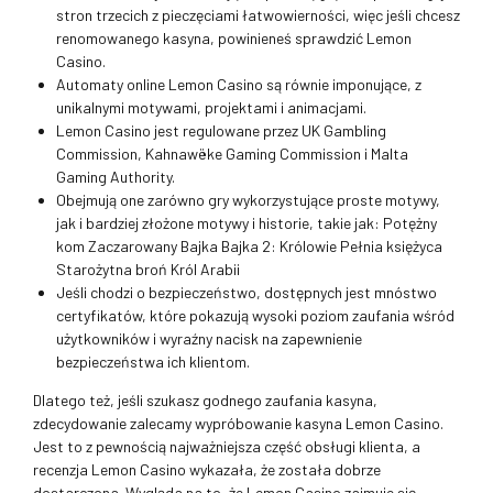
stron trzecich z pieczęciami łatwowierności, więc jeśli chcesz
renomowanego kasyna, powinieneś sprawdzić Lemon
Casino.
Automaty online Lemon Casino są równie imponujące, z
unikalnymi motywami, projektami i animacjami.
Lemon Casino jest regulowane przez UK Gambling
Commission, Kahnawëke Gaming Commission i Malta
Gaming Authority.
Obejmują one zarówno gry wykorzystujące proste motywy,
jak i bardziej złożone motywy i historie, takie jak: Potężny
kom Zaczarowany Bajka Bajka 2: Królowie Pełnia księżyca
Starożytna broń Król Arabii
Jeśli chodzi o bezpieczeństwo, dostępnych jest mnóstwo
certyfikatów, które pokazują wysoki poziom zaufania wśród
użytkowników i wyraźny nacisk na zapewnienie
bezpieczeństwa ich klientom.
Dlatego też, jeśli szukasz godnego zaufania kasyna,
zdecydowanie zalecamy wypróbowanie kasyna Lemon Casino.
Jest to z pewnością najważniejsza część obsługi klienta, a
recenzja Lemon Casino wykazała, że ​​została dobrze
dostarczona. Wygląda na to, że Lemon Casino zajmuje się