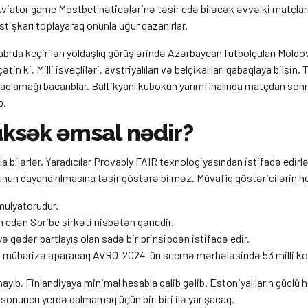
iator game Mostbet nəticələrinə təsir edə biləcək əvvəlki matçların
stişkarı toplayaraq onunla uğur qazanırlar.
yabrda keçirilən yoldaşlıq görüşlərində Azərbaycan futbolçuları Mold
n ki, Milli isveçliləri, avstriyalıları və belçikalıları qabaqlaya bils
aqlamağı bacarıblar. Baltikyanı kubokun yarımfinalında matçdan sonr
b.
üksək əmsal nədir?
la bilərlər. Yaradıcılar Provably FAIR texnologiyasından istifadə edir
un dayandırılmasına təsir göstərə bilməz. Müvafiq göstəricilərin he
mulyatorudur.
m edən Spribe şirkəti nisbətən gəncdir.
qədər partlayış olan sadə bir prinsipdən istifadə edir.
a mübarizə aparacaq AVRO-2024-ün seçmə mərhələsində 53 milli ko
ynayıb, Finlandiyaya minimal hesabla qalib gəlib. Estoniyalıların gü
nuncu yerdə qalmamaq üçün bir-biri ilə yarışacaq.