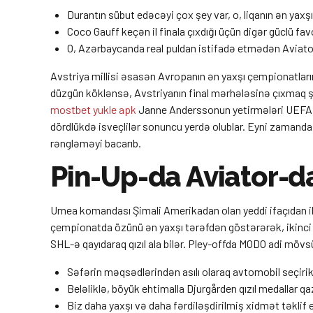
Durantın sübut edəcəyi çox şey var, o, liqanın ən yaxşı a
Coco Gauff keçən il finala çıxdığı üçün digər güclü favo
O, Azərbaycanda real puldan istifadə etmədən Aviat
Avstriya millisi əsasən Avropanın ən yaxşı çempionatlar
düzgün köklənsə, Avstriyanın final mərhələsinə çıxmaq şa
mostbet yukle apk
Janne Anderssonun yetirmələri UEFA Mil
dördlükdə isveçlilər sonuncu yerdə olublar. Eyni zamanda,
rəngləməyi bacarıb.
Pin-Up-da Aviator-d
Umea komandası Şimali Amerikadan olan yeddi ifaçıdan ib
çempionatda özünü ən yaxşı tərəfdən göstərərək, ikinci 
SHL-ə qayıdaraq qızıl ala bilər. Pley-offda MODO adi mö
Səfərin məqsədlərindən asılı olaraq avtomobil seçirik
Beləliklə, böyük ehtimalla Djurgården qızıl medallar q
Biz daha yaxşı və daha fərdiləşdirilmiş xidmət təklif 