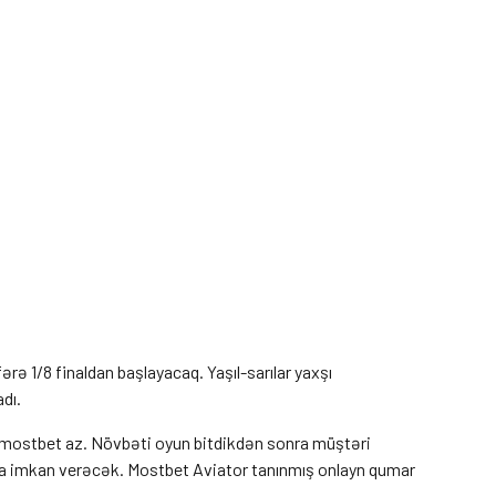
ə 1/8 finaldan başlayacaq. Yaşıl-sarılar yaxşı
dı.
 mostbet az. Növbəti oyun bitdikdən sonra müştəri
ağa imkan verəcək. Mostbet Aviator tanınmış onlayn qumar