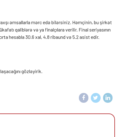
xşı əmsallarla mərc edə bilərsiniz. Həmçinin, bu şirkət
ı qaliblərə və ya finalçılara verilir. Final seriyasının
a hesabla 30.6 xal, 4.8 ribaund və 5.2 asist edir.
aşacağını gözləyirik.