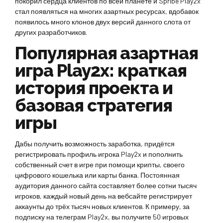
покорил сердца клиентов по всей планете и Spribe Play2x
стал появляться на многих азартных ресурсах, вдобавок
появилось много клонов двух версий данного слота от
других разработчиков.
Популярная азартная
игра Play2x: краткая
история проекта и
базовая стратегия
игры
Дабы получить возможность заработка, придётся
регистрировать профиль игрока Play2x и пополнить
собственный счет в игре при помощи крипты, своего
цифрового кошелька или карты банка. Постоянная
аудитория данного сайта составляет более сотни тысяч
игроков, каждый новый день на вебсайте регистрирует
аккаунты до трёх тысяч новых клиентов. К примеру, за
подписку на телеграм Play2x, вы получите 50 игровых