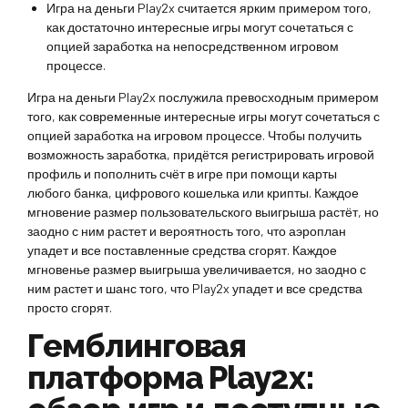
Игра на деньги Play2x считается ярким примером того,
как достаточно интересные игры могут сочетаться с
опцией заработка на непосредственном игровом
процессе.
Игра на деньги Play2x послужила превосходным примером
того, как современные интересные игры могут сочетаться с
опцией заработка на игровом процессе. Чтобы получить
возможность заработка, придётся регистрировать игровой
профиль и пополнить счёт в игре при помощи карты
любого банка, цифрового кошелька или крипты. Каждое
мгновение размер пользовательского выигрыша растёт, но
заодно с ним растет и вероятность того, что аэроплан
упадет и все поставленные средства сгорят. Каждое
мгновенье размер выигрыша увеличивается, но заодно с
ним растет и шанс того, что Play2x упадет и все средства
просто сгорят.
Гемблинговая
платформа Play2x: