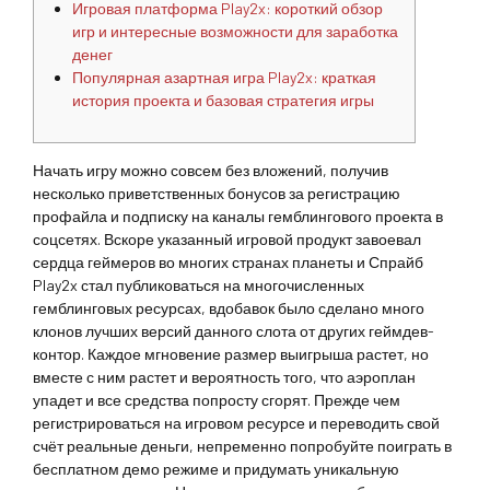
Игровая платформа Play2x: короткий обзор
игр и интересные возможности для заработка
денег
Популярная азартная игра Play2x: краткая
история проекта и базовая стратегия игры
Начать игру можно совсем без вложений, получив
несколько приветственных бонусов за регистрацию
профайла и подписку на каналы гемблингового проекта в
соцсетях. Вскоре указанный игровой продукт завоевал
сердца геймеров во многих странах планеты и Спрайб
Play2x стал публиковаться на многочисленных
гемблинговых ресурсах, вдобавок было сделано много
клонов лучших версий данного слота от других геймдев-
контор. Каждое мгновение размер выигрыша растет, но
вместе с ним растет и вероятность того, что аэроплан
упадет и все средства попросту сгорят. Прежде чем
регистрироваться на игровом ресурсе и переводить свой
счёт реальные деньги, непременно попробуйте поиграть в
бесплатном демо режиме и придумать уникальную