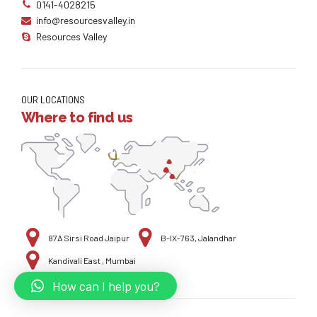
0141-4028215
info@resourcesvalley.in
Resources Valley
OUR LOCATIONS
Where to find us
87A Sirsi Road Jaipur
B-IX-763, Jalandhar
Kandivali East , Mumbai
How can I help you?