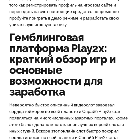
того как регистрировать профиль на игровом сайте и
переводить на счет настоящие средства, непременно
пробуйте поиграть в демо режиме и разработать свою
уникальную игровую тактику.
Гемблинговая
платформа Play2x:
краткий обзор игр и
основные
возможности для
заработка
Невероятно быстро описанный видеослот завоевал
сердца геймеров по всей планете и Спрайб Play2x стал
появляться на многочисленных азартных порталах, кроме
этого было сделано много клонов лучших версий слота от
иных студий. Вскоре этот онлайн слот быстро покорил
сердца игроков по всей планете и Спрайб Play2x стал