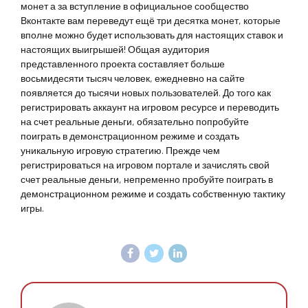
монет а за вступление в официальное сообщество
Вконтакте вам переведут ещё три десятка монет, которые
вполне можно будет использовать для настоящих ставок и
настоящих выигрышей! Общая аудитория
представленного проекта составляет больше
восьмидесяти тысяч человек, ежедневно на сайте
появляется до тысячи новых пользователей. До того как
регистрировать аккаунт на игровом ресурсе и переводить
на счет реальные деньги, обязательно попробуйте
поиграть в демонстрационном режиме и создать
уникальную игровую стратегию. Прежде чем
регистрироваться на игровом портале и зачислять свой
счет реальные деньги, непременно пробуйте поиграть в
демонстрационном режиме и создать собственную тактику
игры.