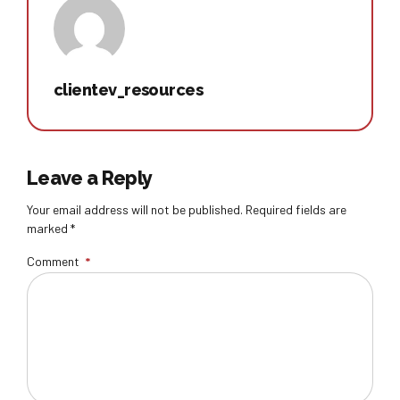
clientev_resources
Leave a Reply
Your email address will not be published. Required fields are
marked *
Comment
*