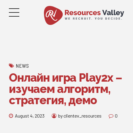
NEWS
Онлайн игра Play2x –
изучаем алгоритм,
стратегия, демо
August 4, 2023
by clientev_resources
0