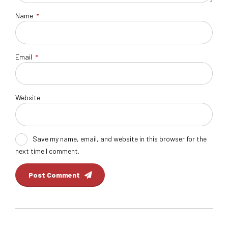
Name
*
Email
*
Website
Save my name, email, and website in this browser for the
next time I comment.
Post Comment