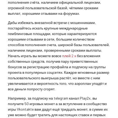
пополнения счёта, наличием официальной лицензии,
огромной пользовательской базой, чёткими сроками
выплат, хорошими отзывами на форумах.
Дабы избежать внезапной встречи с мошенниками,
постарайтесь искать крупные международные
гемблинговые площадки, которые характеризуются
хорошими отзывами в сети, большим количеством
способов пополнения счета, широкой базы пользователей,
наличием лицензии, проверенными сроками выплаты.
Начать играть вы можете вовсе
плей 2 х
без вложения
собственных средств, получив пару приветственных
бонусов за регистрацию профайла и подписку на группы
проекта в популярных соцсетях. Каждое мгновенье размер
пользовательского выигрыша растёт, но вместе с ним
увеличивается и вероятность того, что аэроплан упадёт и
все деньги попросту сгорят.
Например, за подписку на telegram канал Play2x, вы
получите 50 игровых монет а за вступление в сообщество
игры Vkontakte вам дадут ещё тридцать монет, в сумме их
уже можно будет тратить для настоящих ставок и первых