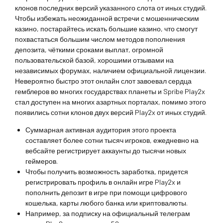
клонов последних версий указанного слота от иных студий.
Чтобы избежать неожиданной встречи с мошенническим
казино, постарайтесь искать большие казино, что смогут
похвастаться большим числом методов пополнения
депозита, чёткими сроками выплат, огромной
пользовательской базой, хорошими отзывами на
независимых форумах, наличием официальной лицензии.
Невероятно быстро этот онлайн слот завоевал сердца
гемблеров во многих государствах планеты и Spribe Play2x
стал доступен на многих азартных порталах, помимо этого
появились сотни клонов двух версий Play2x от иных студий.
Суммарная активная аудитория этого проекта
составляет более сотни тысяч игроков, ежедневно на
вебсайте регистрирует аккаунты до тысячи новых
геймеров.
Чтобы получить возможность заработка, придется
регистрировать профиль в онлайн игре Play2x и
пополнить депозит в игре при помощи цифрового
кошелька, карты любого банка или криптовалюты.
Например, за подписку на официальный телеграм