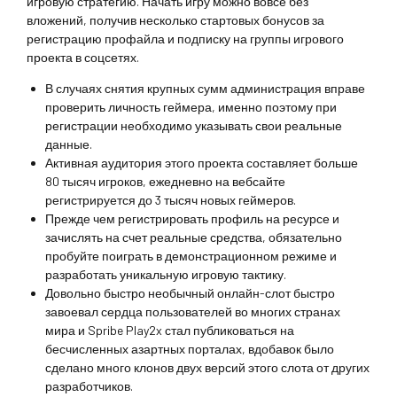
игровую стратегию. Начать игру можно вовсе без
вложений, получив несколько стартовых бонусов за
регистрацию профайла и подписку на группы игрового
проекта в соцсетях.
В случаях снятия крупных сумм администрация вправе
проверить личность геймера, именно поэтому при
регистрации необходимо указывать свои реальные
данные.
Активная аудитория этого проекта составляет больше
80 тысяч игроков, ежедневно на вебсайте
регистрируется до 3 тысяч новых геймеров.
Прежде чем регистрировать профиль на ресурсе и
зачислять на счет реальные средства, обязательно
пробуйте поиграть в демонстрационном режиме и
разработать уникальную игровую тактику.
Довольно быстро необычный онлайн-слот быстро
завоевал сердца пользователей во многих странах
мира и Spribe Play2x стал публиковаться на
бесчисленных азартных порталах, вдобавок было
сделано много клонов двух версий этого слота от других
разработчиков.