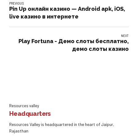
PREVIOUS
Pin Up онлайн казино — Android apk, iOS,
live казино в интернете
NEXT
Play Fortuna - Демо слоты бесплатно,
демо слоты казино
Resources valley
Headquarters
Resources Valley is headquartered in the heart of Jaipur,
Rajasthan