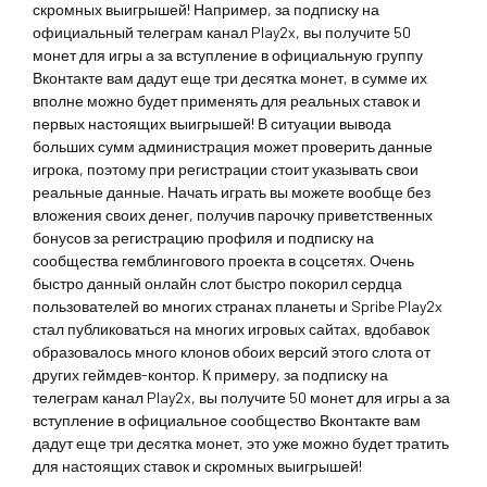
скромных выигрышей! Например, за подписку на
официальный телеграм канал Play2x, вы получите 50
монет для игры а за вступление в официальную группу
Вконтакте вам дадут еще три десятка монет, в сумме их
вполне можно будет применять для реальных ставок и
первых настоящих выигрышей! В ситуации вывода
больших сумм администрация может проверить данные
игрока, поэтому при регистрации стоит указывать свои
реальные данные. Начать играть вы можете вообще без
вложения своих денег, получив парочку приветственных
бонусов за регистрацию профиля и подписку на
сообщества гемблингового проекта в соцсетях. Очень
быстро данный онлайн слот быстро покорил сердца
пользователей во многих странах планеты и Spribe Play2x
стал публиковаться на многих игровых сайтах, вдобавок
образовалось много клонов обоих версий этого слота от
других геймдев-контор. К примеру, за подписку на
телеграм канал Play2x, вы получите 50 монет для игры а за
вступление в официальное сообщество Вконтакте вам
дадут еще три десятка монет, это уже можно будет тратить
для настоящих ставок и скромных выигрышей!