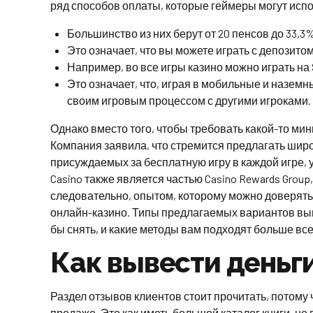
ряд способов оплаты, которые геймеры могут испо
Большинство из них берут от 20 пенсов до 33,3%
Это означает, что вы можете играть с депозитом
Например, во все игры казино можно играть на S
Это означает, что, играя в мобильные и назем
своим игровым процессом с другими игроками.
Однако вместо того, чтобы требовать какой-то ми
Компания заявила, что стремится предлагать широ
присуждаемых за бесплатную игру в каждой игре, 
Casino также является частью Casino Rewards Gro
следовательно, опытом, которому можно доверять. 
онлайн-казино. Типы предлагаемых вариантов выво
бы снять, и какие методы вам подходят больше все
Как вывести деньги
Раздел отзывов клиентов стоит прочитать, потому ч
продаже. Это как иметь большой каталог книги, но 