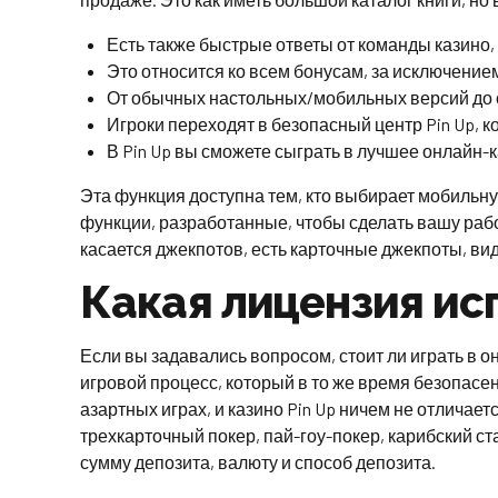
Есть также быстрые ответы от команды казино, 
Это относится ко всем бонусам, за исключение
От обычных настольных/мобильных версий до с
Игроки переходят в безопасный центр Pin Up, 
В Pin Up вы сможете сыграть в лучшее онлайн-
Эта функция доступна тем, кто выбирает мобильну
функции, разработанные, чтобы сделать вашу работ
касается джекпотов, есть карточные джекпоты, ви
Какая лицензия исп
Если вы задавались вопросом, стоит ли играть в о
игровой процесс, который в то же время безопасе
азартных играх, и казино Pin Up ничем не отличае
трехкарточный покер, пай-гоу-покер, карибский ст
сумму депозита, валюту и способ депозита.