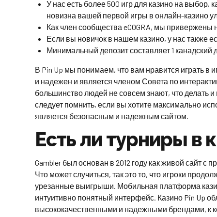
У нас есть более 500 игр для казино на выбор,
новизна вашей первой игры в онлайн-казино ул
Как член сообщества eCOGRA, мы привержены 
Если вы новичок в нашем казино, у нас также ес
Минимальный депозит составляет 1 канадский д
В Pin Up мы понимаем, что вам нравится играть в и
и надежен и является членом Совета по интерактив
большинство людей не совсем знают, что делать и н
следует помнить, если вы хотите максимально испол
является безопасным и надежным сайтом.
Есть ли турниры в к
Gambler был основан в 2012 году как живой сайт с 
Что может случиться, так это то, что игроки продол
урезанные выигрыши. Мобильная платформа казино
интуитивно понятный интерфейс. Казино Pin Up об
высококачественными и надежными брендами, к ко