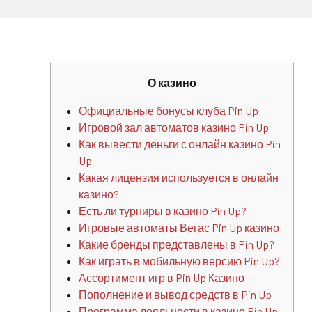
О казино
Официальные бонусы клуба Pin Up
Игровой зал автоматов казино Pin Up
Как вывести деньги с онлайн казино Pin
Up
Какая лицензия используется в онлайн
казино?
Есть ли турниры в казино Pin Up?
Игровые автоматы Вегас Pin Up казино
Какие бренды представлены в Pin Up?
Как играть в мобильную версию Pin Up?
Ассортимент игр в Pin Up Казино
Пополнение и вывод средств в Pin Up
Программа лояльности в казино Pin Up