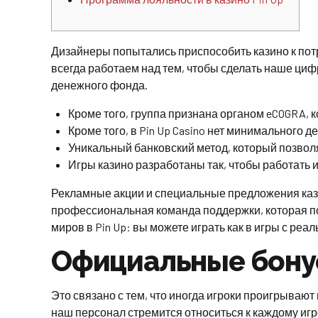
Дизайнеры попытались приспособить казино к пот
всегда работаем над тем, чтобы сделать наше циф
денежного фонда.
Кроме того, группа признана органом eCOGRA, 
Кроме того, в Pin Up Casino нет минимального 
Уникальный банковский метод, который позвол
Игры казино разработаны так, чтобы работать 
Рекламные акции и специальные предложения казин
профессиональная команда поддержки, которая по
миров в Pin Up: вы можете играть как в игры с ре
Официальные бонус
Это связано с тем, что иногда игроки проигрывают
наш персонал стремится относиться к каждому игр