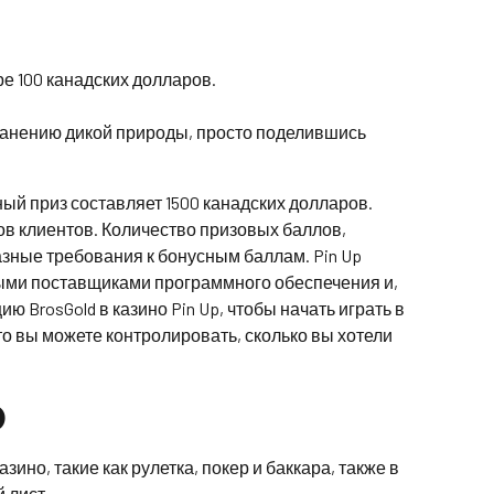
ре 100 канадских долларов.
хранению дикой природы, просто поделившись
ый приз составляет 1500 канадских долларов.
ов клиентов. Количество призовых баллов,
азные требования к бонусным баллам. Pin Up
анными поставщиками программного обеспечения и,
 BrosGold в казино Pin Up, чтобы начать играть в
о вы можете контролировать, сколько вы хотели
p
ино, такие как рулетка, покер и баккара, также в
 лист.