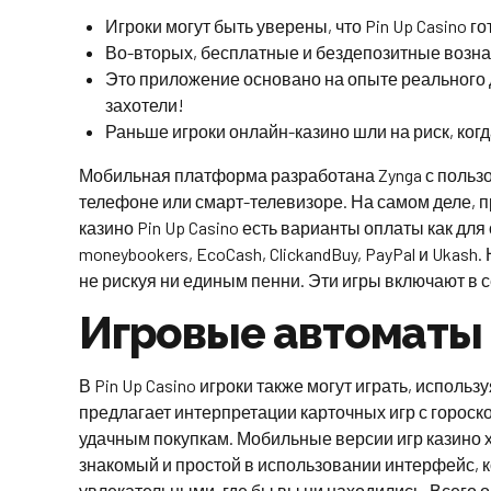
Игроки могут быть уверены, что Pin Up Casino 
Во-вторых, бесплатные и бездепозитные возна
Это приложение основано на опыте реального д
захотели!
Раньше игроки онлайн-казино шли на риск, ког
Мобильная платформа разработана Zynga с пользо
телефоне или смарт-телевизоре. На самом деле, п
казино Pin Up Casino есть варианты оплаты как для 
moneybookers, EcoCash, ClickandBuy, PayPal и Ukas
не рискуя ни единым пенни. Эти игры включают в се
Игровые автоматы 
В Pin Up Casino игроки также могут играть, испол
предлагает интерпретации карточных игр с гороско
удачным покупкам. Мобильные версии игр казино 
знакомый и простой в использовании интерфейс, к
увлекательными, где бы вы ни находились. Всего ок