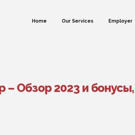
Home
Our Services
Employer
p – Обзор 2023 и бонусы