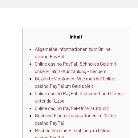
Inhalt
Allgemeine Informationen zum Online
casino PayPal
Online casino PayPal: Schnelles Geld mit
unserer Blitz-Auszahlung – bequem
Bezahlte Versionen: Wie man bei Online
casino PayPal um Geld spielt
Online casino PayPal: Sicherheit und Lizenz
unter der Lupe
Online casino PayPal-Unterstützung
Boni und Finanztransaktionen im Online
casino PayPal
Machen Sie eine Einzahlung im Online
casino PayPal