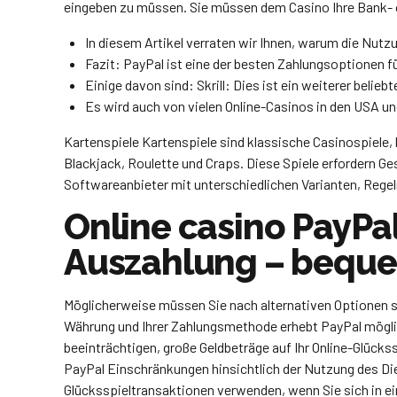
eingeben zu müssen. Sie müssen dem Casino Ihre Bank- od
In diesem Artikel verraten wir Ihnen, warum die Nutzu
Fazit: PayPal ist eine der besten Zahlungsoptionen f
Einige davon sind: Skrill: Dies ist ein weiterer beli
Es wird auch von vielen Online-Casinos in den USA u
Kartenspiele Kartenspiele sind klassische Casinospiele,
Blackjack, Roulette und Craps. Diese Spiele erfordern G
Softwareanbieter mit unterschiedlichen Varianten, Rege
Online casino PayPal
Auszahlung – bequ
Möglicherweise müssen Sie nach alternativen Optionen su
Währung und Ihrer Zahlungsmethode erhebt PayPal mögli
beeinträchtigen, große Geldbeträge auf Ihr Online-Glück
PayPal Einschränkungen hinsichtlich der Nutzung des Die
Glücksspieltransaktionen verwenden, wenn Sie sich in ein