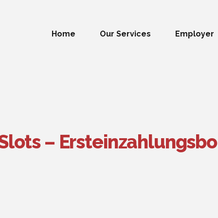
Home
Our Services
Employer
Slots – Ersteinzahlungsbo