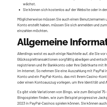
wächst.
Sie können sich kostenlos auf der Website oder in d
Möglicherweise müssen Sie auch einen Benutzernamen u
Konto erstellt haben, müssen Sie sich anmelden und zum 
einzahlen möchten.
Allgemeine Informat
Allerdings weist es auch einige Nachteile auf, die Sie vo
Glücksspieltransaktionen sorgfältig abwägen und entsche
registrieren und Ihr Bankkonto oder Ihre Debitkarte mit
im Internet. So nehmen Sie eine Auszahlung mit PayPal i
Konto und ein PayPal-Konto, das mit Ihrem Casino-Kont
oder einen Kontoauszug vorlegen, um Ihre Identität und
Es gibt viele Variationen von Bingo, wie zum Beispiel 7
Bingospielen finden, wie zum Beispiel progressive Jackp
2023 in PayPal-Casinos spielen können. Sie können auch