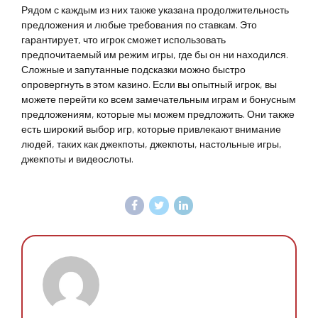
Рядом с каждым из них также указана продолжительность
предложения и любые требования по ставкам. Это
гарантирует, что игрок сможет использовать
предпочитаемый им режим игры, где бы он ни находился.
Сложные и запутанные подсказки можно быстро
опровергнуть в этом казино. Если вы опытный игрок, вы
можете перейти ко всем замечательным играм и бонусным
предложениям, которые мы можем предложить. Они также
есть широкий выбор игр, которые привлекают внимание
людей, таких как джекпоты, джекпоты, настольные игры,
джекпоты и видеослоты.