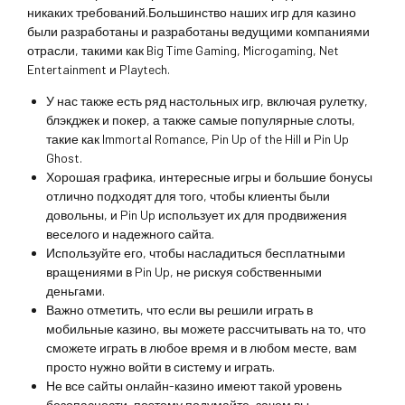
никаких требований.Большинство наших игр для казино
были разработаны и разработаны ведущими компаниями
отрасли, такими как Big Time Gaming, Microgaming, Net
Entertainment и Playtech.
У нас также есть ряд настольных игр, включая рулетку,
блэкджек и покер, а также самые популярные слоты,
такие как Immortal Romance, Pin Up of the Hill и Pin Up
Ghost.
Хорошая графика, интересные игры и большие бонусы
отлично подходят для того, чтобы клиенты были
довольны, и Pin Up использует их для продвижения
веселого и надежного сайта.
Используйте его, чтобы насладиться бесплатными
вращениями в Pin Up, не рискуя собственными
деньгами.
Важно отметить, что если вы решили играть в
мобильные казино, вы можете рассчитывать на то, что
сможете играть в любое время и в любом месте, вам
просто нужно войти в систему и играть.
Не все сайты онлайн-казино имеют такой уровень
безопасности, поэтому подумайте, зачем вы