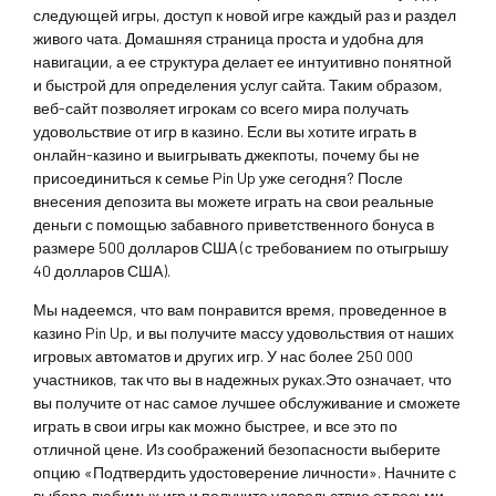
следующей игры, доступ к новой игре каждый раз и раздел
живого чата. Домашняя страница проста и удобна для
навигации, а ее структура делает ее интуитивно понятной
и быстрой для определения услуг сайта. Таким образом,
веб-сайт позволяет игрокам со всего мира получать
удовольствие от игр в казино. Если вы хотите играть в
онлайн-казино и выигрывать джекпоты, почему бы не
присоединиться к семье Pin Up уже сегодня? После
внесения депозита вы можете играть на свои реальные
деньги с помощью забавного приветственного бонуса в
размере 500 долларов США (с требованием по отыгрышу
40 долларов США).
Мы надеемся, что вам понравится время, проведенное в
казино Pin Up, и вы получите массу удовольствия от наших
игровых автоматов и других игр. У нас более 250 000
участников, так что вы в надежных руках.Это означает, что
вы получите от нас самое лучшее обслуживание и сможете
играть в свои игры как можно быстрее, и все это по
отличной цене. Из соображений безопасности выберите
опцию «Подтвердить удостоверение личности». Начните с
выбора любимых игр и получите удовольствие от восьми