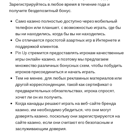
Зарегистрируйтесь в любое время в течение года и
получите бездепозитный бонус.
Само казино полностью доступно через мобильный
телефон или планшет, с возможностью играть, где бы
вы ни находились, когда бы вы ни находились.
Он отличается простотой азартных игр в Интернете и
поддержкой клиентов.
Pin Up стремится предоставлять игрокам качественные
игры онлайн-казино, и поэтому мы предлагаем
множество различных бонусных схем, чтобы побудить
игроков присоединиться и начать играть.
Тем не менее, для любых рекламных материалов или
другой корреспонденции, такой как сертификат о
предварительных обязательствах, игрока спросят,
хочет ли он их получить.
Когда канадцы решают играть на веб-сайте бренда
казино, им необходимо убедиться, что они могут
доверять казино, поскольку они зарегистрируются на
сайте казино, если они считают его безопасным и
заслуживающим доверия.