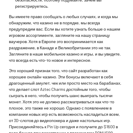
регистрируетесь.
Вы имеете право сообщать о любых случаях, и когда мы
обнаружим, что казино не в порядке, мы всегда
предупредим вас. Если вы хотите узнать больше о нашем
игровом ассортименте, загляните на нашу страницу
ваучеров. Хотя в Европе это воспринимается как
раздражение, в Канаде и Великобритании это не так.
Загляните в наше мобильное казино и игры, и вы увидите,
что всегда есть что-то новое и интересное.
Это хороший признак того, что сайт разработан как
хорошее онлайн-казино. Эти бонусы включают в себя
драгоценный амулет, чек или просто место на барабанах,
что делает слот Aztec Charms достойным того, чтобы
сыграть в него, чтобы получить шанс выиграть тысячи
монет. Хотя это не должно рассматриваться как что-то
плохое, это также не хорошо. Однако с появлением в
компании новых игр есть возможность насладиться всем,
от 3D-слотов до видеопокера и даже настольных игр.
Присоединяйтесь к Pin Up сегодня и получите до $1600 в
виде бонуса при регистрации с промокодом BONUS99.