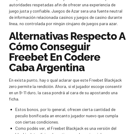
autoridades respetadas afin de ofrecer una experiencia de
juego justa y confiable. Juegos de Azar sera una fuente neutral
de información relacionada casinos y juegos de casino durante
línea, no controlada por ningún cirujano de juegos para azar.
Alternativas Respecto A
Cómo Conseguir
Freebet En Codere
Caba Argentina
En exista punto, hay o qual aclarar que este Freebet Blackjack
zero permite la rendición. Ahora, si el jugador escoge consentir
en un 9-11 duro, la casa pondrá al cara de su apostando una
ficha.
Estos bonos, por lo general, ofrecen cierta cantidad de
peculio bonificada an encanto jugador nuevo que cumpla
con ciertas condiciones.
Como podés ver, el Freebet Blackjack es una versión del