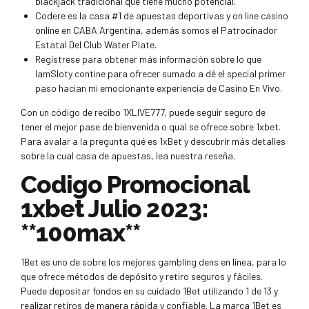
blackjack tradicional que tiene mucho potencial.
Codere es la casa #1 de apuestas deportivas y on line casino
online en CABA Argentina, además somos el Patrocinador
Estatal Del Club Water Plate.
Regístrese para obtener más información sobre lo que
IamSloty contine para ofrecer sumado a dé el special primer
paso hacian mi emocionante experiencia de Casino En Vivo.
Con un código de recibo 1XLIVE777, puede seguir seguro de
tener el mejor pase de bienvenida o qual se ofrece sobre 1xbet.
Para avalar a la pregunta qué es 1xBet y descubrir más detalles
sobre la cual casa de apuestas, lea nuestra reseña.
Codigo Promocional
1xbet Julio 2023:
**100max**
1Bet es uno de sobre los mejores gambling dens en línea, para lo
que ofrece métodos de depósito y retiro seguros y fáciles.
Puede depositar fondos en su cuidado 1Bet utilizando 1 de 13 y
realizar retiros de manera rápida y confiable. La marca 1Bet es