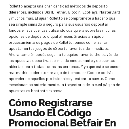
Rolletto acepta una gran cantidad métodos de depósito
diferentes, incluidos Skrill, Tether, Bitcoin, EcoPayz, MasterCard
y muchos más. El ajuar Rolletto se compromete a hacer o qual
sea simple sumado a seguro para sus usuarios depositar
fondos en sus cuentas utilizando cualquiera sobre las muchas
opciones de depósito o qual ofrecen. Gracias al rápido
procesamiento de pagos de Rolletto, puede comenzar an
apostar en tus juegos de eSports favoritos de inmediato.
Ahora también podés seguir a tu equipo favorito the través de
las apuestas deportivas, el mundo emocionante y de puertas
abiertas para todas todas las personas. Y ya que esto se puede
real madrid codere tomar algo de tiempo, en Codere podrás
aprender de aquellas profesionales y testear tu suerte. Como
mencionamos anteriormente, la trayectoria de la cual página de
apuestas es bastante extensa.
Cómo Registrarse
Usando El Código
Promocional Betfair En