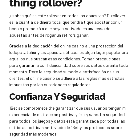
thing rollover?
¿ sabes qué es este rollover en todas las apuestas? El rollover
es la cuantía de dinero total que tendrá t que apostar con un
bono o promoció n que hayas activado en una casa de
apuestas antes de rogar un retiro ‘s ganar.
Gracias a la dedicación del online casino a una protección del
ludópatatahúr y las apuestas éticas, es algun lugar popular pra
aquellos que buscan esas condiciones. Toman precauciones
para garantir la confidencialidad sobre sus datos durante todo
momento. Para la seguridad sumado a satisfacción de sus
clientes, el on line casino se adhiere a las reglas más estrictas
impuestas por las autoridades reguladoras.
Confianza Y Seguridad
1Bet se compromete the garantizar que sus usuarios tengan mi
experiencia de distraccion positiva y feliz y sana. La seguridad
para todos los juegos y datos está garantizada por todas las
estrictas políticas antifraude de 1Bet y los protocolos sobre
seguridad más modernos.