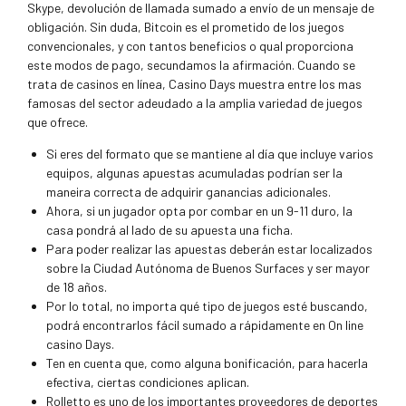
Skype, devolución de llamada sumado a envío de un mensaje de
obligación. Sin duda, Bitcoin es el prometido de los juegos
convencionales, y con tantos beneficios o qual proporciona
este modos de pago, secundamos la afirmación. Cuando se
trata de casinos en línea, Casino Days muestra entre los mas
famosas del sector adeudado a la amplia variedad de juegos
que ofrece.
Si eres del formato que se mantiene al día que incluye varios
equipos, algunas apuestas acumuladas podrían ser la
maneira correcta de adquirir ganancias adicionales.
Ahora, si un jugador opta por combar en un 9-11 duro, la
casa pondrá al lado de su apuesta una ficha.
Para poder realizar las apuestas deberán estar localizados
sobre la Ciudad Autónoma de Buenos Surfaces y ser mayor
de 18 años.
Por lo total, no importa qué tipo de juegos esté buscando,
podrá encontrarlos fácil sumado a rápidamente en On line
casino Days.
Ten en cuenta que, como alguna bonificación, para hacerla
efectiva, ciertas condiciones aplican.
Rolletto es uno de los importantes proveedores de deportes