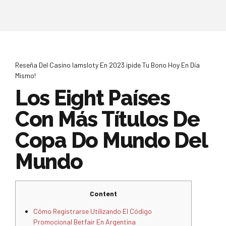
Reseña Del Casino Iamsloty En 2023 ¡pide Tu Bono Hoy En Día
Mismo!
Los Eight Países
Con Más Títulos De
Copa Do Mundo Del
Mundo
Content
Cómo Registrarse Utilizando El Código
Promocional Betfair En Argentina