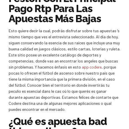
Pago Rtp Para Las
Apuestas Más Bajas
Esto quiere decir la cual, podrás disfrutar sobre tus apuestas ‘s
mismo tiempo que ves el entrevista seleccionado. Al día de hoy,
siguen conservando la esencia de sus raíces que incluye una muy
buena calidad en juegos clásicos, estilo cartas, loterías y ruleta.
Este sitio posee un excelente catálogo de deportes y
competencias, donde vas an encontrar los angeles que buscas
sin problemas. Y hacemos énfasis en esto
app codere
, porque
pocas lo ofrecen el fútbol de ascenso sobre nuestro país que
tiene la misma importancia que la primera división, en el caso
del fútbol. Conocer bien el territorio en donde invertirás tu
peculio es esencial dans le cas où lo que querés es ganar
durante apuestas deportivas. Estamos felices de contarte que
Codere destina una de algunas mejores aplicaciones o qual
puedes encontrar en el mercado.
¿Qué es apuesta bad