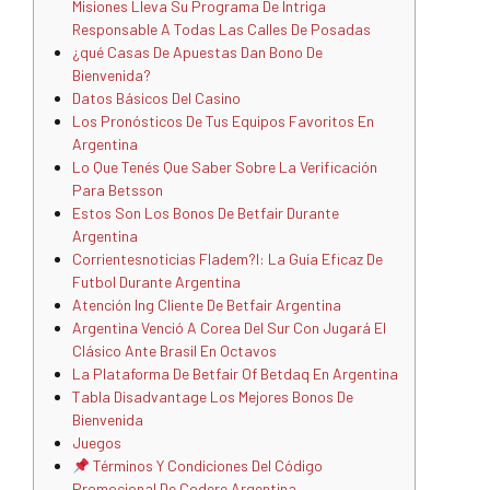
Misiones Lleva Su Programa De Intriga
Responsable A Todas Las Calles De Posadas
¿qué Casas De Apuestas Dan Bono De
Bienvenida?
Datos Básicos Del Casino
Los Pronósticos De Tus Equipos Favoritos En
Argentina
Lo Que Tenés Que Saber Sobre La Verificación
Para Betsson
Estos Son Los Bonos De Betfair Durante
Argentina
Corrientesnoticias Fladem?l: La Guía Eficaz De
Futbol Durante Argentina
Atención Ing Cliente De Betfair Argentina
Argentina Venció A Corea Del Sur Con Jugará El
Clásico Ante Brasil En Octavos
La Plataforma De Betfair Of Betdaq En Argentina
Tabla Disadvantage Los Mejores Bonos De
Bienvenida
Juegos
Términos Y Condiciones Del Código
Promocional De Codere Argentina