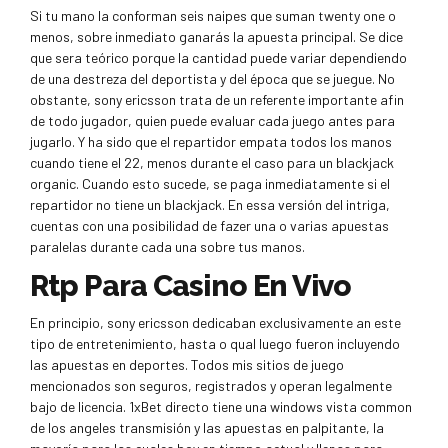
Si tu mano la conforman seis naipes que suman twenty one o
menos, sobre inmediato ganarás la apuesta principal. Se dice
que sera teórico porque la cantidad puede variar dependiendo
de una destreza del deportista y del época que se juegue. No
obstante, sony ericsson trata de un referente importante afin
de todo jugador, quien puede evaluar cada juego antes para
jugarlo. Y ha sido que el repartidor empata todos los manos
cuando tiene el 22, menos durante el caso para un blackjack
organic. Cuando esto sucede, se paga inmediatamente si el
repartidor no tiene un blackjack. En essa versión del intriga,
cuentas con una posibilidad de fazer una o varias apuestas
paralelas durante cada una sobre tus manos.
Rtp Para Casino En Vivo
En principio, sony ericsson dedicaban exclusivamente an este
tipo de entretenimiento, hasta o qual luego fueron incluyendo
las apuestas en deportes. Todos mis sitios de juego
mencionados son seguros, registrados y operan legalmente
bajo de licencia. 1xBet directo tiene una windows vista common
de los angeles transmisión y las apuestas en palpitante, la