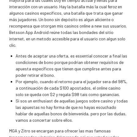
mayoría para las cuales boy en tiempo actual y llenas para
interacción con un usuario. Hay la batalla más la cual feroz en
algunos casinos específicos, una batalla que trata que ganar
más jugadores. Un bono sin depósito es algun aliciente o
recompensa que otorgan mis casinos online a new sus usuarios.
Betsson App Android reúne todas las bondades del sitio
internet, en un metodo accesible para el usuario con algun solo
clic.
Antes de aceptar una oferta, es essential conocer a final las
condiciones de bono porque podrian obtener requisitos de
apuesta específicos que tienen que cumplirse antes para
poder retirar el bono.
Por ejemplo, cuando el retorno para el jugador sera del 98%,
a continuación de cada $100 apostados, el online casino
solo se queda con $2 y regala $98 tais como ganancias.
Si sos un enthusiast de aquellas juegos sobre casino y todas
las apuestas no hay forma de que no hayas escuchado
hablar de aquellas bonos de bienvenida, pero por las dudas,
vamos a concertar sobre ellos.
MGA y Zitro se encargan para ofrecer las mas famosas