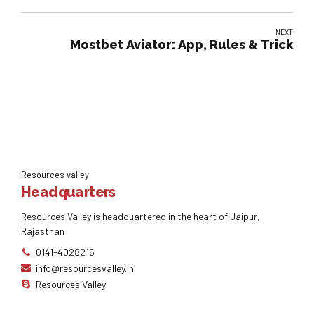
NEXT
Mostbet Aviator: App, Rules & Trick
Resources valley
Headquarters
Resources Valley is headquartered in the heart of Jaipur,
Rajasthan
0141-4028215
info@resourcesvalley.in
Resources Valley