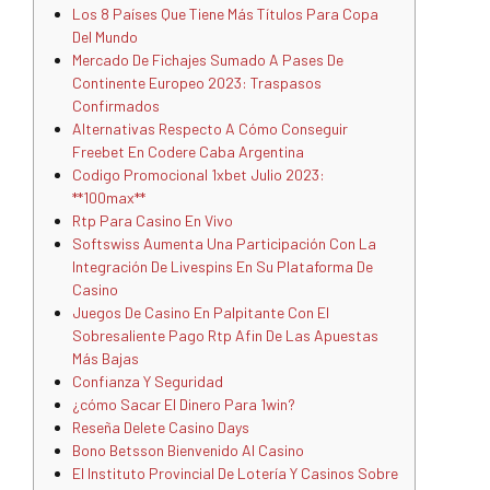
Los 8 Países Que Tiene Más Títulos Para Copa
Del Mundo
Mercado De Fichajes Sumado A Pases De
Continente Europeo 2023: Traspasos
Confirmados
Alternativas Respecto A Cómo Conseguir
Freebet En Codere Caba Argentina
Codigo Promocional 1xbet Julio 2023:
**100max**
Rtp Para Casino En Vivo
Softswiss Aumenta Una Participación Con La
Integración De Livespins En Su Plataforma De
Casino
Juegos De Casino En Palpitante Con El
Sobresaliente Pago Rtp Afin De Las Apuestas
Más Bajas
Confianza Y Seguridad
¿cómo Sacar El Dinero Para 1win?
Reseña Delete Casino Days
Bono Betsson Bienvenido Al Casino
El Instituto Provincial De Lotería Y Casinos Sobre